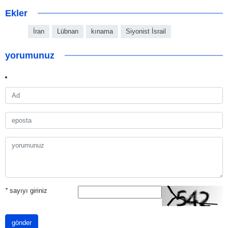
Ekler
İran
Lübnan
kınama
Siyonist İsrail
yorumunuz
*
sayıyı giriniz
gönder