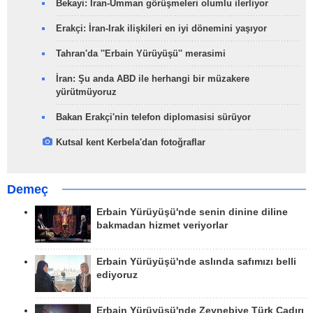
Bekayi: İran-Umman görüşmeleri olumlu ilerliyor
Erakçi: İran-Irak ilişkileri en iyi dönemini yaşıyor
Tahran'da ''Erbain Yürüyüşü'' merasimi
İran: Şu anda ABD ile herhangi bir müzakere
yürütmüyoruz
Bakan Erakçi'nin telefon diplomasisi sürüyor
Kutsal kent Kerbela'dan fotoğraflar
Demeç
Erbain Yürüyüşü'nde senin dinine diline
bakmadan hizmet veriyorlar
Erbain Yürüyüşü'nde aslında safımızı belli
ediyoruz
Erbain Yürüyüşü'nde Zeynebiye Türk Çadırı