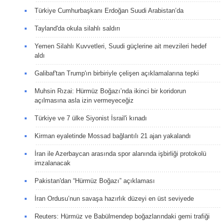
Türkiye Cumhurbaşkanı Erdoğan Suudi Arabistan’da
Tayland'da okula silahlı saldırı
Yemen Silahlı Kuvvetleri, Suudi güçlerine ait mevzileri hedef
aldı
Galibaf'tan Trump'ın birbiriyle çelişen açıklamalarına tepki
Muhsin Rızai: Hürmüz Boğazı’nda ikinci bir koridorun
açılmasına asla izin vermeyeceğiz
Türkiye ve 7 ülke Siyonist İsrail'i kınadı
Kirman eyaletinde Mossad bağlantılı 21 ajan yakalandı
İran ile Azerbaycan arasında spor alanında işbirliği protokolü
imzalanacak
Pakistan'dan “Hürmüz Boğazı” açıklaması
İran Ordusu’nun savaşa hazırlık düzeyi en üst seviyede
Reuters: Hürmüz ve Babülmendep boğazlarındaki gemi trafiği