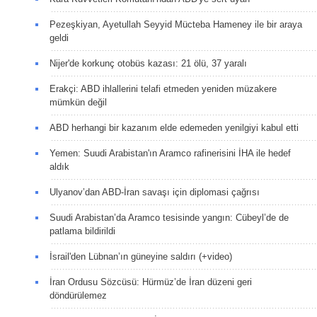
Pezeşkiyan, Ayetullah Seyyid Mücteba Hameney ile bir araya
geldi
Nijer'de korkunç otobüs kazası: 21 ölü, 37 yaralı
Erakçi: ABD ihlallerini telafi etmeden yeniden müzakere
mümkün değil
ABD herhangi bir kazanım elde edemeden yenilgiyi kabul etti
Yemen: Suudi Arabistan'ın Aramco rafinerisini İHA ile hedef
aldık
Ulyanov’dan ABD-İran savaşı için diplomasi çağrısı
Suudi Arabistan’da Aramco tesisinde yangın: Cübeyl’de de
patlama bildirildi
İsrail'den Lübnan’ın güneyine saldırı (+video)
İran Ordusu Sözcüsü: Hürmüz’de İran düzeni geri
döndürülemez