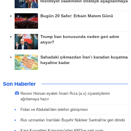
teslimiyet vaadinden stratejik aşağılanmaya
Bugün 20 Safer: Erbain Matem Günü
Trump İran konusunda neden geri adım
atıyor?
Sahadaki çıkmazdan İran’ı karadan kuşatma
hayaline kadar
Son Haberler
Rezevi Horsan eyaleti İmam Rıza (a.s) ziyaretçilerini
ağırlamaya hazır
Fidan ve Abdulati'den telefon görüşmesi
Rus uzmanları İran'daki Buşehr Nükleer Santrali'ne geri döndü
Kara Kuvvetleri Komutanı'ndan ABD'ye sert uyarı