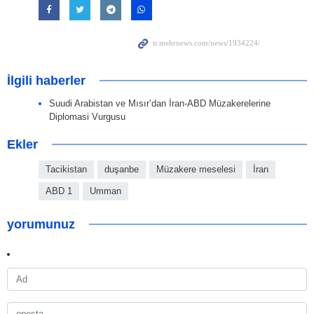
İlgili haberler
Suudi Arabistan ve Mısır’dan İran‑ABD Müzakerelerine
Diplomasi Vurgusu
Ekler
Tacikistan
duşanbe
Müzakere meselesi
İran
ABD 1
Umman
yorumunuz