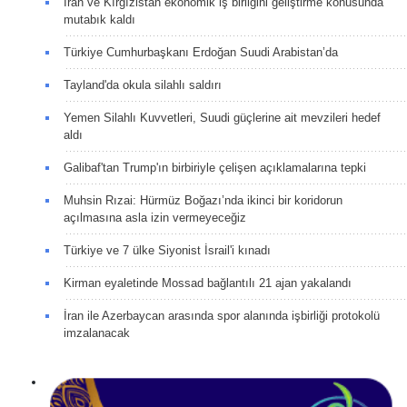
İran ve Kırgızistan ekonomik iş birliğini geliştirme konusunda
mutabık kaldı
Türkiye Cumhurbaşkanı Erdoğan Suudi Arabistan’da
Tayland'da okula silahlı saldırı
Yemen Silahlı Kuvvetleri, Suudi güçlerine ait mevzileri hedef
aldı
Galibaf'tan Trump'ın birbiriyle çelişen açıklamalarına tepki
Muhsin Rızai: Hürmüz Boğazı’nda ikinci bir koridorun
açılmasına asla izin vermeyeceğiz
Türkiye ve 7 ülke Siyonist İsrail'i kınadı
Kirman eyaletinde Mossad bağlantılı 21 ajan yakalandı
İran ile Azerbaycan arasında spor alanında işbirliği protokolü
imzalanacak