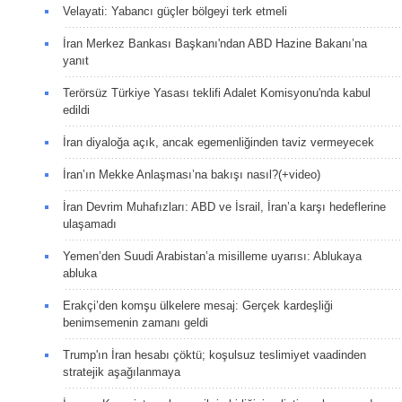
Velayati: Yabancı güçler bölgeyi terk etmeli
İran Merkez Bankası Başkanı'ndan ABD Hazine Bakanı’na
yanıt
Terörsüz Türkiye Yasası teklifi Adalet Komisyonu'nda kabul
edildi
İran diyaloğa açık, ancak egemenliğinden taviz vermeyecek
İran’ın Mekke Anlaşması’na bakışı nasıl?(+video)
İran Devrim Muhafızları: ABD ve İsrail, İran’a karşı hedeflerine
ulaşamadı
Yemen’den Suudi Arabistan’a misilleme uyarısı: Ablukaya
abluka
Erakçi’den komşu ülkelere mesaj: Gerçek kardeşliği
benimsemenin zamanı geldi
Trump'ın İran hesabı çöktü; koşulsuz teslimiyet vaadinden
stratejik aşağılanmaya