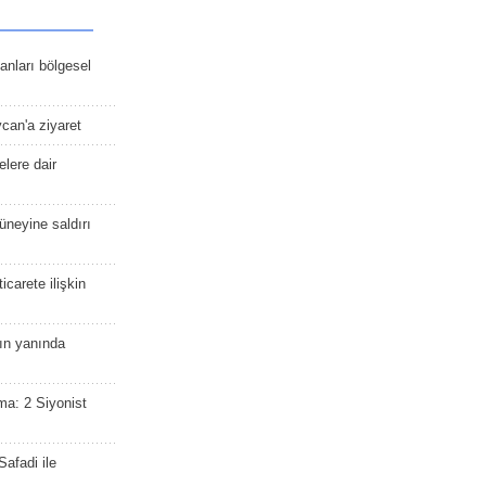
kanları bölgesel
ycan'a ziyaret
lere dair
güneyine saldırı
icarete ilişkin
nın yanında
ma: 2 Siyonist
afadi ile