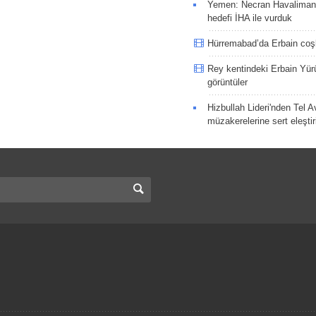
Yemen: Necran Havaliman
hedefi İHA ile vurduk
Hürremabad’da Erbain co
Rey kentindeki Erbain Yü
görüntüler
Hizbullah Lideri'nden Tel A
müzakerelerine sert eleştir