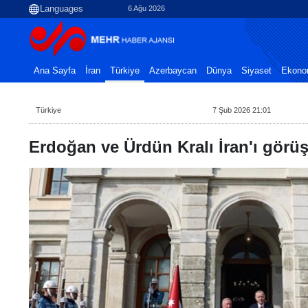
6 Ağu 2026
Ana Sayfa
İran
Türkiye
Azerbaycan
Dünya
Siyaset
Ekono
Türkiye
7 Şub 2026 21:01
Erdoğan ve Ürdün Kralı İran'ı görü