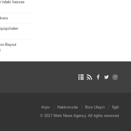
ı’ndaki hassas
şkusu
rüyüşü'nden
viv-Beyrut
i
Arşiv
Hakkımızda
Bize Ulaşın
İlgili
© 2017 Mehr News Agency. All rights reserved