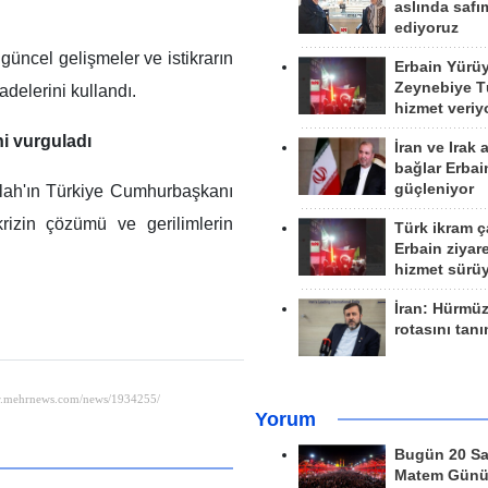
aslında safım
ediyoruz
 güncel gelişmeler ve istikrarın
Erbain Yürü
Zeynebiye Tü
adelerini kullandı.
hizmet veriy
i vurguladı
İran ve Irak 
bağlar Erbai
güçleniyor
llah'ın Türkiye Cumhurbaşkanı
krizin çözümü ve gerilimlerin
Türk ikram ç
Erbain ziyare
hizmet sürü
İran: Hürmü
rotasını tan
Yorum
Bugün 20 Sa
Matem Gün