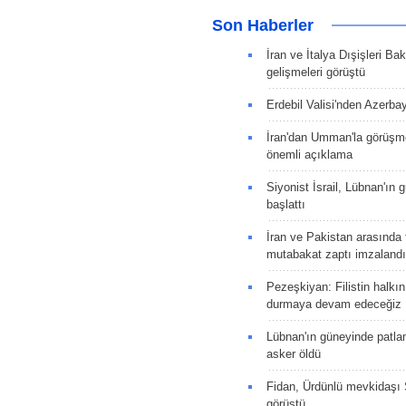
Son Haberler
İran ve İtalya Dışişleri Ba
gelişmeleri görüştü
Erdebil Valisi'nden Azerba
İran'dan Umman'la görüşme
önemli açıklama
Siyonist İsrail, Lübnan'ın 
başlattı
İran ve Pakistan arasında t
mutabakat zaptı imzalandı
Pezeşkiyan: Filistin halkı
durmaya devam edeceğiz
Lübnan'ın güneyinde patla
asker öldü
Fidan, Ürdünlü mevkidaşı S
görüştü