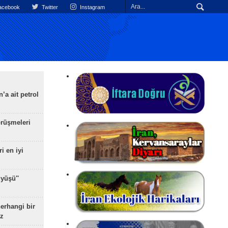
cebook
Twitter
Instagram
’a ait petrol
rüşmeleri
ri en iyi
yüşü''
herhangi bir
z