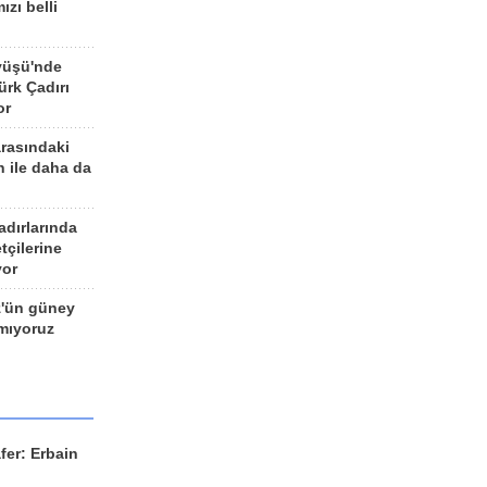
ızı belli
yüşü'nde
rk Çadırı
or
arasındaki
n ile daha da
adırlarında
tçilerine
yor
z'ün güney
ımıyoruz
fer: Erbain
ü