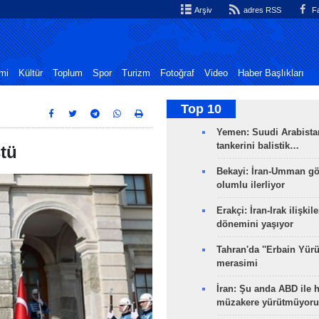
Arşiv
adres RSS
Fa
mi
Kültür
Toplum
Spor
Turizm
Fotoğraf
Video
Haber Başlıkları
Top 10
Yemen: Suudi Arabistan
tankerini balistik…
ştü
Bekayi: İran-Umman gö
olumlu ilerliyor
Erakçi: İran-Irak ilişkile
dönemini yaşıyor
Tahran'da ''Erbain Yürü
merasimi
İran: Şu anda ABD ile 
müzakere yürütmüyoru