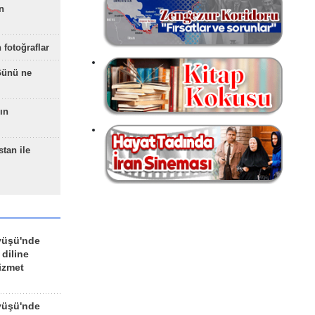
n
 fotoğraflar
Günü ne
ın
stan ile
yüşü'nde
 diline
izmet
yüşü'nde