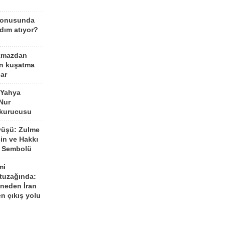
konusunda
dım atıyor?
kmazdan
an kuşatma
ar
 Yahya
Nur
 kurucusu
yüşü: Zulme
şin ve Hakkı
 Sembolü
mi
 tuzağında:
neden İran
n çıkış yolu