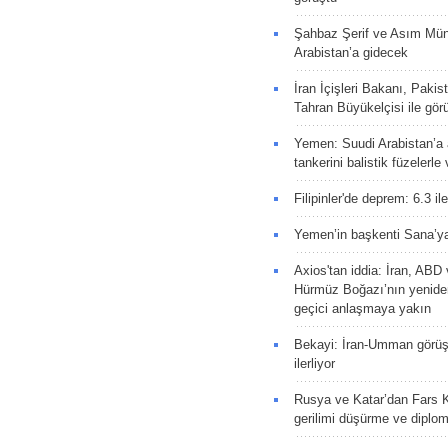
Şahbaz Şerif ve Asım Müni
Arabistan’a gidecek
İran İçişleri Bakanı, Pakis
Tahran Büyükelçisi ile gör
Yemen: Suudi Arabistan’a a
tankerini balistik füzelerle
Filipinler'de deprem: 6.3 il
Yemen’in başkenti Sana’ya
Axios'tan iddia: İran, AB
Hürmüz Boğazı’nın yeniden
geçici anlaşmaya yakın
Bekayi: İran-Umman görüş
ilerliyor
Rusya ve Katar’dan Fars K
gerilimi düşürme ve diplom