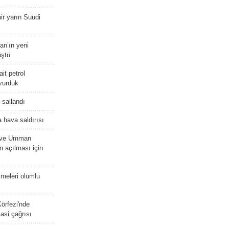
r yarın Suudi
tan’ın yeni
üştü
it petrol
 vurduk
e sallandı
 hava saldırısı
D ve Umman
 açılması için
meleri olumlu
örfezi'nde
asi çağrısı