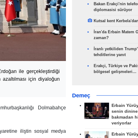
Bakan Erakçi'nin telefo
diplomasisi sürüyor
Kutsal kent Kerbela'dan
İran'da Erbain Matem 
zaman?
İranlı yetkiliden Trump’
tehditlerine yanıt
Erakçi, Türkiye ve Paki
rdoğan ile gerçekleştirdiği
bölgesel gelişmeleri…
n azaltılması için diyaloğun
Demeç
Erbain Yürü
mhurbaşkanlığı Dolmabahçe
senin dinine
bakmadan h
veriyorlar
yaretine iliştin sosyal medya
Erbain Yürü