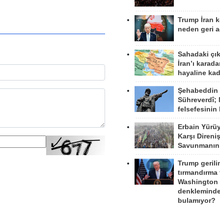
Trump İran 
neden geri a
Sahadaki çı
İran’ı karad
hayaline kad
Şehabeddin
Sühreverdî; 
felsefesinin
Erbain Yürü
Karşı Direni
Savunmanın
Trump gerili
tırmandırma
Washington 
denkleminde
bulamıyor?