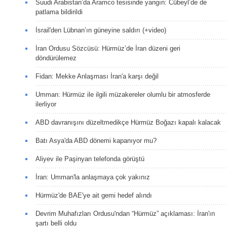
Suudi Arabistan’da Aramco tesisinde yangın: Cübeyl’de de
patlama bildirildi
İsrail'den Lübnan’ın güneyine saldırı (+video)
İran Ordusu Sözcüsü: Hürmüz’de İran düzeni geri
döndürülemez
Fidan: Mekke Anlaşması İran'a karşı değil
Umman: Hürmüz ile ilgili müzakereler olumlu bir atmosferde
ilerliyor
ABD davranışını düzeltmedikçe Hürmüz Boğazı kapalı kalacak
Batı Asya'da ABD dönemi kapanıyor mu?
Aliyev ile Paşinyan telefonda görüştü
İran: Umman'la anlaşmaya çok yakınız
Hürmüz'de BAE'ye ait gemi hedef alındı
Devrim Muhafızları Ordusu'ndan “Hürmüz” açıklaması: İran'ın
şartı belli oldu