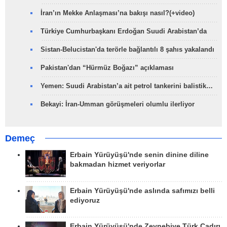
İran’ın Mekke Anlaşması’na bakışı nasıl?(+video)
Türkiye Cumhurbaşkanı Erdoğan Suudi Arabistan’da
Sistan-Belucistan'da terörle bağlantılı 8 şahıs yakalandı
Pakistan'dan “Hürmüz Boğazı” açıklaması
Yemen: Suudi Arabistan’a ait petrol tankerini balistik…
Bekayi: İran-Umman görüşmeleri olumlu ilerliyor
Demeç
Erbain Yürüyüşü'nde senin dinine diline
bakmadan hizmet veriyorlar
Erbain Yürüyüşü'nde aslında safımızı belli
ediyoruz
Erbain Yürüyüşü'nde Zeynebiye Türk Çadırı