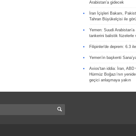
Arabistan’a gidecek
İran İçişleri Bakanı, Pakis
Tahran Büyükelçisi ile gör
Yemen: Suudi Arabistan’a a
tankerini balistik füzelerle
Filipinler'de deprem: 6.3 il
Yemen’in başkenti Sana’ya
Axios'tan iddia: İran, AB
Hürmüz Boğazı’nın yeniden
geçici anlaşmaya yakın