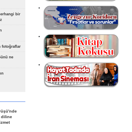
herhangi bir
z
n
 fotoğraflar
Günü ne
ın
yüşü'nde
 diline
izmet