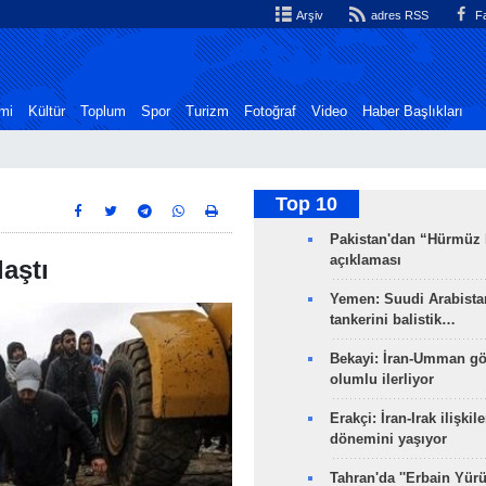
Arşiv
adres RSS
Fa
mi
Kültür
Toplum
Spor
Turizm
Fotoğraf
Video
Haber Başlıkları
Top 10
Pakistan'dan “Hürmüz
açıklaması
laştı
Yemen: Suudi Arabistan
tankerini balistik…
Bekayi: İran-Umman gö
olumlu ilerliyor
Erakçi: İran-Irak ilişkile
dönemini yaşıyor
Tahran'da ''Erbain Yürü