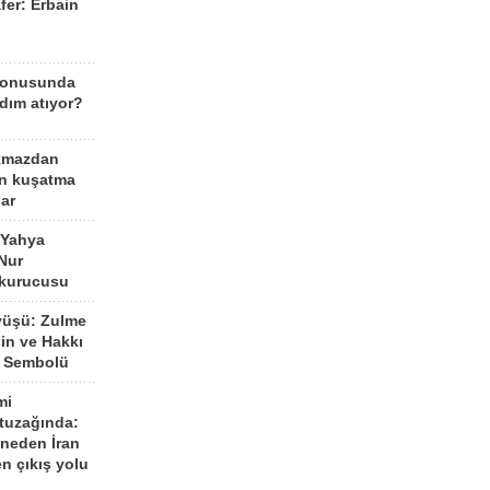
fer: Erbain
ü
konusunda
dım atıyor?
kmazdan
an kuşatma
ar
 Yahya
Nur
 kurucusu
yüşü: Zulme
şin ve Hakkı
 Sembolü
mi
 tuzağında:
neden İran
n çıkış yolu