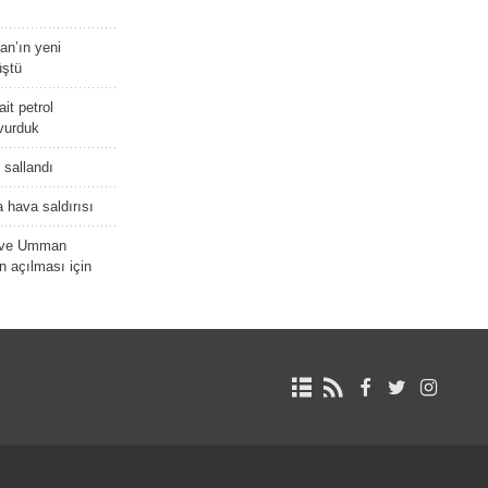
tan’ın yeni
üştü
it petrol
 vurduk
e sallandı
 hava saldırısı
D ve Umman
 açılması için