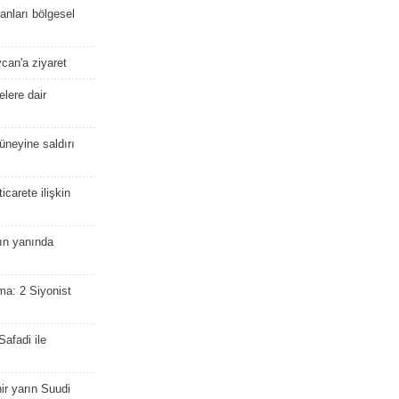
kanları bölgesel
ycan'a ziyaret
lere dair
güneyine saldırı
icarete ilişkin
nın yanında
ma: 2 Siyonist
afadi ile
r yarın Suudi