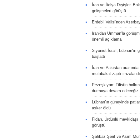
İran ve İtalya Dışişleri Ba
gelişmeleri görüştü
Erdebil Valisi'nden Azerba
İran'dan Umman'la görüşme
önemli açıklama
Siyonist İsrail, Lübnan'ın 
başlattı
İran ve Pakistan arasında t
mutabakat zaptı imzalandı
Pezeşkiyan: Filistin halkı
durmaya devam edeceğiz
Lübnan'ın güneyinde patla
asker öldü
Fidan, Ürdünlü mevkidaşı S
görüştü
Şahbaz Şerif ve Asım Müni