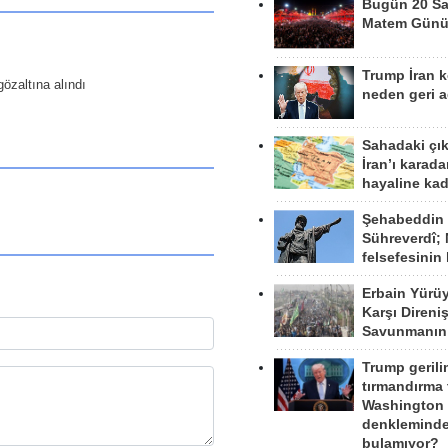
Bugün 20 Sa
Matem Gün
Trump İran 
gözaltına alındı
neden geri a
Sahadaki çı
İran’ı karad
hayaline kad
Şehabeddin
Sühreverdî; 
felsefesinin
Erbain Yürü
Karşı Direni
Savunmanın
Trump gerili
tırmandırma
Washington 
denkleminde
bulamıyor?