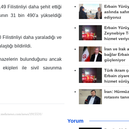
Erbain Yürü
9 Filistinliyi daha şehit ettiği
aslında safım
ının 31 bin 490'a yükseldiği
ediyoruz
Erbain Yürü
Zeynebiye Tü
 Filistinliyi daha yaraladığı ve
hizmet veriy
ştığı bildirildi.
İran ve Irak 
bağlar Erbai
enazelerin bulunduğunu ancak
güçleniyor
k ekipleri ile sivil savunma
Türk ikram ç
Erbain ziyare
hizmet sürü
İran: Hürmü
rotasını tan
Yorum