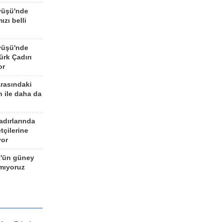
yüşü'nde
ızı belli
yüşü'nde
rk Çadırı
or
arasındaki
n ile daha da
adırlarında
tçilerine
yor
z'ün güney
ımıyoruz