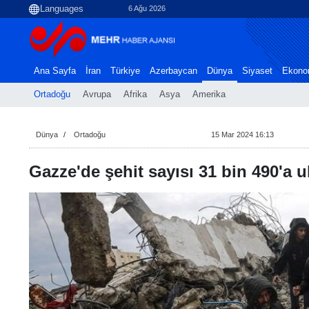
6 Ağu 2026
Ana Sayfa
İran
Türkiye
Azerbaycan
Dünya
Siyaset
Ekono
Ortadoğu
Avrupa
Afrika
Asya
Amerika
Dünya
Ortadoğu
15 Mar 2024 16:13
Gazze'de şehit sayısı 31 bin 490'a u