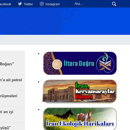
cebook
Twitter
Instagram
 Boğazı”
’a ait petrol
rüşmeleri
ri en iyi
yüşü''