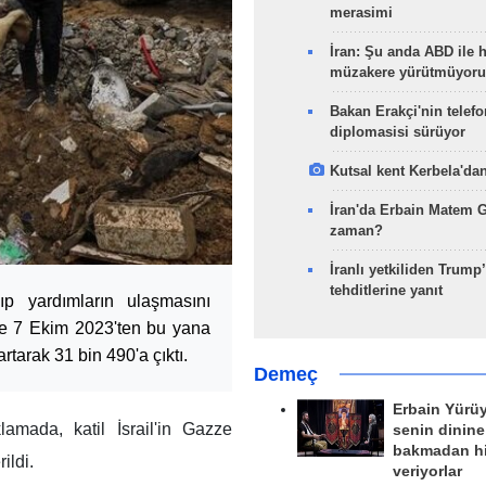
merasimi
İran: Şu anda ABD ile 
müzakere yürütmüyoru
Bakan Erakçi'nin telefo
diplomasisi sürüyor
Kutsal kent Kerbela'dan
İran'da Erbain Matem 
zaman?
İranlı yetkiliden Trump’
tehditlerine yanıt
kıp yardımların ulaşmasını
'ne 7 Ekim 2023'ten bu yana
rtarak 31 bin 490'a çıktı.
Demeç
Erbain Yürü
lamada, katil İsrail'in Gazze
senin dinine
bakmadan h
ildi.
veriyorlar