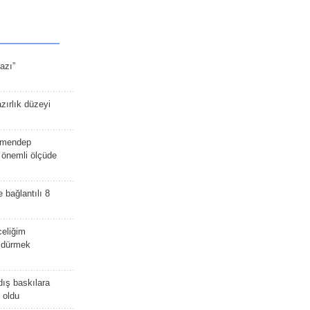
azı”
zırlık düzeyi
lmendep
i önemli ölçüde
e bağlantılı 8
celiğim
öldürmek
dış baskılara
 oldu