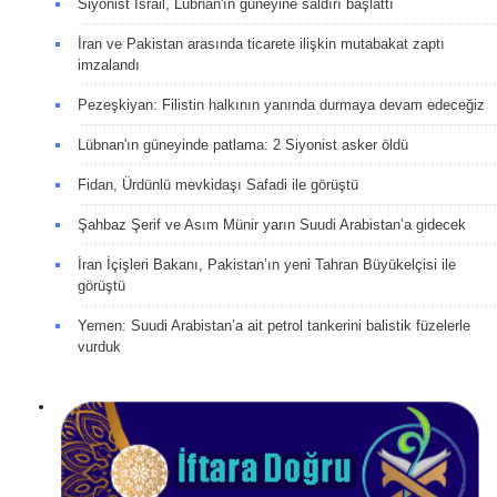
Siyonist İsrail, Lübnan'ın güneyine saldırı başlattı
İran ve Pakistan arasında ticarete ilişkin mutabakat zaptı
imzalandı
Pezeşkiyan: Filistin halkının yanında durmaya devam edeceğiz
Lübnan'ın güneyinde patlama: 2 Siyonist asker öldü
Fidan, Ürdünlü mevkidaşı Safadi ile görüştü
Şahbaz Şerif ve Asım Münir yarın Suudi Arabistan’a gidecek
İran İçişleri Bakanı, Pakistan’ın yeni Tahran Büyükelçisi ile
görüştü
Yemen: Suudi Arabistan’a ait petrol tankerini balistik füzelerle
vurduk