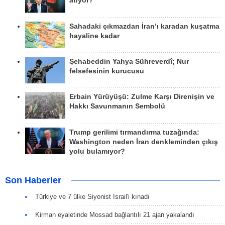
atıyor?
Sahadaki çıkmazdan İran’ı karadan kuşatma
hayaline kadar
Şehabeddin Yahya Sühreverdî; Nur
felsefesinin kurucusu
Erbain Yürüyüşü: Zulme Karşı Direnişin ve
Hakkı Savunmanın Sembolü
Trump gerilimi tırmandırma tuzağında:
Washington neden İran denkleminden çıkış
yolu bulamıyor?
Son Haberler
Türkiye ve 7 ülke Siyonist İsrail'i kınadı
Kirman eyaletinde Mossad bağlantılı 21 ajan yakalandı