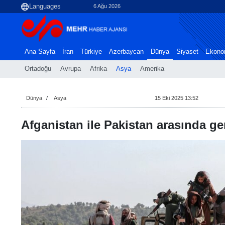
6 Ağu 2026
Ana Sayfa
İran
Türkiye
Azerbaycan
Dünya
Siyaset
Ekono
Ortadoğu
Avrupa
Afrika
Asya
Amerika
Dünya
Asya
15 Eki 2025 13:52
Afganistan ile Pakistan arasında g