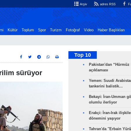
Arşiv
adres RSS
Fa
mi
Kültür
Toplum
Spor
Turizm
Fotoğraf
Video
Haber Başlıkları
Top 10
Pakistan'dan “Hürmüz
açıklaması
erilim sürüyor
Yemen: Suudi Arabistan
tankerini balistik…
Bekayi: İran-Umman gö
olumlu ilerliyor
Erakçi: İran-Irak ilişkile
dönemini yaşıyor
Tahran'da ''Erbain Yürü