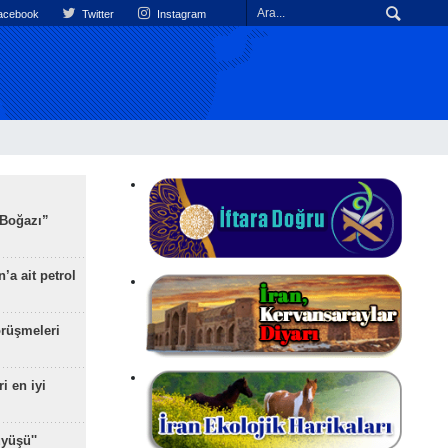
cebook
Twitter
Instagram
 Boğazı”
’a ait petrol
rüşmeleri
ri en iyi
yüşü''