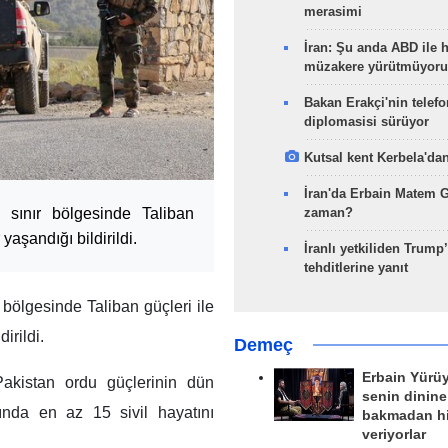
merasimi
İran: Şu anda ABD ile 
müzakere yürütmüyoru
Bakan Erakçi'nin telefo
diplomasisi sürüyor
Kutsal kent Kerbela'dan
İran'da Erbain Matem 
n sınır bölgesinde Taliban
zaman?
yaşandığı bildirildi.
İranlı yetkiliden Trump’
tehditlerine yanıt
 bölgesinde Taliban güçleri ile
irildi.
Demeç
Erbain Yürü
Pakistan ordu güçlerinin dün
senin dinine
ında en az 15 sivil hayatını
bakmadan h
veriyorlar