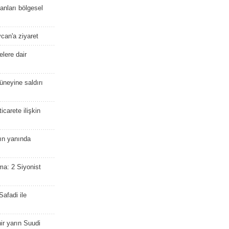
kanları bölgesel
ycan'a ziyaret
lere dair
güneyine saldırı
icarete ilişkin
nın yanında
ma: 2 Siyonist
afadi ile
r yarın Suudi