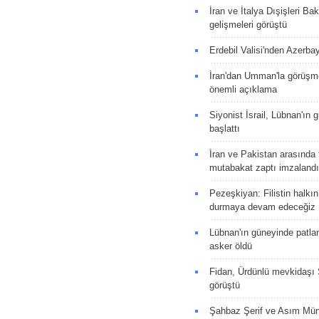
İran ve İtalya Dışişleri Ba
gelişmeleri görüştü
Erdebil Valisi'nden Azerba
İran'dan Umman'la görüşme
önemli açıklama
Siyonist İsrail, Lübnan'ın 
başlattı
İran ve Pakistan arasında t
mutabakat zaptı imzalandı
Pezeşkiyan: Filistin halkı
durmaya devam edeceğiz
Lübnan'ın güneyinde patla
asker öldü
Fidan, Ürdünlü mevkidaşı S
görüştü
Şahbaz Şerif ve Asım Müni