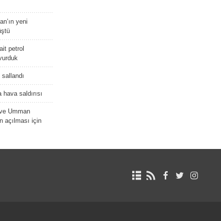
tan’ın yeni
üştü
it petrol
 vurduk
e sallandı
 hava saldırısı
D ve Umman
 açılması için