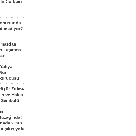
fer: Erbain
ü
konusunda
dım atıyor?
kmazdan
an kuşatma
ar
 Yahya
Nur
 kurucusu
yüşü: Zulme
şin ve Hakkı
 Sembolü
mi
 tuzağında:
neden İran
n çıkış yolu