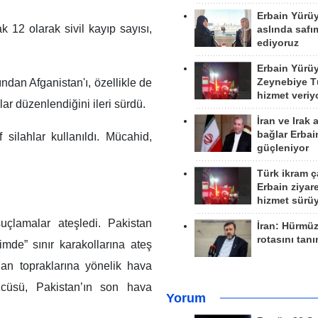
Erbain Yürü
 12 olarak sivil kayıp sayısı,
aslında safım
ediyoruz
Erbain Yürü
ndan Afganistan'ı, özellikle de
Zeynebiye Tü
hizmet veriy
ar düzenlendiğini ileri sürdü.
İran ve Irak 
bağlar Erbai
f silahlar kullanıldı. Mücahid,
güçleniyor
Türk ikram ç
Erbain ziyare
hizmet sürü
ı suçlamalar ateşledi. Pakistan
İran: Hürmü
rotasını tan
mde” sınır karakollarına ateş
gan topraklarına yönelik hava
Sözcüsü, Pakistan’ın son hava
Yorum