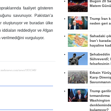
Bugün 20 Sa
Matem Gün
opraklarında faaliyet gösteren
duğunu savunuyor. Pakistan’a
Trump İran 
ar oluşturuyor ve buradan ülke
neden geri a
bu iddiaları reddediyor ve Afgan
Sahadaki çı
n verilmediğini vurguluyor.
İran’ı karad
hayaline kad
Şehabeddin
Sühreverdî; 
felsefesinin
Erbain Yürü
Karşı Direni
Savunmanın
Trump gerili
tırmandırma
Washington 
denkleminde
bulamıyor?