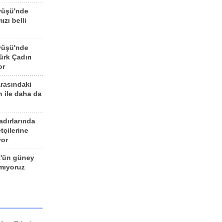
yüşü'nde
ızı belli
yüşü'nde
rk Çadırı
or
arasındaki
n ile daha da
adırlarında
tçilerine
yor
z'ün güney
ımıyoruz