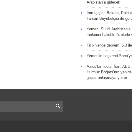
Arabistan’a gidecek
İran İçişleri Bakanı, Pakis
Tahran Büyükelçisi ile gör
Yemen: Suudi Arabistan’a a
tankerini balistik füzelerle
Filipinler'de deprem: 6.3 il
Yemen’in başkenti Sana’ya
Axios'tan iddia: İran, AB
Hürmüz Boğazı’nın yeniden
geçici anlaşmaya yakın