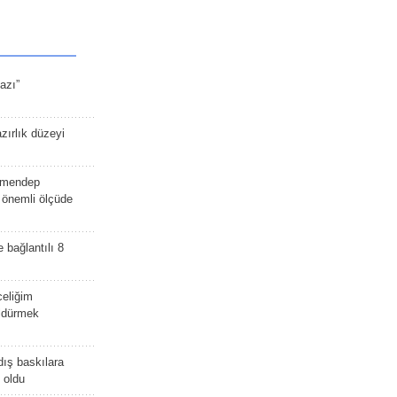
azı”
zırlık düzeyi
lmendep
i önemli ölçüde
e bağlantılı 8
celiğim
öldürmek
dış baskılara
 oldu