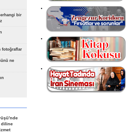
herhangi bir
z
n
 fotoğraflar
Günü ne
ın
yüşü'nde
 diline
izmet