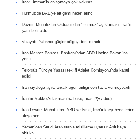
İran: Umman'la anlaşmaya çok yakınız
Hürmüz'de BAE'ye ait gemi hedef alındı
Devrim Muhafızları Ordusu'ndan “Hürmüz” açıklaması: İran'ın
şartı belli oldu
Velayati: Yabancı güçler bölgeyi terk etmeli
İran Merkez Bankası Başkanı'ndan ABD Hazine Bakanı’na
yanıt
Terörsüz Türkiye Yasası teklifi Adalet Komisyonu'nda kabul
edildi
İran diyaloğa açık, ancak egemenliğinden taviz vermeyecek
İran’ın Mekke Anlaşması’na bakışı nasıl?(+video)
İran Devrim Muhafızları: ABD ve İsrail, İran’a karşı hedeflerine
ulaşamadı
Yemen’den Suudi Arabistan’a misilleme uyarısı: Ablukaya
abluka