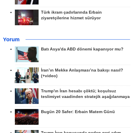
Türk ikram çadırlarında Erbain
ziyaretçilerine hizmet sürüyor
Yorum
Batı Asya'da ABD dönemi kapanıyor mu?
İran’ın Mekke Anlaşması’na bakışı nasıl?
(+video)
Trump'ın İran hesabı çöktü; koşulsuz
teslimiyet vaadinden stratejik aşağılanmaya
Bugün 20 Safer: Erbain Matem Günü
Trump İran konusunda neden geri adım