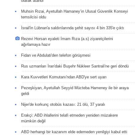
olarak atandı
Muhsin Rızai, Ayetullah Hamaney’in Ulusal Güvenlik Konseyi
temsilcisi oldu
İsrail'in Lübnan'a saldırılarında şehit sayısı 4 bin 335'e çıktı
Rezevi Horsan eyaleti İmam Rıza (a.s) ziyaretçilerini
ağırlamaya hazır
Fidan ve Abdulati'den telefon görüşmesi
Rus uzmanları İran'daki Buşehr Nükleer Santrali'ne geri döndü
Kara Kuvvetleri Komutanı'ndan ABD'ye sert uyarı
Pezeşkiyan, Ayetullah Seyyid Mücteba Hameney ile bir araya
geldi
Nijer'de korkunç otobüs kazası: 21 ölü, 37 yaralı
Erakçi: ABD ihlallerini telafi etmeden yeniden müzakere
mümkün değil
ABD herhangi bir kazanım elde edemeden yenilgiyi kabul etti