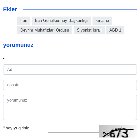
Ekler
İran
İran Genelkurmay Başkanlığı
kınama
Devrim Muhafızları Ordusu
Siyonist İsrail
ABD 1
yorumunuz
*
sayıyı giriniz