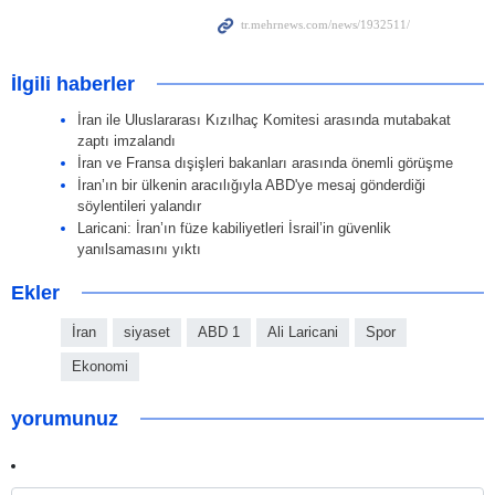
İlgili haberler
İran ile Uluslararası Kızılhaç Komitesi arasında mutabakat
zaptı imzalandı
İran ve Fransa dışişleri bakanları arasında önemli görüşme
İran’ın bir ülkenin aracılığıyla ABD'ye mesaj gönderdiği
söylentileri yalandır
Laricani: İran’ın füze kabiliyetleri İsrail’in güvenlik
yanılsamasını yıktı
Ekler
İran
siyaset
ABD 1
Ali Laricani
Spor
Ekonomi
yorumunuz