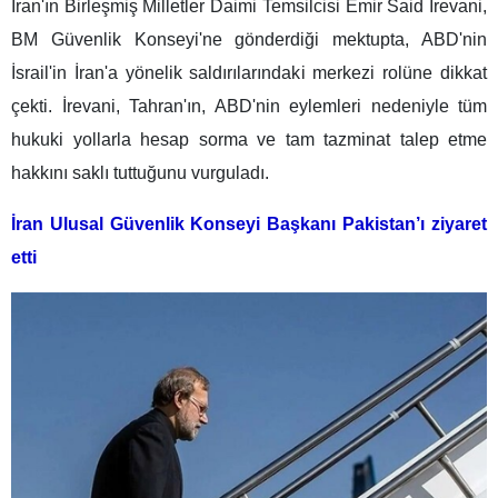
İran'ın Birleşmiş Milletler Daimi Temsilcisi Emir Said İrevani,
BM Güvenlik Konseyi'ne gönderdiği mektupta, ABD'nin
İsrail'in İran'a yönelik saldırılarındaki merkezi rolüne dikkat
çekti. İrevani, Tahran'ın, ABD'nin eylemleri nedeniyle tüm
hukuki yollarla hesap sorma ve tam tazminat talep etme
hakkını saklı tuttuğunu vurguladı.
İran Ulusal Güvenlik Konseyi Başkanı Pakistan’ı ziyaret
etti