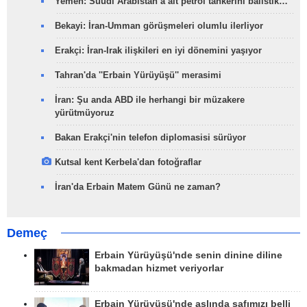
Yemen: Suudi Arabistan’a ait petrol tankerini balistik…
Bekayi: İran-Umman görüşmeleri olumlu ilerliyor
Erakçi: İran-Irak ilişkileri en iyi dönemini yaşıyor
Tahran'da ''Erbain Yürüyüşü'' merasimi
İran: Şu anda ABD ile herhangi bir müzakere
yürütmüyoruz
Bakan Erakçi'nin telefon diplomasisi sürüyor
Kutsal kent Kerbela'dan fotoğraflar
İran'da Erbain Matem Günü ne zaman?
Demeç
Erbain Yürüyüşü'nde senin dinine diline
bakmadan hizmet veriyorlar
Erbain Yürüyüşü'nde aslında safımızı belli