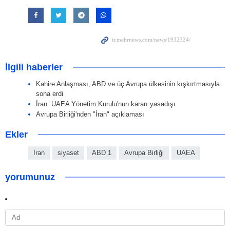
İlgili haberler
Kahire Anlaşması, ABD ve üç Avrupa ülkesinin kışkırtmasıyla
sona erdi
İran: UAEA Yönetim Kurulu'nun kararı yasadışı
Avrupa Birliği'nden "İran" açıklaması
Ekler
İran
siyaset
ABD 1
Avrupa Birliği
UAEA
yorumunuz