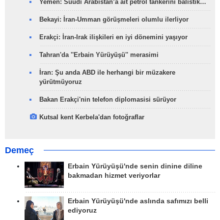
Yemen: Suudi Arabistan’a ait petrol tankerini balistik…
Bekayi: İran-Umman görüşmeleri olumlu ilerliyor
Erakçi: İran-Irak ilişkileri en iyi dönemini yaşıyor
Tahran'da ''Erbain Yürüyüşü'' merasimi
İran: Şu anda ABD ile herhangi bir müzakere
yürütmüyoruz
Bakan Erakçi'nin telefon diplomasisi sürüyor
Kutsal kent Kerbela'dan fotoğraflar
Demeç
Erbain Yürüyüşü'nde senin dinine diline
bakmadan hizmet veriyorlar
Erbain Yürüyüşü'nde aslında safımızı belli
ediyoruz