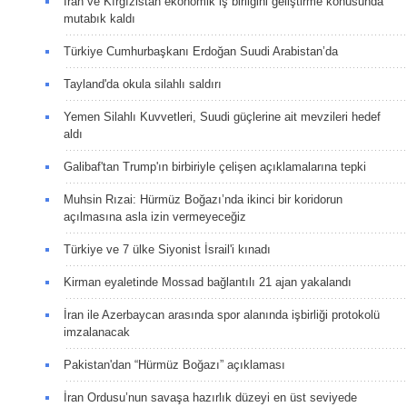
İran ve Kırgızistan ekonomik iş birliğini geliştirme konusunda
mutabık kaldı
Türkiye Cumhurbaşkanı Erdoğan Suudi Arabistan’da
Tayland'da okula silahlı saldırı
Yemen Silahlı Kuvvetleri, Suudi güçlerine ait mevzileri hedef
aldı
Galibaf'tan Trump'ın birbiriyle çelişen açıklamalarına tepki
Muhsin Rızai: Hürmüz Boğazı’nda ikinci bir koridorun
açılmasına asla izin vermeyeceğiz
Türkiye ve 7 ülke Siyonist İsrail'i kınadı
Kirman eyaletinde Mossad bağlantılı 21 ajan yakalandı
İran ile Azerbaycan arasında spor alanında işbirliği protokolü
imzalanacak
Pakistan'dan “Hürmüz Boğazı” açıklaması
İran Ordusu’nun savaşa hazırlık düzeyi en üst seviyede