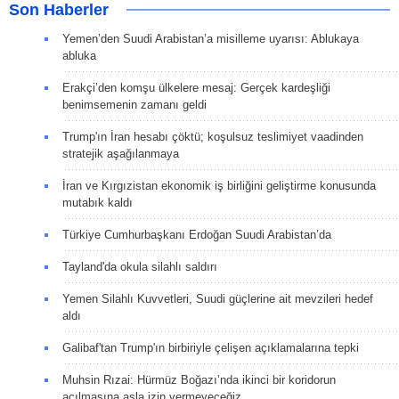
Son Haberler
Yemen’den Suudi Arabistan’a misilleme uyarısı: Ablukaya
abluka
Erakçi’den komşu ülkelere mesaj: Gerçek kardeşliği
benimsemenin zamanı geldi
Trump'ın İran hesabı çöktü; koşulsuz teslimiyet vaadinden
stratejik aşağılanmaya
İran ve Kırgızistan ekonomik iş birliğini geliştirme konusunda
mutabık kaldı
Türkiye Cumhurbaşkanı Erdoğan Suudi Arabistan’da
Tayland'da okula silahlı saldırı
Yemen Silahlı Kuvvetleri, Suudi güçlerine ait mevzileri hedef
aldı
Galibaf'tan Trump'ın birbiriyle çelişen açıklamalarına tepki
Muhsin Rızai: Hürmüz Boğazı’nda ikinci bir koridorun
açılmasına asla izin vermeyeceğiz