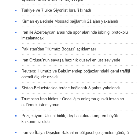
Türkiye ve 7 ülke Siyonist İsrail'i kınadı
Kirman eyaletinde Mossad bağlantılı 21 ajan yakalandı
İran ile Azerbaycan arasında spor alanında işbirliği protokolü
imzalanacak
Pakistan'dan “Hürmüz Boğazı” açıklaması
İran Ordusu’nun savaşa hazırlık düzeyi en üst seviyede
Reuters: Hürmüz ve Babülmendep boğazlarındaki gemi trafiği
önemli ölçüde azaldı
Sistan-Belucistan'da terörle bağlantılı 8 şahıs yakalandı
Trump'tan İran iddiası: Önceliğim anlaşma çünkü insanları
öldürmek istemiyorum
Pezşekiyan: Ulusal birlik, dış baskılara karşı en büyük
kalkanımız oldu
İran ve İtalya Dışişleri Bakanları bölgesel gelişmeleri görüştü