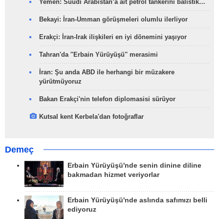
Yemen: Suudi Arabistan’a ait petrol tankerini balistik…
Bekayi: İran-Umman görüşmeleri olumlu ilerliyor
Erakçi: İran-Irak ilişkileri en iyi dönemini yaşıyor
Tahran'da ''Erbain Yürüyüşü'' merasimi
İran: Şu anda ABD ile herhangi bir müzakere
yürütmüyoruz
Bakan Erakçi'nin telefon diplomasisi sürüyor
Kutsal kent Kerbela'dan fotoğraflar
Demeç
Erbain Yürüyüşü'nde senin dinine diline
bakmadan hizmet veriyorlar
Erbain Yürüyüşü'nde aslında safımızı belli
ediyoruz