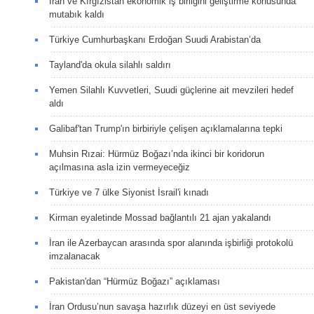
İran ve Kırgızistan ekonomik iş birliğini geliştirme konusunda
mutabık kaldı
Türkiye Cumhurbaşkanı Erdoğan Suudi Arabistan’da
Tayland'da okula silahlı saldırı
Yemen Silahlı Kuvvetleri, Suudi güçlerine ait mevzileri hedef
aldı
Galibaf'tan Trump'ın birbiriyle çelişen açıklamalarına tepki
Muhsin Rızai: Hürmüz Boğazı’nda ikinci bir koridorun
açılmasına asla izin vermeyeceğiz
Türkiye ve 7 ülke Siyonist İsrail'i kınadı
Kirman eyaletinde Mossad bağlantılı 21 ajan yakalandı
İran ile Azerbaycan arasında spor alanında işbirliği protokolü
imzalanacak
Pakistan'dan “Hürmüz Boğazı” açıklaması
İran Ordusu’nun savaşa hazırlık düzeyi en üst seviyede