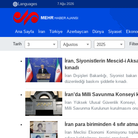
7 Ağu 2026
Ana Sayfa
İran
Türkiye
Azerbaycan
Dünya
Siyaset
Ekono
Tarih
Filte
3
Ağustos
2025
İran, Siyonistlerin Mescid-i Aks
kınadı
İran Dışişleri Bakanlığı, Siyonist bakan
düzenlediği baskını şiddetle kınadı.
İran'da Milli Savunma Konseyi 
İran Yüksek Ulusal Güvenlik Konseyi,
Milli Savunma Kurulunun kurulmasını ona
İran para biriminden 4 sıfır atm
İran Meclisi Ekonomi Komisyonu toplan