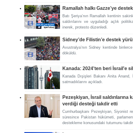
Ramallah halkı Gazze’ye destek 
Batı Şeriya’nın Ramallah kentinin sakinl
saldırılarını ve uyguladığı açlık polit
inerek, protesto düzenledi.
Sidney’de Filistin’e destek yür
Avustralya’nın Sidney kentinde binlerce 
döküldü.
Kanada: 2024'ten beri İsrail'e s
Kanada Dışişleri Bakanı Anita Anand, İ
satmadıklarını açıkladı.
Pezeşkiyan, İsrail saldırılarına k
verdiği desteği takdir etti
Cumhurbaşkanı Pezeşkiyan, Siyonist rej
süresince Pakistan hükümeti, parlamen
destekleme konusundaki tutumunu takdir 