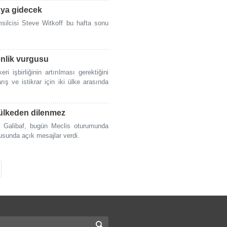
'ya gidecek
ilcisi Steve Witkoff bu hafta sonu
enlik vurgusu
 işbirliğinin artırılması gerektiğini
ış ve istikrar için iki ülke arasında
r ülkeden dilenmez
 Galibaf, bugün Meclis oturumunda
usunda açık mesajlar verdi.