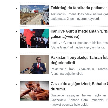
Tekirdağ'da fabrikada patlama: 
Tekirdağ'ın Ergene ilçesindeki narkoz ga
patlamada, 2 işçi hayatını kaybetti.
İranlı ve Gürcü meddahtan ‘Erb
çalışma(+video)
İranlı ve Gürcü bir meddahın birlikte se
“Şah-ı Garip” adlı video klip yayınlandı.
Pakistanlı büyükelçi, Tahran-İsl
değerlendirdi
Pakistan’ın İran Büyükelçisi, Tahran
Ajansı’na değerlendirdi.
Gazze'de açlığın izleri; Sahabe
durumu
Gazze’de yaşayan herkes açlıktan ö
Gazze'deki Sahabe Camii müezzini Sa
hareket edemez hale geldi.