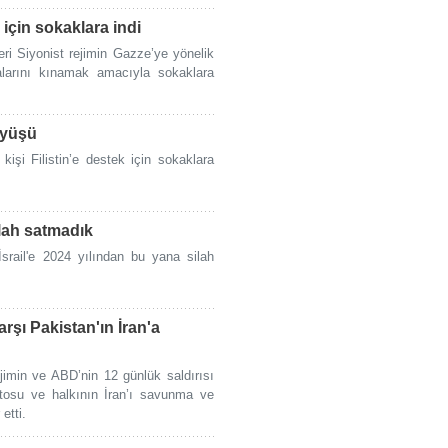
için sokaklara indi
eri Siyonist rejimin Gazze’ye yönelik
ikalarını kınamak amacıyla sokaklara
üyüşü
kişi Filistin’e destek için sokaklara
ilah satmadık
srail'e 2024 yılından bu yana silah
arşı Pakistan'ın İran'a
imin ve ABD’nin 12 günlük saldırısı
tosu ve halkının İran’ı savunma ve
etti.