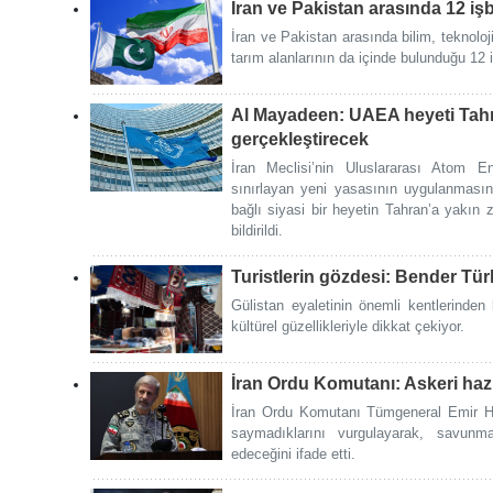
İran ve Pakistan arasında 12 işb
İran ve Pakistan arasında bilim, teknoloj
tarım alanlarının da içinde bulunduğu 12 
Al Mayadeen: UAEA heyeti Tahr
gerçekleştirecek
İran Meclisi’nin Uluslararası Atom Ene
sınırlayan yeni yasasının uygulanmasın
bağlı siyasi bir heyetin Tahran’a yakın 
bildirildi.
Turistlerin gözdesi: Bender Tür
Gülistan eyaletinin önemli kentlerinde
kültürel güzellikleriyle dikkat çekiyor.
İran Ordu Komutanı: Askeri hazı
İran Ordu Komutanı Tümgeneral Emir H
saymadıklarını vurgulayarak, savunma 
edeceğini ifade etti.