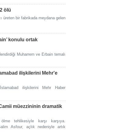
2 ölü
zı üreten bir fabrikada meydana gelen
ain’ konulu ortak
slendirdiği Muharrem ve Erbain temalı
amabad ilişkilerini Mehr'e
-İslamabad ilişkilerini Mehr Haber
 Camii müezzininin dramatik
lme tehlikesiyle karşı karşıya.
lim Asfour, açlık nedeniyle artık