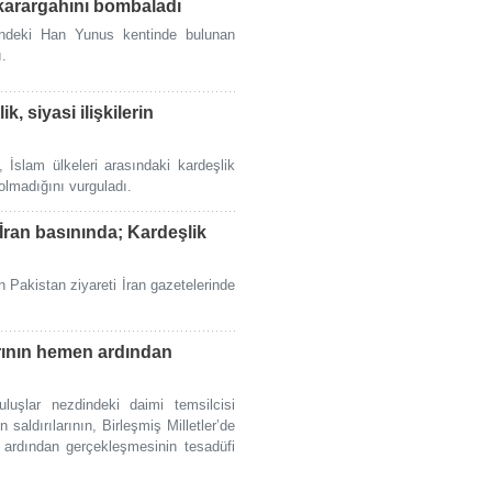
'ı karargahını bombaladı
yindeki Han Yunus kentinde bulunan
ı.
k, siyasi ilişkilerin
İslam ülkeleri arasındaki kardeşlik
ı olmadığını vurguladı.
 İran basınında; Kardeşlik
Pakistan ziyareti İran gazetelerinde
rarının hemen ardından
uluşlar nezdindeki daimi temsilcisi
n saldırılarının, Birleşmiş Milletler’de
n ardından gerçekleşmesinin tesadüfi