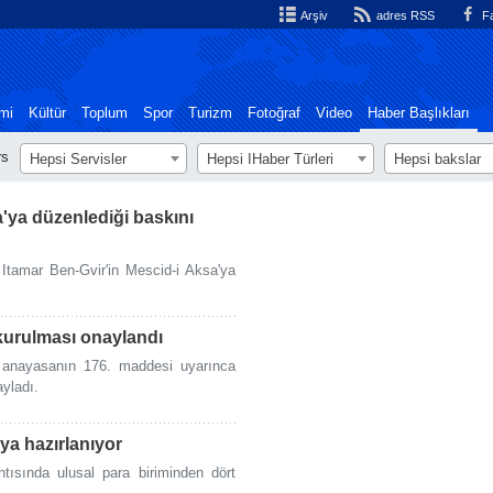
Arşiv
adres RSS
Fa
mi
Kültür
Toplum
Spor
Turizm
Fotoğraf
Video
Haber Başlıkları
rs
Hepsi Servisler
Hepsi اHaber Türleri
Hepsi bakslar
a'ya düzenlediği baskını
 Itamar Ben-Gvir'in Mescid-i Aksa'ya
kurulması onaylandı
 anayasanın 176. maddesi uyarınca
yladı.
aya hazırlanıyor
tısında ulusal para biriminden dört