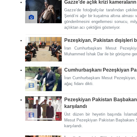
Gazze’de açlık krizi kameralar
Gazze’de fotoğrafçılar tarafından çekile
Şeridi’ni ağır bir kuşatma altına alması 
gönderilmesini engellemesi sonucu, milyon
açlıktan acı çektiğini gösteriyor.
Pezeşkiyan, Pakistan dışişleri ba
İran Cumhurbaşkanı Mesut Pezeşkiya
Muhammed İshak Dar ile bir görüşme gerç
Cumhurbaşkanı Pezeşkiyan Paki
İran Cumhurbaşkanı Mesut Pezeşkiyan, 
ağaç fidanı dikti.
Pezeşkiyan Pakistan Başbakanı 
karşılandı
Üst düzen bir heyetin başında İslama
Mesut Pezeşkiyan Pakistan Başbakanı Şa
karşılandı.