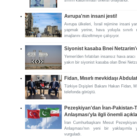
sıfırın kaldırılması önerisi onaylandı.
Avrupa'nın insani jesti!
Avrupa ülkeleri, İsrail rejimine insani 
yapmak yerine, hava yoluyla sınırlı 
imajlarını düzeltmeye çalışıyor.
Siyonist kasaba Bnei Netzarim'd
Yemen'den fırlatılan insansız hava aracı
yakın bir siyonist kasaba olan Bnei Netza
Fidan, Mısırlı mevkidaşı Abdulat
Türkiye Dışişleri Bakanı Hakan Fidan, Mıs
telefonda görüştü.
Pezeşkiyan'dan İran-Pakistan-Tü
Anlaşması'yla ilgli önemli açık
İran Cumhurbaşkanı Mesut Pezeşkiyan, İ
Anlaşması'nın yeni bir yaklaşımla ye
vurguladı.