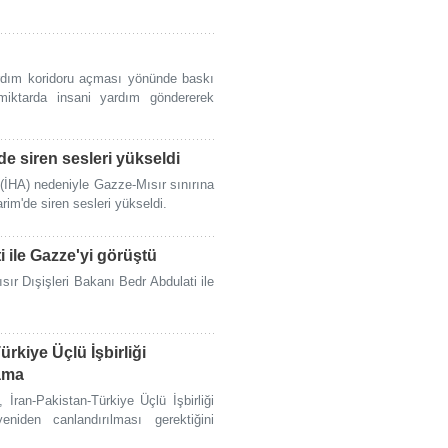
yardım koridoru açması yönünde baskı
miktarda insani yardım göndererek
e siren sesleri yükseldi
 (İHA) nedeniyle Gazze-Mısır sınırına
rim'de siren sesleri yükseldi.
i ile Gazze'yi görüştü
ır Dışişleri Bakanı Bedr Abdulati ile
rkiye Üçlü İşbirliği
lama
ran-Pakistan-Türkiye Üçlü İşbirliği
niden canlandırılması gerektiğini