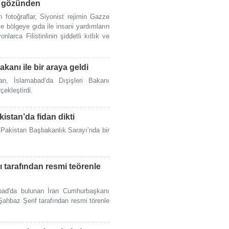
ın gözünden
n fotoğraflar, Siyonist rejimin Gazze
ve bölgeye gıda ile insani yardımların
larca Filistinlinin şiddetli kıtlık ve
kanı ile bir araya geldi
n, İslamabad’da Dışişleri Bakanı
ekleştirdi.
stan’da fidan dikti
Pakistan Başbakanlık Sarayı’nda bir
tarafından resmi teörenle
bad'da bulunan İran Cumhurbaşkanı
hbaz Şerif tarafından resmi törenle