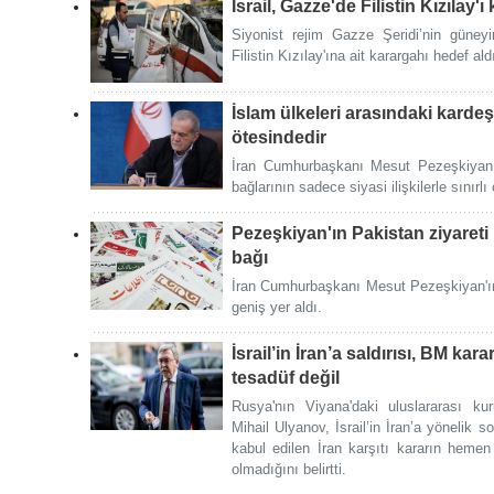
İsrail, Gazze'de Filistin Kızılay
Siyonist rejim Gazze Şeridi’nin güne
Filistin Kızılay'ına ait karargahı hedef ald
İslam ülkeleri arasındaki kardeşli
ötesindedir
İran Cumhurbaşkanı Mesut Pezeşkiyan, 
bağlarının sadece siyasi ilişkilerle sınırl
Pezeşkiyan'ın Pakistan ziyareti
bağı
İran Cumhurbaşkanı Mesut Pezeşkiyan'ın 
geniş yer aldı.
İsrail’in İran’a saldırısı, BM ka
tesadüf değil
Rusya'nın Viyana'daki uluslararası kur
Mihail Ulyanov, İsrail’in İran’a yönelik so
kabul edilen İran karşıtı kararın heme
olmadığını belirtti.