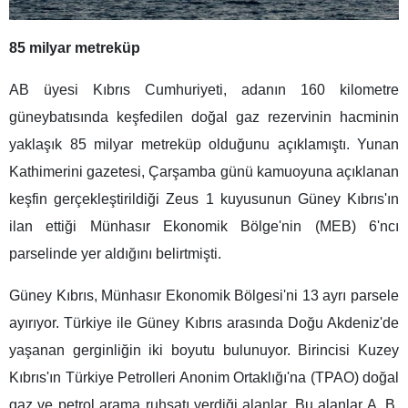
85 milyar metreküp
AB üyesi Kıbrıs Cumhuriyeti, adanın 160 kilometre
güneybatısında keşfedilen doğal gaz rezervinin hacminin
yaklaşık 85 milyar metreküp olduğunu açıklamıştı. Yunan
Kathimerini gazetesi, Çarşamba günü kamuoyuna açıklanan
keşfin gerçekleştirildiği Zeus 1 kuyusunun Güney Kıbrıs'ın
ilan ettiği Münhasır Ekonomik Bölge'nin (MEB) 6'ncı
parselinde yer aldığını belirtmişti.
Güney Kıbrıs, Münhasır Ekonomik Bölgesi'ni 13 ayrı parsele
ayırıyor. Türkiye ile Güney Kıbrıs arasında Doğu Akdeniz'de
yaşanan gerginliğin iki boyutu bulunuyor. Birincisi Kuzey
Kıbrıs'ın Türkiye Petrolleri Anonim Ortaklığı'na (TPAO) doğal
gaz ve petrol arama ruhsatı verdiği alanlar. Bu alanlar A, B,