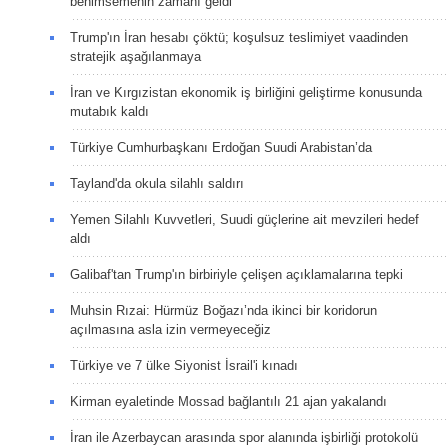
benimsemenin zamanı geldi
Trump'ın İran hesabı çöktü; koşulsuz teslimiyet vaadinden
stratejik aşağılanmaya
İran ve Kırgızistan ekonomik iş birliğini geliştirme konusunda
mutabık kaldı
Türkiye Cumhurbaşkanı Erdoğan Suudi Arabistan’da
Tayland'da okula silahlı saldırı
Yemen Silahlı Kuvvetleri, Suudi güçlerine ait mevzileri hedef
aldı
Galibaf'tan Trump'ın birbiriyle çelişen açıklamalarına tepki
Muhsin Rızai: Hürmüz Boğazı’nda ikinci bir koridorun
açılmasına asla izin vermeyeceğiz
Türkiye ve 7 ülke Siyonist İsrail'i kınadı
Kirman eyaletinde Mossad bağlantılı 21 ajan yakalandı
İran ile Azerbaycan arasında spor alanında işbirliği protokolü