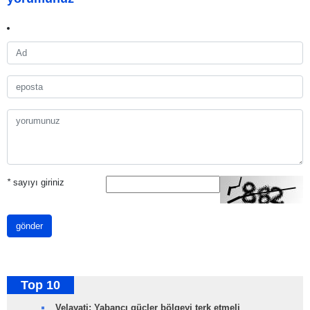
*
sayıyı giriniz
gönder
Top 10
Velayati: Yabancı güçler bölgeyi terk etmeli