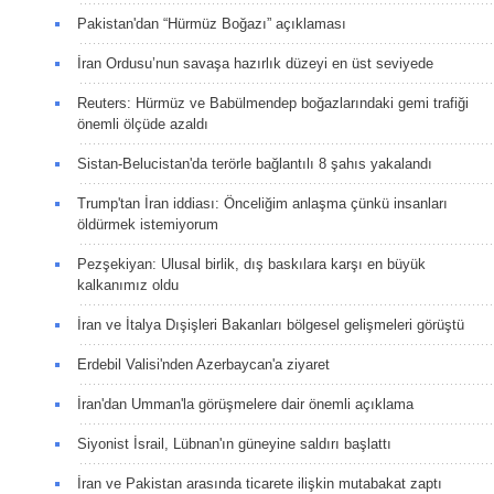
Pakistan'dan “Hürmüz Boğazı” açıklaması
İran Ordusu’nun savaşa hazırlık düzeyi en üst seviyede
Reuters: Hürmüz ve Babülmendep boğazlarındaki gemi trafiği
önemli ölçüde azaldı
Sistan-Belucistan'da terörle bağlantılı 8 şahıs yakalandı
Trump'tan İran iddiası: Önceliğim anlaşma çünkü insanları
öldürmek istemiyorum
Pezşekiyan: Ulusal birlik, dış baskılara karşı en büyük
kalkanımız oldu
İran ve İtalya Dışişleri Bakanları bölgesel gelişmeleri görüştü
Erdebil Valisi'nden Azerbaycan'a ziyaret
İran'dan Umman'la görüşmelere dair önemli açıklama
Siyonist İsrail, Lübnan'ın güneyine saldırı başlattı
İran ve Pakistan arasında ticarete ilişkin mutabakat zaptı