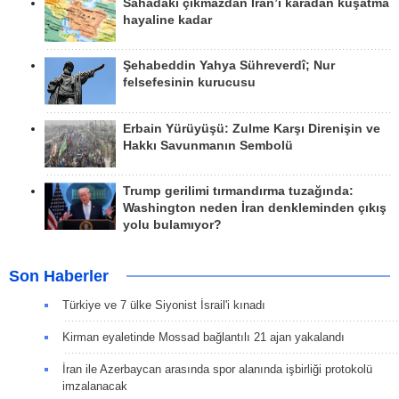
Sahadaki çıkmazdan İran’ı karadan kuşatma
hayaline kadar
Şehabeddin Yahya Sühreverdî; Nur
felsefesinin kurucusu
Erbain Yürüyüşü: Zulme Karşı Direnişin ve
Hakkı Savunmanın Sembolü
Trump gerilimi tırmandırma tuzağında:
Washington neden İran denkleminden çıkış
yolu bulamıyor?
Son Haberler
Türkiye ve 7 ülke Siyonist İsrail'i kınadı
Kirman eyaletinde Mossad bağlantılı 21 ajan yakalandı
İran ile Azerbaycan arasında spor alanında işbirliği protokolü
imzalanacak