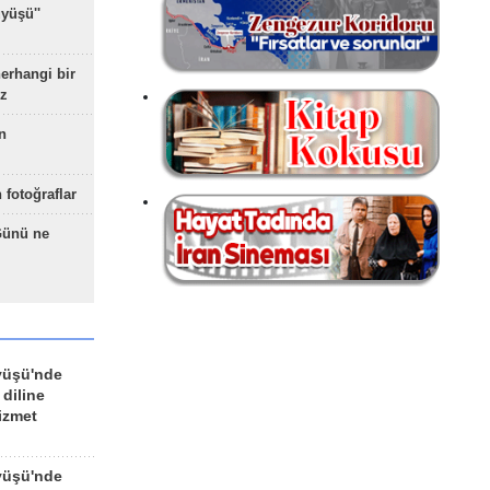
yüşü''
herhangi bir
z
n
 fotoğraflar
Günü ne
yüşü'nde
 diline
izmet
yüşü'nde