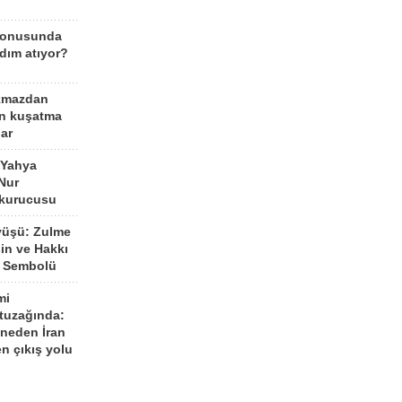
konusunda
dım atıyor?
kmazdan
an kuşatma
ar
 Yahya
Nur
 kurucusu
yüşü: Zulme
şin ve Hakkı
 Sembolü
mi
 tuzağında:
neden İran
n çıkış yolu