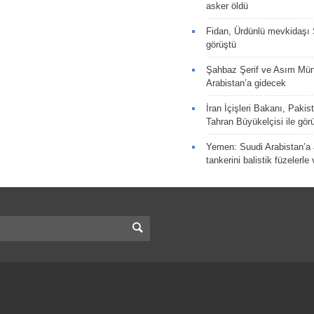
asker öldü
Fidan, Ürdünlü mevkidaşı S
görüştü
Şahbaz Şerif ve Asım Müni
Arabistan’a gidecek
İran İçişleri Bakanı, Pakis
Tahran Büyükelçisi ile gör
Yemen: Suudi Arabistan’a a
tankerini balistik füzelerle