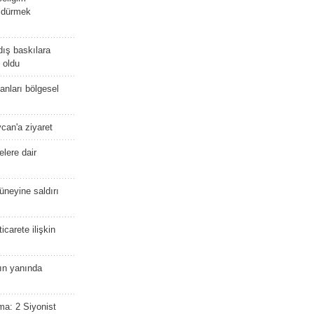
öldürmek
dış baskılara
 oldu
kanları bölgesel
ycan'a ziyaret
lere dair
güneyine saldırı
icarete ilişkin
nın yanında
ma: 2 Siyonist