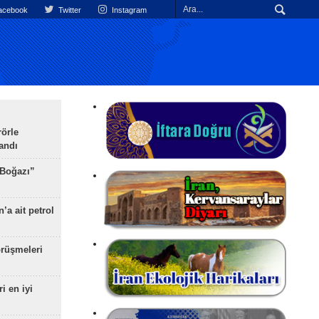
cebook
Twitter
Instagram
rörle
landı
 Boğazı”
’a ait petrol
rüşmeleri
ri en iyi