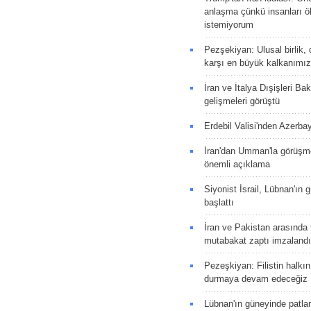
anlaşma çünkü insanları 
istemiyorum
Pezşekiyan: Ulusal birlik, 
karşı en büyük kalkanımız
İran ve İtalya Dışişleri Ba
gelişmeleri görüştü
Erdebil Valisi'nden Azerba
İran'dan Umman'la görüşme
önemli açıklama
Siyonist İsrail, Lübnan'ın 
başlattı
İran ve Pakistan arasında t
mutabakat zaptı imzalandı
Pezeşkiyan: Filistin halkı
durmaya devam edeceğiz
Lübnan'ın güneyinde patla