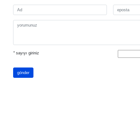
*
sayıyı giriniz
gönder