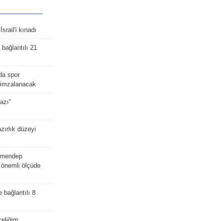
srail'i kınadı
bağlantılı 21
da spor
ü imzalanacak
azı”
zırlık düzeyi
lmendep
i önemli ölçüde
e bağlantılı 8
celiğim