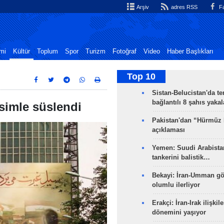
Arşiv
adres RSS
Fa
mi
Kültür
Toplum
Spor
Turizm
Fotoğraf
Video
Haber Başlıkları
Top 10
Sistan-Belucistan'da te
bağlantılı 8 şahıs yaka
esimle süslendi
Pakistan'dan “Hürmüz
açıklaması
Yemen: Suudi Arabistan
tankerini balistik…
Bekayi: İran-Umman gö
olumlu ilerliyor
Erakçi: İran-Irak ilişkile
dönemini yaşıyor