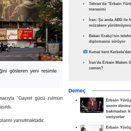
Tahran'da ''Erbain Yürü
merasimi
İran: Şu anda ABD ile 
müzakere yürütmüyoru
Bakan Erakçi'nin telefo
diplomasisi sürüyor
Kutsal kent Kerbela'dan
İran'da Erbain Matem 
zaman?
iğini gösteren yeni resimle
Demeç
macıyla "Gayret gücü zulmün
Erbain Yürü
senin dinine
asıldı.
bakmadan h
veriyorlar
plarını yansıtmaktadır.
Erbain Yürü