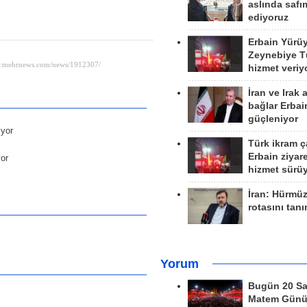
aslında safım
ediyoruz
Erbain Yürü
Zeynebiye Tü
hizmet veriy
İran ve Irak 
bağlar Erbai
güçleniyor
iyor
Türk ikram ç
Erbain ziyare
yor
hizmet sürü
İran: Hürmü
rotasını tan
Yorum
Bugün 20 Sa
Matem Gün