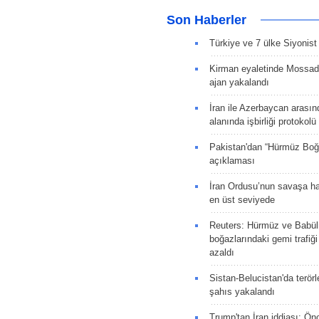
Son Haberler
Türkiye ve 7 ülke Siyonist İ
Kirman eyaletinde Mossad 
ajan yakalandı
İran ile Azerbaycan arasın
alanında işbirliği protokol
Pakistan'dan “Hürmüz Boğ
açıklaması
İran Ordusu’nun savaşa ha
en üst seviyede
Reuters: Hürmüz ve Babü
boğazlarındaki gemi trafiğ
azaldı
Sistan-Belucistan'da terörl
şahıs yakalandı
Trump'tan İran iddiası: Ön