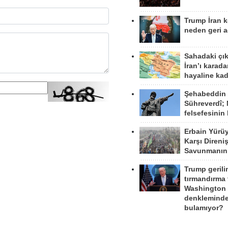
Trump İran 
neden geri a
Sahadaki çı
İran’ı karad
hayaline kad
Şehabeddin
Sühreverdî; 
felsefesinin
Erbain Yürü
Karşı Direni
Savunmanın
Trump gerili
tırmandırma
Washington 
denkleminde
bulamıyor?