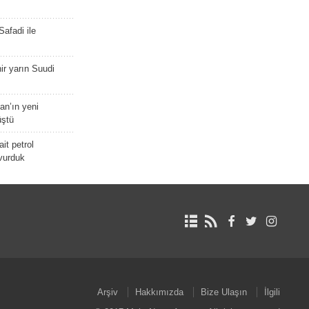
afadi ile
r yarın Suudi
tan’ın yeni
üştü
it petrol
 vurduk
Arşiv
Hakkımızda
Bize Ulaşın
İlgili