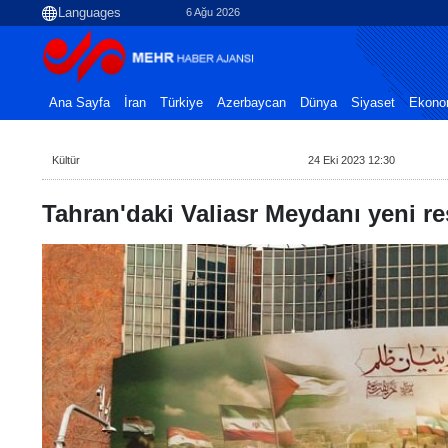
6 Ağu 2026
Ana Sayfa
İran
Türkiye
Azerbaycan
Dünya
Siyaset
Ekono
Kültür
24 Eki 2023 12:30
Tahran'daki Valiasr Meydanı yeni r