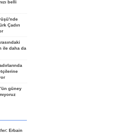
ızı belli
yüşü'nde
rk Çadırı
or
arasındaki
n ile daha da
adırlarında
tçilerine
yor
z'ün güney
ımıyoruz
fer: Erbain
ü