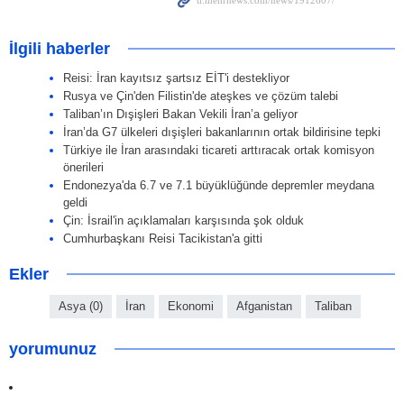
İlgili haberler
Reisi: İran kayıtsız şartsız EİT'i destekliyor
Rusya ve Çin'den Filistin'de ateşkes ve çözüm talebi
Taliban’ın Dışişleri Bakan Vekili İran’a geliyor
İran’da G7 ülkeleri dışişleri bakanlarının ortak bildirisine tepki
Türkiye ile İran arasındaki ticareti arttıracak ortak komisyon
önerileri
Endonezya'da 6.7 ve 7.1 büyüklüğünde depremler meydana
geldi
Çin: İsrail'in açıklamaları karşısında şok olduk
Cumhurbaşkanı Reisi Tacikistan'a gitti
Ekler
Asya (0)
İran
Ekonomi
Afganistan
Taliban
yorumunuz