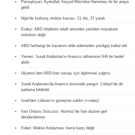
Pezeşkiyan, Ayetullah Seyyid Mücteba Hameney ile bir araya
geldi
Nijer'de korkunç otobüs kazası: 21 ölü, 37 yaralı
Erakçi: ABD ihlallerini telafi etmeden yeniden müzakere
mümkün değil
ABD herhangi bir kazanım elde edemeden yenilgiyi kabul etti
Yemen: Suudi Arabistan'ın Aramco rafinerisini İHA ile hedef
aldık
Ulyanov’dan ABD-İran savaşı için diplomasi çağrısı
Suudi Arabistan’da Aramco tesisinde yangın: Cübeyl’de de
patlama bildirildi
İsrail'den Lübnan’ın güneyine saldırı (+video)
İran Ordusu Sözcüsü: Hürmüz’de İran düzeni geri
döndürülemez
Fidan: Mekke Anlaşması İran'a karşı değil