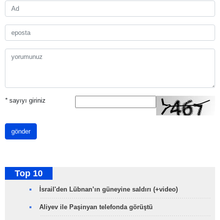
*
sayıyı giriniz
gönder
Top 10
İsrail'den Lübnan’ın güneyine saldırı (+video)
Aliyev ile Paşinyan telefonda görüştü