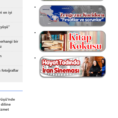
ri en iyi
yüşü''
herhangi bir
z
n
 fotoğraflar
yüşü'nde
 diline
izmet