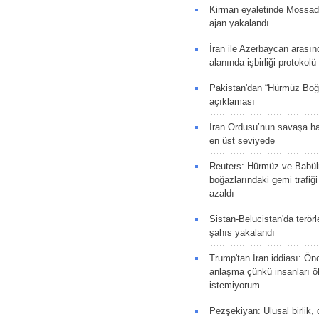
Kirman eyaletinde Mossad 
ajan yakalandı
İran ile Azerbaycan arasın
alanında işbirliği protokol
Pakistan'dan “Hürmüz Boğ
açıklaması
İran Ordusu’nun savaşa ha
en üst seviyede
Reuters: Hürmüz ve Babü
boğazlarındaki gemi trafiğ
azaldı
Sistan-Belucistan'da terörl
şahıs yakalandı
Trump'tan İran iddiası: Ön
anlaşma çünkü insanları 
istemiyorum
Pezşekiyan: Ulusal birlik, 