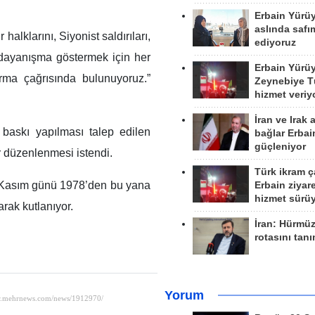
Erbain Yürü
aslında safım
lklarını, Siyonist saldırıları,
ediyoruz
 dayanışma göstermek için her
Erbain Yürü
rtırma çağrısında bulunuyoruz.”
Zeynebiye Tü
hizmet veriy
İran ve Irak 
 baskı yapılması talep edilen
bağlar Erbai
güçleniyor
r düzenlenmesi istendi.
Türk ikram ç
29 Kasım günü 1978’den bu yana
Erbain ziyare
hizmet sürü
arak kutlanıyor.
İran: Hürmü
rotasını tan
Yorum