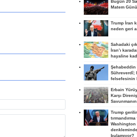
Bugün 20 Sa
Matem Gün
Trump İran 
neden geri a
Sahadaki çı
İran’ı karad
hayaline kad
Şehabeddin
Sühreverdî; 
felsefesinin
Erbain Yürü
Karşı Direni
Savunmanın
Trump gerili
tırmandırma
Washington 
denkleminde
bulamıyor?