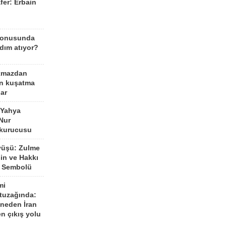
fer: Erbain
ü
konusunda
dım atıyor?
kmazdan
an kuşatma
ar
 Yahya
Nur
 kurucusu
yüşü: Zulme
şin ve Hakkı
 Sembolü
mi
 tuzağında:
neden İran
n çıkış yolu