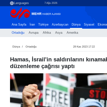
7 Ağu 2026
Ana Sayfa
İran
Türkiye
Azerbaycan
Dünya
Siyaset
Ekono
Ortadoğu
Avrupa
Afrika
Asya
Amerika
Dünya
Ortadoğu
28 Kas 2023 17:22
Hamas, İsrail'in saldırılarını kınama
düzenleme çağrısı yaptı