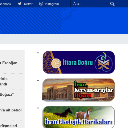
cebook
Twitter
Instagram
ı Erdoğan
rörle
landı
 Boğazı”
’a ait petrol
rüşmeleri