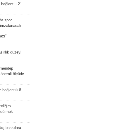
bağlantılı 21
da spor
ü imzalanacak
azı”
zırlık düzeyi
lmendep
i önemli ölçüde
e bağlantılı 8
celiğim
öldürmek
dış baskılara