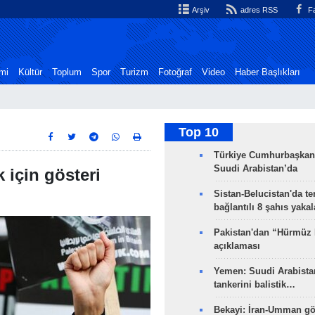
Arşiv
adres RSS
Fa
mi
Kültür
Toplum
Spor
Turizm
Fotoğraf
Video
Haber Başlıkları
Top 10
Türkiye Cumhurbaşkan
Suudi Arabistan’da
k için gösteri
Sistan-Belucistan'da te
bağlantılı 8 şahıs yaka
Pakistan'dan “Hürmüz
açıklaması
Yemen: Suudi Arabistan
tankerini balistik…
Bekayi: İran-Umman gö