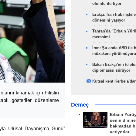
olumlu ilerliyor
Erakçi: İran-Irak ilişkile
dönemini yaşıyor
Tahran'da ''Erbain Yürü
merasimi
İran: Şu anda ABD ile 
müzakere yürütmüyoru
Bakan Erakçi'nin telefo
diplomasisi sürüyor
Kutsal kent Kerbela'dan
ılarını kınamak için Filistin
aplı gösteriler düzenleme
Demeç
Erbain Yürü
senin dinine
bakmadan h
ıyla Ulusal Dayanışma Günü”
veriyorlar