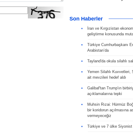
Son Haberler
İran ve Kırgızistan ekonomik
geliştirme konusunda muta
Türkiye Cumhurbaşkanı E
Arabistan’da
Tayland'da okula silahlı sal
Yemen Silahlı Kuvvetleri, 
ait mevzileri hedef aldı
Galibaf'tan Trump'ın birbiri
açıklamalarına tepki
Muhsin Rızai: Hürmüz Boğa
bir koridorun açılmasına as
vermeyeceğiz
Türkiye ve 7 ülke Siyonist İ