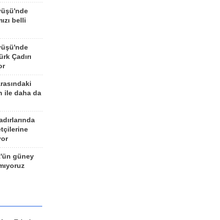
yüşü'nde
ızı belli
yüşü'nde
rk Çadırı
or
arasındaki
n ile daha da
adırlarında
tçilerine
yor
z'ün güney
ımıyoruz