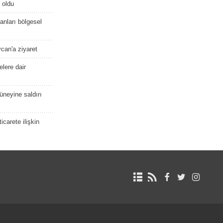
 oldu
kanları bölgesel
ycan'a ziyaret
lere dair
güneyine saldırı
icarete ilişkin