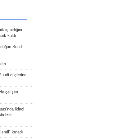
 iş birliğini
bık kaldı
rdoğan Suudi
dırı
Suudi güçlerine
yle çelişen
zı’nda ikinci
la izin
srail'i kınadı