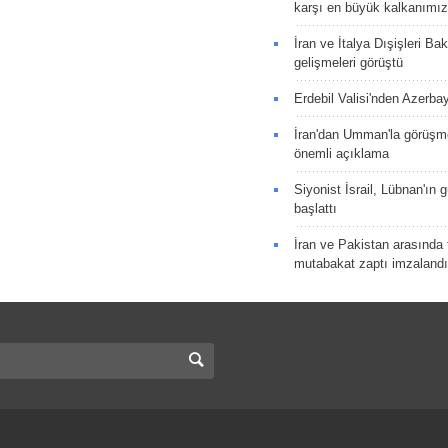
karşı en büyük kalkanımız
İran ve İtalya Dışişleri Ba
gelişmeleri görüştü
Erdebil Valisi'nden Azerba
İran'dan Umman'la görüşme
önemli açıklama
Siyonist İsrail, Lübnan'ın 
başlattı
İran ve Pakistan arasında t
mutabakat zaptı imzalandı