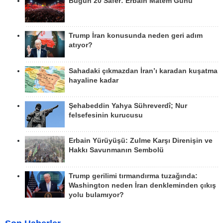
Bugün 20 Safer: Erbain Matem Günü
Trump İran konusunda neden geri adım
atıyor?
Sahadaki çıkmazdan İran’ı karadan kuşatma
hayaline kadar
Şehabeddin Yahya Sühreverdî; Nur
felsefesinin kurucusu
Erbain Yürüyüşü: Zulme Karşı Direnişin ve
Hakkı Savunmanın Sembolü
Trump gerilimi tırmandırma tuzağında:
Washington neden İran denkleminden çıkış
yolu bulamıyor?