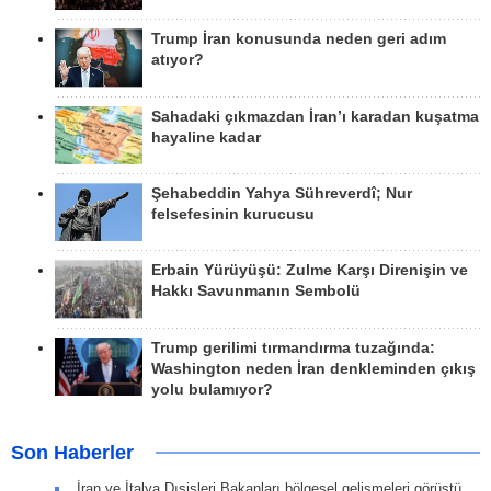
Trump İran konusunda neden geri adım
atıyor?
Sahadaki çıkmazdan İran’ı karadan kuşatma
hayaline kadar
Şehabeddin Yahya Sühreverdî; Nur
felsefesinin kurucusu
Erbain Yürüyüşü: Zulme Karşı Direnişin ve
Hakkı Savunmanın Sembolü
Trump gerilimi tırmandırma tuzağında:
Washington neden İran denkleminden çıkış
yolu bulamıyor?
Son Haberler
İran ve İtalya Dışişleri Bakanları bölgesel gelişmeleri görüştü