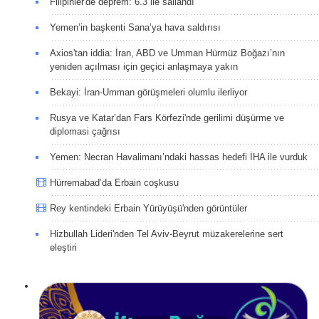
Filipinler'de deprem: 6.3 ile sallandı
Yemen’in başkenti Sana’ya hava saldırısı
Axios'tan iddia: İran, ABD ve Umman Hürmüz Boğazı’nın
yeniden açılması için geçici anlaşmaya yakın
Bekayi: İran-Umman görüşmeleri olumlu ilerliyor
Rusya ve Katar’dan Fars Körfezi'nde gerilimi düşürme ve
diplomasi çağrısı
Yemen: Necran Havalimanı’ndaki hassas hedefi İHA ile vurduk
Hürremabad’da Erbain coşkusu
Rey kentindeki Erbain Yürüyüşü'nden görüntüler
Hizbullah Lideri'nden Tel Aviv-Beyrut müzakerelerine sert
eleştiri