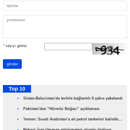
*
sayıyı giriniz
gönder
Top 10
Sistan-Belucistan'da terörle bağlantılı 8 şahıs yakalandı
Pakistan'dan “Hürmüz Boğazı” açıklaması
Yemen: Suudi Arabistan’a ait petrol tankerini balistik…
Bekayi: İran-Umman görüşmeleri olumlu ilerliyor