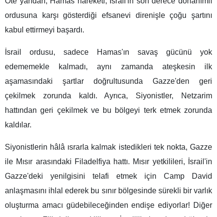
Öte yandan, Hamas hareketi, İsrail'in son derece donanımlı
ordusuna karşı gösterdiği efsanevi direnişle çoğu şartını
kabul ettirmeyi başardı.
İsrail ordusu, sadece Hamas'ın savaş gücünü yok
edememekle kalmadı, aynı zamanda ateşkesin ilk
aşamasındaki şartlar doğrultusunda Gazze'den geri
çekilmek zorunda kaldı. Ayrıca, Siyonistler, Netzarim
hattından geri çekilmek ve bu bölgeyi terk etmek zorunda
kaldılar.
Siyonistlerin hâlâ ısrarla kalmak istedikleri tek nokta, Gazze
ile Mısır arasındaki Filadelfiya hattı. Mısır yetkilileri, İsrail'in
Gazze'deki yenilgisini telafi etmek için Camp David
anlaşmasını ihlal ederek bu sınır bölgesinde sürekli bir varlık
oluşturma amacı güdebileceğinden endişe ediyorlar! Diğer