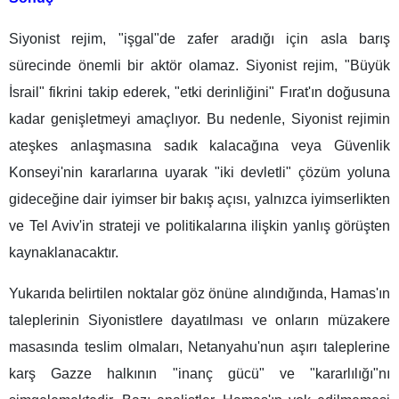
Siyonist rejim, "işgal"de zafer aradığı için asla barış
sürecinde önemli bir aktör olamaz. Siyonist rejim, "Büyük
İsrail" fikrini takip ederek, "etki derinliğini" Fırat'ın doğusuna
kadar genişletmeyi amaçlıyor. Bu nedenle, Siyonist rejimin
ateşkes anlaşmasına sadık kalacağına veya Güvenlik
Konseyi'nin kararlarına uyarak "iki devletli" çözüm yoluna
gideceğine dair iyimser bir bakış açısı, yalnızca iyimserlikten
ve Tel Aviv'in strateji ve politikalarına ilişkin yanlış görüşten
kaynaklanacaktır.
Yukarıda belirtilen noktalar göz önüne alındığında, Hamas'ın
taleplerinin Siyonistlere dayatılması ve onların müzakere
masasında teslim olmaları, Netanyahu'nun aşırı taleplerine
karş Gazze halkının "inanç gücü" ve "kararlılığı"nı