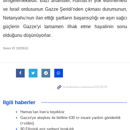
simgelemektedir. Bazı analistler, Hamas'ın yok edilmemesi
ve İsrail ordusunun Gazze Şeridi'nden çıkması durumunun,
Netanyahu'nun ilan ettiği şartların başarısızlığı ve aşırı sağcı
güçlerin Gazze'yi tamamen ilhak etme hayalinin sonu
olduğunu düşünüyorlar.
News ID
1923610
İlgili haberler
Hamas’tan İran’a teşekkür
Gazze'ye ateşkes ile birlikte 630 tır insani yardım gönderildi
(+video)
90 Filistinli esir serbest bırakıldı