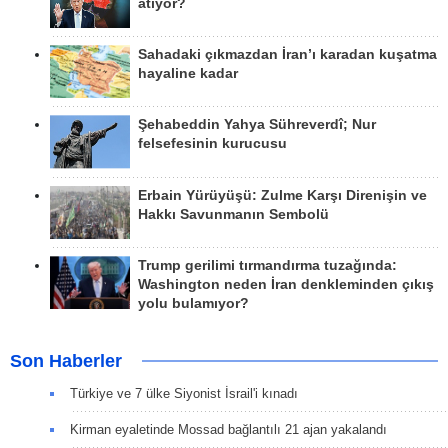
atıyor?
Sahadaki çıkmazdan İran’ı karadan kuşatma
hayaline kadar
Şehabeddin Yahya Sühreverdî; Nur
felsefesinin kurucusu
Erbain Yürüyüşü: Zulme Karşı Direnişin ve
Hakkı Savunmanın Sembolü
Trump gerilimi tırmandırma tuzağında:
Washington neden İran denkleminden çıkış
yolu bulamıyor?
Son Haberler
Türkiye ve 7 ülke Siyonist İsrail'i kınadı
Kirman eyaletinde Mossad bağlantılı 21 ajan yakalandı