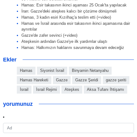
Hamas: Esir takasının ikinci aşaması 25 Ocak'ta yapılacak
İran: Gazze'deki ateşkes kalıcı bir çözüme dönüşmeli
Hamas, 3 kadın esiri Kızılhaç'a teslim etti (+video)
Hamas ve İsrail arasında esir takasının ikinci aşamasına dair
ayrıntılar
Gazze'de zafer sevinci (+video)
Ateşkesin ardından Gazze'ye ilk yardımlar ulaştı
Hamas: Halkımızın haklarını savunmaya devam edeceğiz
Ekler
Hamas
Siyonist İsrail
Binyamin Netanyahu
Hamas Hareketi
Gazze
Gazze Şeridi
gazze şeriti
İsrail
İsrail Rejimi
Ateşkes
Aksa Tufanı İhtişamı
yorumunuz