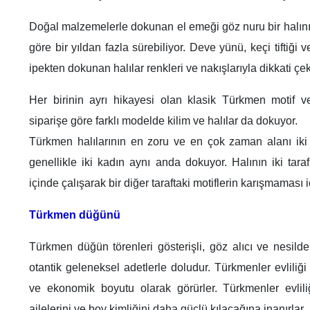
Doğal malzemelerle dokunan el emeği göz nuru bir halı
göre bir yıldan fazla sürebiliyor. Deve yünü, keçi tiftiği
ipekten dokunan halılar renkleri ve nakışlarıyla dikkati çek
Her birinin ayrı hikayesi olan klasik Türkmen motif ve 
siparişe göre farklı modelde kilim ve halılar da dokuyor.
Türkmen halılarının en zoru ve en çok zaman alanı iki ta
genellikle iki kadın aynı anda dokuyor. Halının iki tara
içinde çalışarak bir diğer taraftaki motiflerin karışmaması 
Türkmen düğünü
Türkmen düğün törenleri gösterişli, göz alıcı ve nesild
otantik geleneksel adetlerle doludur. Türkmenler evliliği
ve ekonomik boyutu olarak görürler. Türkmenler evlil
ailelerini ve boy kimliğini daha güçlü kılacağına inanırlar.