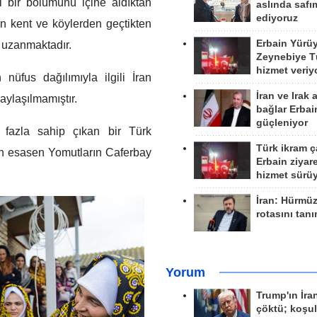
 bir bölümünü içine aldıktan
aslında safım
ediyoruz
 kent ve köylerden geçtikten
Erbain Yürü
 uzanmaktadır.
Zeynebiye Tü
hizmet veriy
üfus dağılımıyla ilgili İran
İran ve Irak 
paylaşılmamıştır.
bağlar Erbai
güçleniyor
 fazla sahip çıkan bir Türk
Türk ikram ç
an esasen Yomutların Caferbay
Erbain ziyare
hizmet sürü
İran: Hürmü
rotasını tan
Yorum
Trump'ın İra
çöktü; koşu