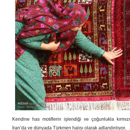
Kendine has motiflerin işlendiği ve çoğunlukla kırmızı t
İran’da ve dünyada Türkmen halısı olarak adlandırılıyor.