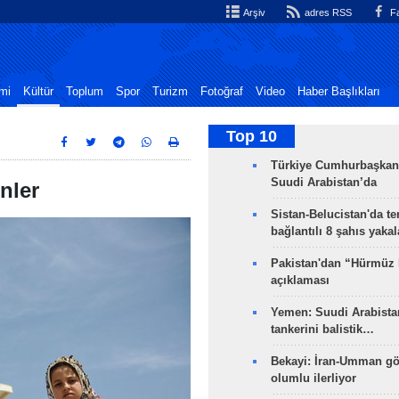
Arşiv
adres RSS
Fa
mi
Kültür
Toplum
Spor
Turizm
Fotoğraf
Video
Haber Başlıkları
Top 10
Türkiye Cumhurbaşkan
Suudi Arabistan’da
nler
Sistan-Belucistan'da te
bağlantılı 8 şahıs yaka
Pakistan'dan “Hürmüz
açıklaması
Yemen: Suudi Arabistan
tankerini balistik…
Bekayi: İran-Umman gö
olumlu ilerliyor