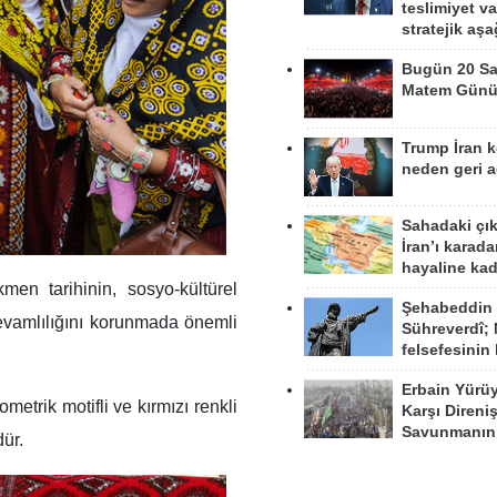
teslimiyet v
stratejik aş
Bugün 20 Sa
Matem Gün
Trump İran 
neden geri a
Sahadaki çı
İran’ı karad
hayaline kad
n tarihinin, sosyo-kültürel
Şehabeddin
devamlılığını korunmada önemli
Sühreverdî; 
felsefesinin
Erbain Yürü
metrik motifli ve kırmızı renkli
Karşı Direni
Savunmanın
ür.