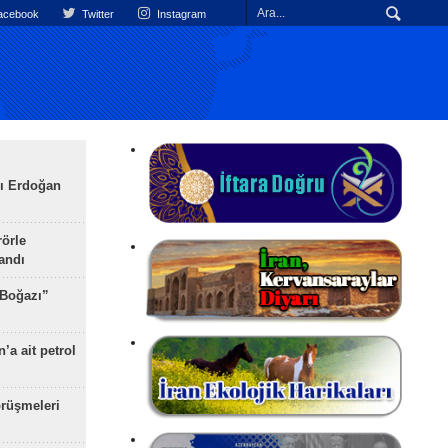
cebook
Twitter
Instagram
ı Erdoğan
rörle
landı
 Boğazı”
’a ait petrol
rüşmeleri