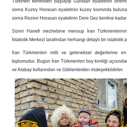
Türkmen kentinden başlayıp Gülistan eyaletinin önemli
sonra Kuzey Horasan eyaletinin kuzey kısmında bulunan
sonra Rezevi Horasan eyaletinin Dere Gez kentine kadar
Sünni Hanefi mezhebine mensup İran Türkmenlerinin n
İstatistik Merkezi tarafından herhangi detaylı bir istatistik 
İran Türkmenleri milli ve geleneksel değerlerine en
toplumudur. Bugün İran Türkmenleri boy kimliği açısınd
ve Atabay kollarından ve Göklenlerden müteşekkildirler.