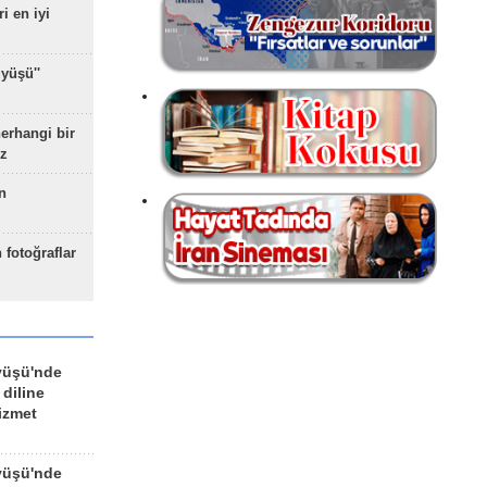
ri en iyi
yüşü''
herhangi bir
z
n
 fotoğraflar
yüşü'nde
 diline
izmet
yüşü'nde