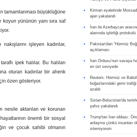
Kirman eyaletinde Mossad 
nın tamamlanması büyüklüğüne
ajan yakalandı
 ve koyun yününün yanı sıra saf
İran ile Azerbaycan arasın
iyor.
alanında işbirliği protokol
Pakistan'dan “Hürmüz Boğ
nakışlarını işleyen kadınlar,
açıklaması
İran Ordusu’nun savaşa ha
raflı ipek halılar. Bu halıları
en üst seviyede
fına oturan kadınlar bir ahenk
Reuters: Hürmüz ve Babü
için özen gösteriyor.
boğazlarındaki gemi trafiğ
azaldı
Sistan-Belucistan'da terörl
şahıs yakalandı
en nesile aktarılan ve korunan
Trump'tan İran iddiası: Ön
 hayatlarının önemli bir sosyal
anlaşma çünkü insanları 
iğin ve çocuk sahibi olmanın
istemiyorum