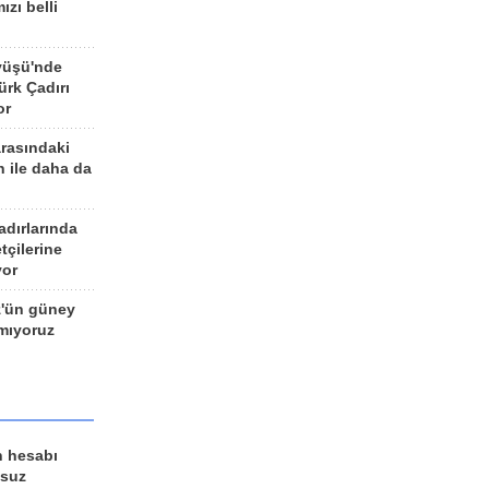
ızı belli
yüşü'nde
rk Çadırı
or
arasındaki
n ile daha da
adırlarında
tçilerine
yor
z'ün güney
ımıyoruz
n hesabı
lsuz