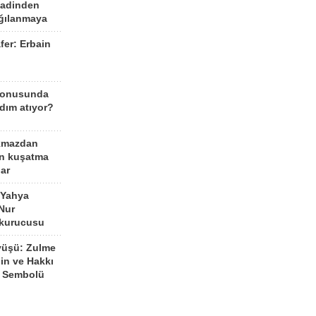
aadinden
ağılanmaya
fer: Erbain
ü
konusunda
dım atıyor?
kmazdan
an kuşatma
ar
 Yahya
Nur
 kurucusu
yüşü: Zulme
şin ve Hakkı
 Sembolü