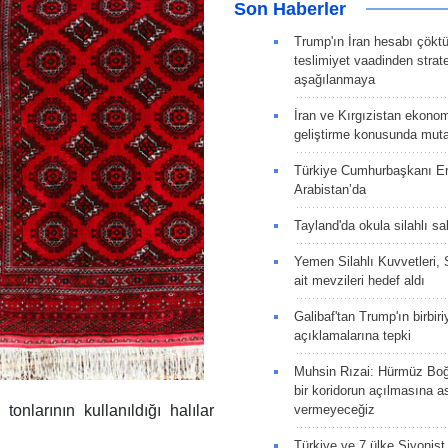
Son Haberler
Trump'ın İran hesabı çökt
teslimiyet vaadinden strate
aşağılanmaya
İran ve Kırgızistan ekonomik
geliştirme konusunda muta
Türkiye Cumhurbaşkanı E
Arabistan’da
Tayland'da okula silahlı sal
Yemen Silahlı Kuvvetleri, 
ait mevzileri hedef aldı
Galibaf'tan Trump'ın birbiri
açıklamalarına tepki
Muhsin Rızai: Hürmüz Boğa
bir koridorun açılmasına as
vermeyeceğiz
onlarının kullanıldığı halılar
Türkiye ve 7 ülke Siyonist İ