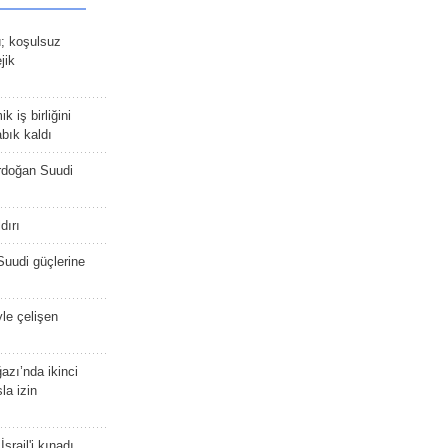
ü; koşulsuz
jik
 iş birliğini
bık kaldı
rdoğan Suudi
dırı
Suudi güçlerine
yle çelişen
zı’nda ikinci
la izin
srail'i kınadı