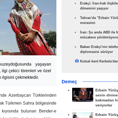
Erakçi: İran-Irak ilişkile
dönemini yaşıyor
Tahran'da ''Erbain Yürü
merasimi
İran: Şu anda ABD ile 
müzakere yürütmüyoru
Bakan Erakçi'nin telefo
diplomasisi sürüyor
Kutsal kent Kerbela'dan
 kuzeydoğusunda yaşayan
ilgi çekici törenleri ve özel
 ilgisini çekmektedir.
Demeç
Erbain Yürü
çinde Azerbaycan Türklerinden
senin dinine
bakmadan h
arak Türkmen Sahra bölgesinde
veriyorlar
 kıyısında bulunan Bender-e
Erbain Yürü