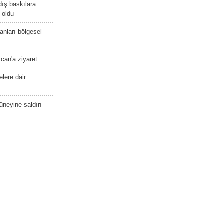
dış baskılara
 oldu
kanları bölgesel
ycan'a ziyaret
lere dair
güneyine saldırı