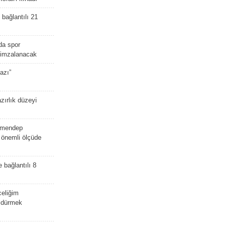
bağlantılı 21
da spor
ü imzalanacak
azı”
zırlık düzeyi
lmendep
i önemli ölçüde
e bağlantılı 8
celiğim
öldürmek