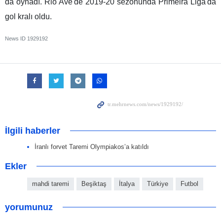
da oynadı. Rio Ave'de 2019-20 sezonunda Primeira Liga'da
gol kralı oldu.
News ID
1929192
İlgili haberler
İranlı forvet Taremi Olympiakos’a katıldı
Ekler
mahdi taremi
Beşiktaş
İtalya
Türkiye
Futbol
yorumunuz