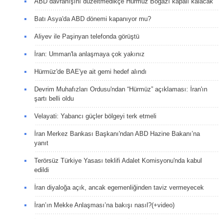
ABD davranışını düzeltmedikçe Hürmüz Boğazı kapalı kalacak
Batı Asya'da ABD dönemi kapanıyor mu?
Aliyev ile Paşinyan telefonda görüştü
İran: Umman'la anlaşmaya çok yakınız
Hürmüz'de BAE'ye ait gemi hedef alındı
Devrim Muhafızları Ordusu'ndan “Hürmüz” açıklaması: İran'ın
şartı belli oldu
Velayati: Yabancı güçler bölgeyi terk etmeli
İran Merkez Bankası Başkanı'ndan ABD Hazine Bakanı’na
yanıt
Terörsüz Türkiye Yasası teklifi Adalet Komisyonu'nda kabul
edildi
İran diyaloğa açık, ancak egemenliğinden taviz vermeyecek
İran’ın Mekke Anlaşması’na bakışı nasıl?(+video)