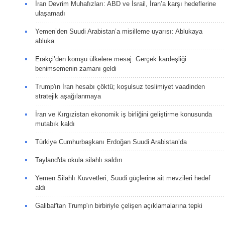
İran Devrim Muhafızları: ABD ve İsrail, İran’a karşı hedeflerine
ulaşamadı
Yemen’den Suudi Arabistan’a misilleme uyarısı: Ablukaya
abluka
Erakçi’den komşu ülkelere mesaj: Gerçek kardeşliği
benimsemenin zamanı geldi
Trump'ın İran hesabı çöktü; koşulsuz teslimiyet vaadinden
stratejik aşağılanmaya
İran ve Kırgızistan ekonomik iş birliğini geliştirme konusunda
mutabık kaldı
Türkiye Cumhurbaşkanı Erdoğan Suudi Arabistan’da
Tayland'da okula silahlı saldırı
Yemen Silahlı Kuvvetleri, Suudi güçlerine ait mevzileri hedef
aldı
Galibaf'tan Trump'ın birbiriyle çelişen açıklamalarına tepki