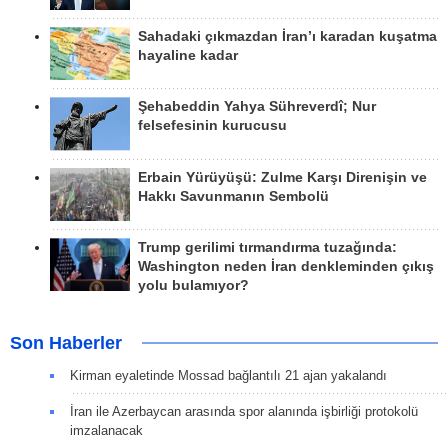
Sahadaki çıkmazdan İran’ı karadan kuşatma
hayaline kadar
Şehabeddin Yahya Sühreverdî; Nur
felsefesinin kurucusu
Erbain Yürüyüşü: Zulme Karşı Direnişin ve
Hakkı Savunmanın Sembolü
Trump gerilimi tırmandırma tuzağında:
Washington neden İran denkleminden çıkış
yolu bulamıyor?
Son Haberler
Kirman eyaletinde Mossad bağlantılı 21 ajan yakalandı
İran ile Azerbaycan arasında spor alanında işbirliği protokolü
imzalanacak