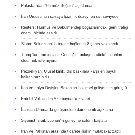
Pakistan'dan “Hürmüz Boğazı” açıklaması
İran Ordusu’nun savaşa hazırlık düzeyi en üst seviyede
Reuters: Hürmüz ve Babülmendep boğazlarındaki gemi trafiği
önemli ölçüde azaldı
Sistan-Belucistan'da terörle bağlantılı 8 şahıs yakalandı
Trump'tan İran iddiası: Önceliğim anlaşma çünkü insanları
öldürmek istemiyorum
Pezşekiyan: Ulusal birlik, dış baskılara karşı en büyük
kalkanımız oldu
İran ve İtalya Dışişleri Bakanları bölgesel gelişmeleri görüştü
Erdebil Valisi'nden Azerbaycan'a ziyaret
İran'dan Umman'la görüşmelere dair önemli açıklama
Siyonist İsrail, Lübnan'ın güneyine saldırı başlattı
İran ve Pakistan arasında ticarete ilişkin mutabakat zaptı