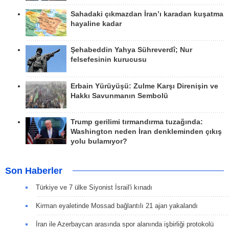
Sahadaki çıkmazdan İran’ı karadan kuşatma
hayaline kadar
Şehabeddin Yahya Sühreverdî; Nur
felsefesinin kurucusu
Erbain Yürüyüşü: Zulme Karşı Direnişin ve
Hakkı Savunmanın Sembolü
Trump gerilimi tırmandırma tuzağında:
Washington neden İran denkleminden çıkış
yolu bulamıyor?
Son Haberler
Türkiye ve 7 ülke Siyonist İsrail'i kınadı
Kirman eyaletinde Mossad bağlantılı 21 ajan yakalandı
İran ile Azerbaycan arasında spor alanında işbirliği protokolü