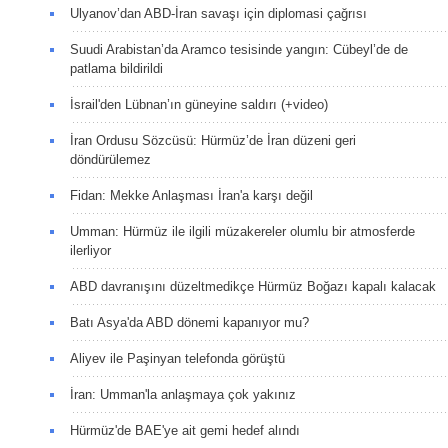
Ulyanov’dan ABD-İran savaşı için diplomasi çağrısı
Suudi Arabistan’da Aramco tesisinde yangın: Cübeyl’de de
patlama bildirildi
İsrail'den Lübnan’ın güneyine saldırı (+video)
İran Ordusu Sözcüsü: Hürmüz’de İran düzeni geri
döndürülemez
Fidan: Mekke Anlaşması İran'a karşı değil
Umman: Hürmüz ile ilgili müzakereler olumlu bir atmosferde
ilerliyor
ABD davranışını düzeltmedikçe Hürmüz Boğazı kapalı kalacak
Batı Asya'da ABD dönemi kapanıyor mu?
Aliyev ile Paşinyan telefonda görüştü
İran: Umman'la anlaşmaya çok yakınız
Hürmüz'de BAE'ye ait gemi hedef alındı