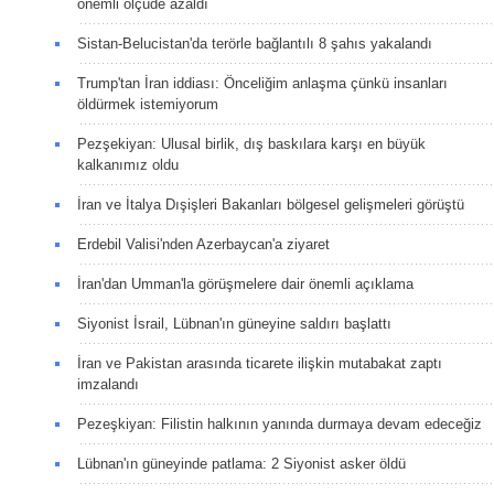
önemli ölçüde azaldı
Sistan-Belucistan'da terörle bağlantılı 8 şahıs yakalandı
Trump'tan İran iddiası: Önceliğim anlaşma çünkü insanları
öldürmek istemiyorum
Pezşekiyan: Ulusal birlik, dış baskılara karşı en büyük
kalkanımız oldu
İran ve İtalya Dışişleri Bakanları bölgesel gelişmeleri görüştü
Erdebil Valisi'nden Azerbaycan'a ziyaret
İran'dan Umman'la görüşmelere dair önemli açıklama
Siyonist İsrail, Lübnan'ın güneyine saldırı başlattı
İran ve Pakistan arasında ticarete ilişkin mutabakat zaptı
imzalandı
Pezeşkiyan: Filistin halkının yanında durmaya devam edeceğiz
Lübnan'ın güneyinde patlama: 2 Siyonist asker öldü