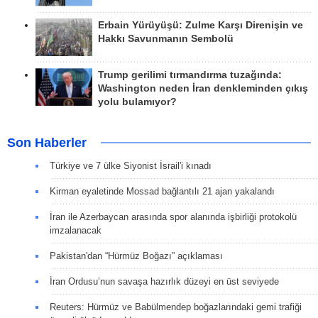
Erbain Yürüyüşü: Zulme Karşı Direnişin ve
Hakkı Savunmanın Sembolü
Trump gerilimi tırmandırma tuzağında:
Washington neden İran denkleminden çıkış
yolu bulamıyor?
Son Haberler
Türkiye ve 7 ülke Siyonist İsrail'i kınadı
Kirman eyaletinde Mossad bağlantılı 21 ajan yakalandı
İran ile Azerbaycan arasında spor alanında işbirliği protokolü
imzalanacak
Pakistan'dan “Hürmüz Boğazı” açıklaması
İran Ordusu’nun savaşa hazırlık düzeyi en üst seviyede
Reuters: Hürmüz ve Babülmendep boğazlarındaki gemi trafiği