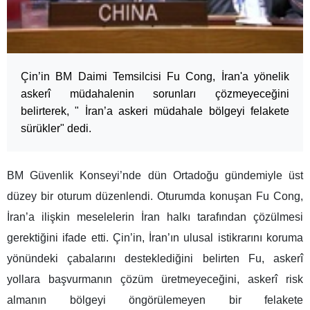
Çin’in BM Daimi Temsilcisi Fu Cong, İran'a yönelik
askerî müdahalenin sorunları çözmeyeceğini
belirterek, " İran’a askeri müdahale bölgeyi felakete
sürükler" dedi.
BM Güvenlik Konseyi’nde dün Ortadoğu gündemiyle üst
düzey bir oturum düzenlendi. Oturumda konuşan Fu Cong,
İran’a ilişkin meselelerin İran halkı tarafından çözülmesi
gerektiğini ifade etti. Çin’in, İran’ın ulusal istikrarını koruma
yönündeki çabalarını desteklediğini belirten Fu, askerî
yollara başvurmanın çözüm üretmeyeceğini, askerî risk
almanın bölgeyi öngörülemeyen bir felakete