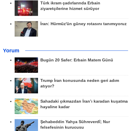
Türk ikram çadırlarında Erbain
ziyaretçilerine hizmet sürüyor
İran: Hürmüz'ün güney rotasını tanımıyoruz
Yorum
Bugün 20 Safer: Erbain Matem Günü
Trump İran konusunda neden geri adım
atıyor?
Sahadaki çıkmazdan İran’ı karadan kuşatma
hayaline kadar
Şehabeddin Yahya Sühreverdî; Nur
felsefesinin kurucusu