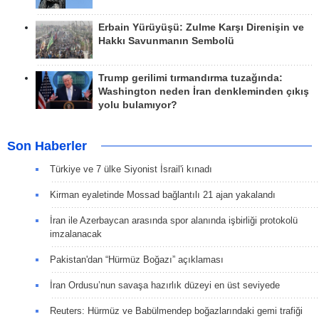
Erbain Yürüyüşü: Zulme Karşı Direnişin ve
Hakkı Savunmanın Sembolü
Trump gerilimi tırmandırma tuzağında:
Washington neden İran denkleminden çıkış
yolu bulamıyor?
Son Haberler
Türkiye ve 7 ülke Siyonist İsrail'i kınadı
Kirman eyaletinde Mossad bağlantılı 21 ajan yakalandı
İran ile Azerbaycan arasında spor alanında işbirliği protokolü
imzalanacak
Pakistan'dan “Hürmüz Boğazı” açıklaması
İran Ordusu’nun savaşa hazırlık düzeyi en üst seviyede
Reuters: Hürmüz ve Babülmendep boğazlarındaki gemi trafiği