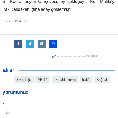
Şii Koordinasyon Çerçevesi, oy çokluğuyla Nuri Maliki’yi
Irak Başbakanlığına aday göstermişti.
News ID
1934010
Ekler
Ortadoğu
ABD 1
Donald Trump
Irak1
Bağdat
yorumunuz