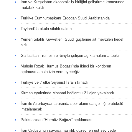
İran ve Kırgızistan ekonomik iş birliğini geliştirme konusunda
mutabık kaldı
Türkiye Cumhurbaşkanı Erdoğan Suudi Arabistan’da
Tayland'da okula silahlı saldırı
Yemen Silahlı Kuvvetleri, Suudi güçlerine ait mevzileri hedef
aldı
Galibaf'tan Trump'ın birbiriyle çelişen açıklamalarına tepki
Muhsin Rızai: Hürmüz Boğazı’nda ikinci bir koridorun
açılmasına asla izin vermeyeceğiz
Türkiye ve 7 ülke Siyonist İsrail'i kınadı
Kirman eyaletinde Mossad bağlantılı 21 ajan yakalandı
İran ile Azerbaycan arasında spor alanında işbirliği protokolü
imzalanacak
Pakistan'dan “Hürmüz Boğazı” açıklaması
İran Ordusu’nun savaşa hazırlık düzeyi en üst seviyede