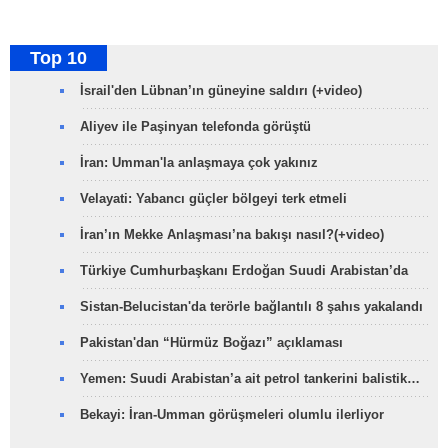
Top 10
İsrail'den Lübnan’ın güneyine saldırı (+video)
Aliyev ile Paşinyan telefonda görüştü
İran: Umman'la anlaşmaya çok yakınız
Velayati: Yabancı güçler bölgeyi terk etmeli
İran’ın Mekke Anlaşması’na bakışı nasıl?(+video)
Türkiye Cumhurbaşkanı Erdoğan Suudi Arabistan’da
Sistan-Belucistan'da terörle bağlantılı 8 şahıs yakalandı
Pakistan'dan “Hürmüz Boğazı” açıklaması
Yemen: Suudi Arabistan’a ait petrol tankerini balistik…
Bekayi: İran-Umman görüşmeleri olumlu ilerliyor