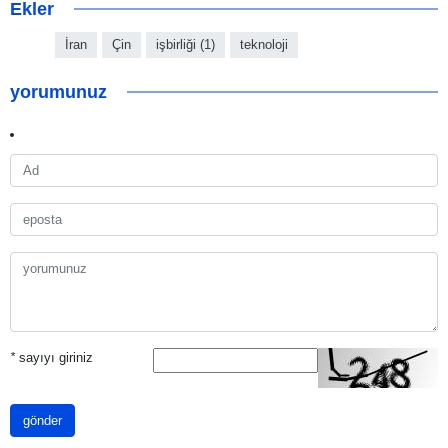
Ekler
İran
Çin
işbirliği (1)
teknoloji
yorumunuz
*
sayıyı giriniz
gönder