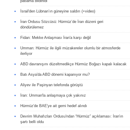
patlama bildirildi
İsrail'den Lübnan’ın güneyine saldırı (+video)
İran Ordusu Sözcüsü: Hürmüz’de İran düzeni geri
döndürülemez
Fidan: Mekke Anlaşması İran'a karşı değil
Umman: Hürmüz ile ilgili müzakereler olumlu bir atmosferde
ilerliyor
ABD davranışını düzeltmedikçe Hürmüz Boğazı kapalı kalacak
Batı Asya'da ABD dönemi kapanıyor mu?
Aliyev ile Paşinyan telefonda görüştü
İran: Umman'la anlaşmaya çok yakınız
Hürmüz'de BAE'ye ait gemi hedef alındı
Devrim Muhafızları Ordusu'ndan “Hürmüz” açıklaması: İran'ın
şartı belli oldu