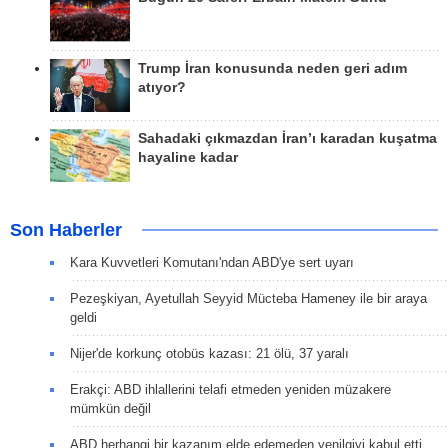
Trump İran konusunda neden geri adım
atıyor?
Sahadaki çıkmazdan İran’ı karadan kuşatma
hayaline kadar
Son Haberler
Kara Kuvvetleri Komutanı'ndan ABD'ye sert uyarı
Pezeşkiyan, Ayetullah Seyyid Mücteba Hameney ile bir araya
geldi
Nijer'de korkunç otobüs kazası: 21 ölü, 37 yaralı
Erakçi: ABD ihlallerini telafi etmeden yeniden müzakere
mümkün değil
ABD herhangi bir kazanım elde edemeden yenilgiyi kabul etti