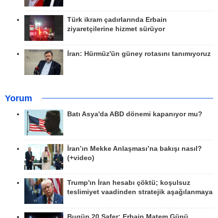
Türk ikram çadırlarında Erbain
ziyaretçilerine hizmet sürüyor
İran: Hürmüz'ün güney rotasını tanımıyoruz
Yorum
Batı Asya'da ABD dönemi kapanıyor mu?
İran’ın Mekke Anlaşması’na bakışı nasıl?
(+video)
Trump'ın İran hesabı çöktü; koşulsuz
teslimiyet vaadinden stratejik aşağılanmaya
Bugün 20 Safer: Erbain Matem Günü