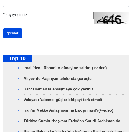
*
sayıyı giriniz
gönder
Top 10
İsrail'den Lübnan’ın güneyine saldırı (+video)
Aliyev ile Paşinyan telefonda görüştü
İran: Umman'la anlaşmaya çok yakınız
Velayati: Yabancı güçler bölgeyi terk etmeli
İran’ın Mekke Anlaşması’na bakışı nasıl?(+video)
Türkiye Cumhurbaşkanı Erdoğan Suudi Arabistan’da
Sistan-Belucistan'da terörle bağlantılı 8 şahıs yakalandı