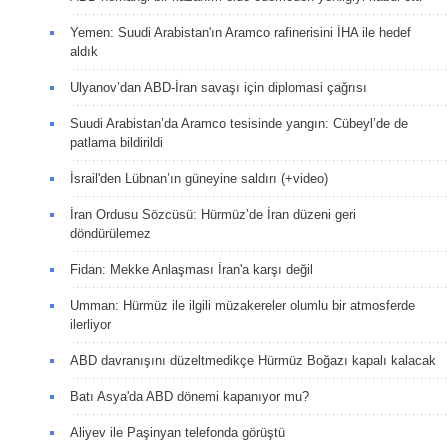
Yemen: Suudi Arabistan'ın Aramco rafinerisini İHA ile hedef
aldık
Ulyanov’dan ABD-İran savaşı için diplomasi çağrısı
Suudi Arabistan’da Aramco tesisinde yangın: Cübeyl’de de
patlama bildirildi
İsrail'den Lübnan’ın güneyine saldırı (+video)
İran Ordusu Sözcüsü: Hürmüz’de İran düzeni geri
döndürülemez
Fidan: Mekke Anlaşması İran'a karşı değil
Umman: Hürmüz ile ilgili müzakereler olumlu bir atmosferde
ilerliyor
ABD davranışını düzeltmedikçe Hürmüz Boğazı kapalı kalacak
Batı Asya'da ABD dönemi kapanıyor mu?
Aliyev ile Paşinyan telefonda görüştü