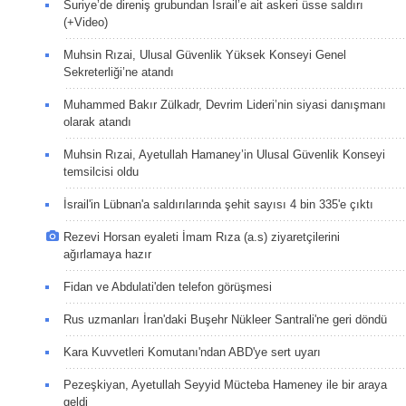
Suriye’de direniş grubundan İsrail’e ait askeri üsse saldırı
(+Video)
Muhsin Rızai, Ulusal Güvenlik Yüksek Konseyi Genel
Sekreterliği’ne atandı
Muhammed Bakır Zülkadr, Devrim Lideri’nin siyasi danışmanı
olarak atandı
Muhsin Rızai, Ayetullah Hamaney’in Ulusal Güvenlik Konseyi
temsilcisi oldu
İsrail'in Lübnan'a saldırılarında şehit sayısı 4 bin 335'e çıktı
Rezevi Horsan eyaleti İmam Rıza (a.s) ziyaretçilerini
ağırlamaya hazır
Fidan ve Abdulati'den telefon görüşmesi
Rus uzmanları İran'daki Buşehr Nükleer Santrali'ne geri döndü
Kara Kuvvetleri Komutanı'ndan ABD'ye sert uyarı
Pezeşkiyan, Ayetullah Seyyid Mücteba Hameney ile bir araya
geldi