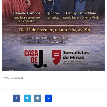
News ID
1934021