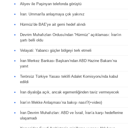
Aliyev ile Paşinyan telefonda görüştü
İran: Umman'la anlaşmaya çok yakınız
Hürmüz'de BAE'ye ait gemi hedef alındı
Devrim Muhafızları Ordusu'ndan “Hürmüz” açıklaması: İran'ın
şartı belli oldu
Velayati: Yabancı güçler bölgeyi terk etmeli
İran Merkez Bankası Başkanı'ndan ABD Hazine Bakanı’na
yanıt
Terörsüz Türkiye Yasası teklifi Adalet Komisyonu'nda kabul
edildi
İran diyaloğa açık, ancak egemenliğinden taviz vermeyecek
İran’ın Mekke Anlaşması’na bakışı nasıl?(+video)
İran Devrim Muhafızları: ABD ve İsrail, İran’a karşı hedeflerine
ulaşamadı