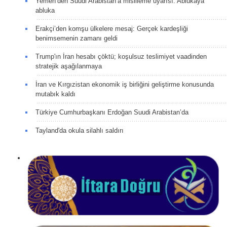
Yemen’den Suudi Arabistan’a misilleme uyarısı: Ablukaya
abluka
Erakçi’den komşu ülkelere mesaj: Gerçek kardeşliği
benimsemenin zamanı geldi
Trump'ın İran hesabı çöktü; koşulsuz teslimiyet vaadinden
stratejik aşağılanmaya
İran ve Kırgızistan ekonomik iş birliğini geliştirme konusunda
mutabık kaldı
Türkiye Cumhurbaşkanı Erdoğan Suudi Arabistan’da
Tayland'da okula silahlı saldırı