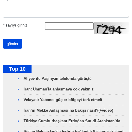
*
sayıyı giriniz
gönder
Top 10
Aliyev ile Paşinyan telefonda görüştü
İran: Umman'la anlaşmaya çok yakınız
Velayati: Yabancı güçler bölgeyi terk etmeli
İran’ın Mekke Anlaşması’na bakışı nasıl?(+video)
Türkiye Cumhurbaşkanı Erdoğan Suudi Arabistan’da
Sistan-Belucistan'da terörle bağlantılı 8 şahıs yakalandı