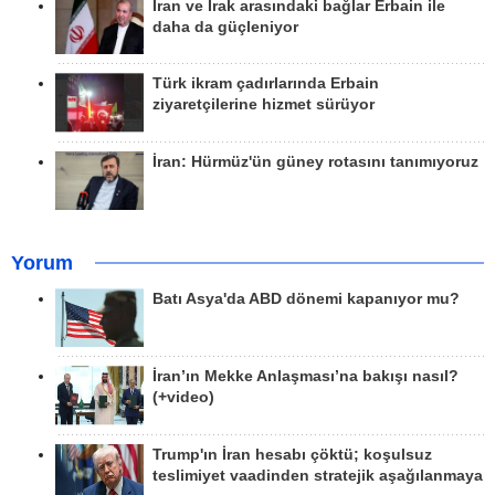
İran ve Irak arasındaki bağlar Erbain ile
daha da güçleniyor
Türk ikram çadırlarında Erbain
ziyaretçilerine hizmet sürüyor
İran: Hürmüz'ün güney rotasını tanımıyoruz
Yorum
Batı Asya'da ABD dönemi kapanıyor mu?
İran’ın Mekke Anlaşması’na bakışı nasıl?
(+video)
Trump'ın İran hesabı çöktü; koşulsuz
teslimiyet vaadinden stratejik aşağılanmaya