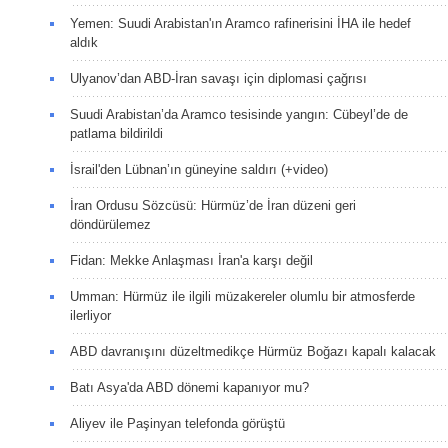
Yemen: Suudi Arabistan'ın Aramco rafinerisini İHA ile hedef
aldık
Ulyanov’dan ABD-İran savaşı için diplomasi çağrısı
Suudi Arabistan’da Aramco tesisinde yangın: Cübeyl’de de
patlama bildirildi
İsrail'den Lübnan’ın güneyine saldırı (+video)
İran Ordusu Sözcüsü: Hürmüz’de İran düzeni geri
döndürülemez
Fidan: Mekke Anlaşması İran'a karşı değil
Umman: Hürmüz ile ilgili müzakereler olumlu bir atmosferde
ilerliyor
ABD davranışını düzeltmedikçe Hürmüz Boğazı kapalı kalacak
Batı Asya'da ABD dönemi kapanıyor mu?
Aliyev ile Paşinyan telefonda görüştü