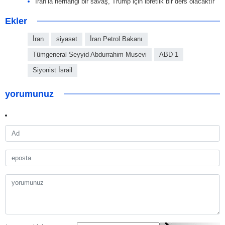
İran’la herhangi bir savaş, Trump için ibretlik bir ders olacaktır
Ekler
İran
siyaset
İran Petrol Bakanı
Tümgeneral Seyyid Abdurrahim Musevi
ABD 1
Siyonist İsrail
yorumunuz