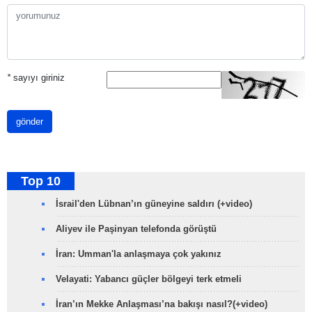
*
sayıyı giriniz
gönder
Top 10
İsrail'den Lübnan’ın güneyine saldırı (+video)
Aliyev ile Paşinyan telefonda görüştü
İran: Umman'la anlaşmaya çok yakınız
Velayati: Yabancı güçler bölgeyi terk etmeli
İran’ın Mekke Anlaşması’na bakışı nasıl?(+video)