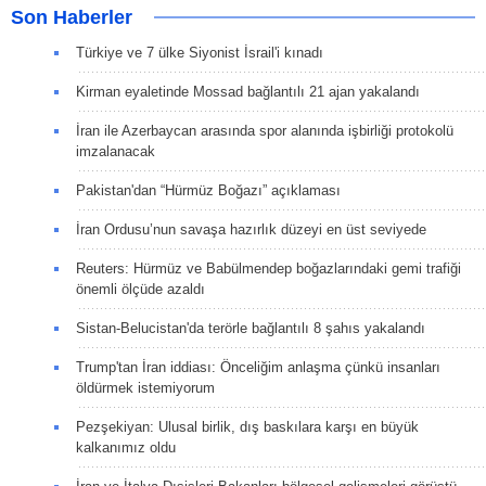
Son Haberler
Türkiye ve 7 ülke Siyonist İsrail'i kınadı
Kirman eyaletinde Mossad bağlantılı 21 ajan yakalandı
İran ile Azerbaycan arasında spor alanında işbirliği protokolü
imzalanacak
Pakistan'dan “Hürmüz Boğazı” açıklaması
İran Ordusu’nun savaşa hazırlık düzeyi en üst seviyede
Reuters: Hürmüz ve Babülmendep boğazlarındaki gemi trafiği
önemli ölçüde azaldı
Sistan-Belucistan'da terörle bağlantılı 8 şahıs yakalandı
Trump'tan İran iddiası: Önceliğim anlaşma çünkü insanları
öldürmek istemiyorum
Pezşekiyan: Ulusal birlik, dış baskılara karşı en büyük
kalkanımız oldu