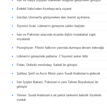
İran ve İtalya Dışişleri Bakanları bölgesel gelişmeleri görüştü
Erdebil Valisi'nden Azerbaycan'a ziyaret
İran'dan Umman'la görüşmelere dair önemli açıklama
Siyonist İsrail, Lübnan'ın güneyine saldırı başlattı
İran ve Pakistan arasında ticarete ilişkin mutabakat zaptı
imzalandı
Pezeşkiyan: Filistin halkının yanında durmaya devam edeceğiz
Lübnan'ın güneyinde patlama: 2 Siyonist asker öldü
Fidan, Ürdünlü mevkidaşı Safadi ile görüştü
Şahbaz Şerif ve Asım Münir yarın Suudi Arabistan’a gidecek
İran İçişleri Bakanı, Pakistan’ın yeni Tahran Büyükelçisi ile
görüştü
Yemen: Suudi Arabistan’a ait petrol tankerini balistik füzelerle
vurduk