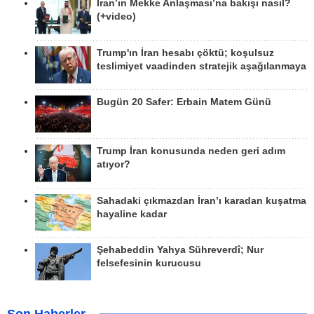
İran’ın Mekke Anlaşması’na bakışı nasıl?
(+video)
Trump'ın İran hesabı çöktü; koşulsuz
teslimiyet vaadinden stratejik aşağılanmaya
Bugün 20 Safer: Erbain Matem Günü
Trump İran konusunda neden geri adım
atıyor?
Sahadaki çıkmazdan İran’ı karadan kuşatma
hayaline kadar
Şehabeddin Yahya Sühreverdî; Nur
felsefesinin kurucusu