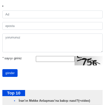
*
sayıyı giriniz
gönder
Top 10
İran’ın Mekke Anlaşması’na bakışı nasıl?(+video)