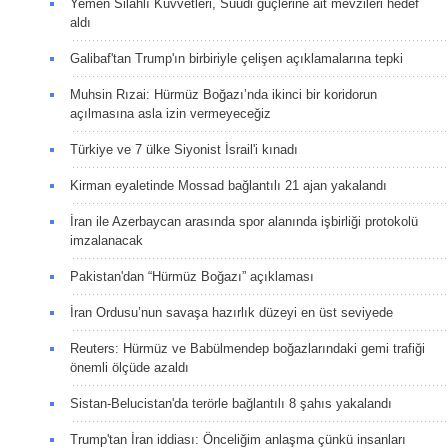
Yemen Silahlı Kuvvetleri, Suudi güçlerine ait mevzileri hedef
aldı
Galibaf'tan Trump'ın birbiriyle çelişen açıklamalarına tepki
Muhsin Rızai: Hürmüz Boğazı’nda ikinci bir koridorun
açılmasına asla izin vermeyeceğiz
Türkiye ve 7 ülke Siyonist İsrail'i kınadı
Kirman eyaletinde Mossad bağlantılı 21 ajan yakalandı
İran ile Azerbaycan arasında spor alanında işbirliği protokolü
imzalanacak
Pakistan'dan “Hürmüz Boğazı” açıklaması
İran Ordusu’nun savaşa hazırlık düzeyi en üst seviyede
Reuters: Hürmüz ve Babülmendep boğazlarındaki gemi trafiği
önemli ölçüde azaldı
Sistan-Belucistan'da terörle bağlantılı 8 şahıs yakalandı
Trump'tan İran iddiası: Önceliğim anlaşma çünkü insanları