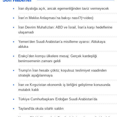
Son Haberler
İran diyaloğa açık, ancak egemenliğinden taviz vermeyecek
İran’ın Mekke Anlaşması’na bakışı nasıl?(+video)
İran Devrim Muhafızları: ABD ve İsrail, İran’a karşı hedeflerine
ulaşamadı
Yemen’den Suudi Arabistan’a misilleme uyarısı: Ablukaya
abluka
Erakçi’den komşu ülkelere mesaj: Gerçek kardeşliği
benimsemenin zamanı geldi
Trump'ın İran hesabı çöktü; koşulsuz teslimiyet vaadinden
stratejik aşağılanmaya
İran ve Kırgızistan ekonomik iş birliğini geliştirme konusunda
mutabık kaldı
Türkiye Cumhurbaşkanı Erdoğan Suudi Arabistan’da
Tayland'da okula silahlı saldırı