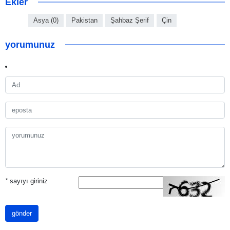
Ekler
Asya (0)
Pakistan
Şahbaz Şerif
Çin
yorumunuz
*
sayıyı giriniz
gönder