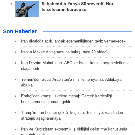
Şehabeddin Yahya Sühreverdî; Nur
felsefesinin kurucusu
Son Haberler
İran diyaloğa açık, ancak egemenliğinden taviz vermeyecek
İran’ın Mekke Anlaşması’na bakışı nasıl?(+video)
İran Devrim Muhafızları: ABD ve İsrail, İran’a karşı hedeflerine
ulaşamadı
Yemen’den Suudi Arabistan’a misilleme uyarısı: Ablukaya
abluka
Erakçi’den komşu ülkelere mesaj: Gerçek kardeşliği
benimsemenin zamanı geldi
Trump'ın İran hesabı çöktü; koşulsuz teslimiyet vaadinden
stratejik aşağılanmaya
İran ve Kırgızistan ekonomik iş birliğini geliştirme konusunda
mutabık kaldı