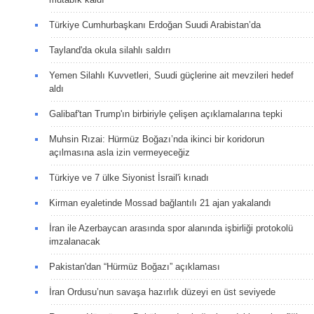
Türkiye Cumhurbaşkanı Erdoğan Suudi Arabistan’da
Tayland'da okula silahlı saldırı
Yemen Silahlı Kuvvetleri, Suudi güçlerine ait mevzileri hedef
aldı
Galibaf'tan Trump'ın birbiriyle çelişen açıklamalarına tepki
Muhsin Rızai: Hürmüz Boğazı’nda ikinci bir koridorun
açılmasına asla izin vermeyeceğiz
Türkiye ve 7 ülke Siyonist İsrail'i kınadı
Kirman eyaletinde Mossad bağlantılı 21 ajan yakalandı
İran ile Azerbaycan arasında spor alanında işbirliği protokolü
imzalanacak
Pakistan'dan “Hürmüz Boğazı” açıklaması
İran Ordusu’nun savaşa hazırlık düzeyi en üst seviyede