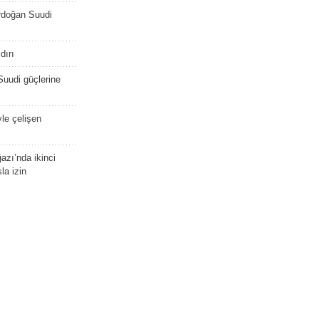
rdoğan Suudi
dırı
Suudi güçlerine
yle çelişen
zı’nda ikinci
la izin