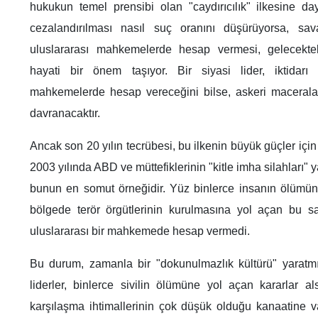
hukukun temel prensibi olan "caydırıcılık" ilkesine day
cezalandırılması nasıl suç oranını düşürüyorsa, sav
uluslararası mahkemelerde hesap vermesi, gelecektek
hayati bir önem taşıyor. Bir siyasi lider, iktidarı
mahkemelerde hesap vereceğini bilse, askeri maceralar
davranacaktır.
Ancak son 20 yılın tecrübesi, bu ilkenin büyük güçler için n
2003 yılında ABD ve müttefiklerinin "kitle imha silahları" yal
bunun en somut örneğidir. Yüz binlerce insanın ölümün
bölgede terör örgütlerinin kurulmasına yol açan bu sav
uluslararası bir mahkemede hesap vermedi.
Bu durum, zamanla bir "dokunulmazlık kültürü" yaratmış
liderler, binlerce sivilin ölümüne yol açan kararlar al
karşılaşma ihtimallerinin çok düşük olduğu kanaatine va