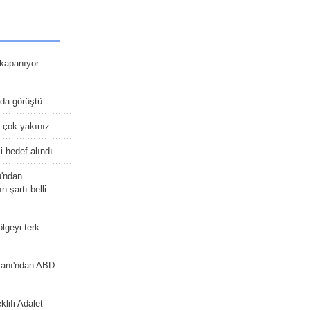
kapanıyor
nda görüştü
 çok yakınız
 hedef alındı
u'ndan
n şartı belli
lgeyi terk
kanı'ndan ABD
lifi Adalet