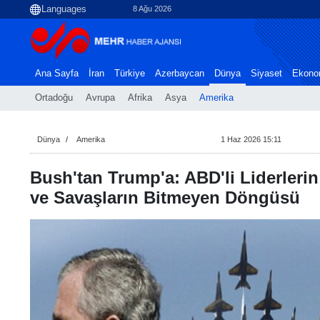
8 Ağu 2026
Ana Sayfa
İran
Türkiye
Azerbaycan
Dünya
Siyaset
Ekono
Ortadoğu
Avrupa
Afrika
Asya
Amerika
Dünya
Amerika
1 Haz 2026 15:11
Bush'tan Trump'a: ABD'li Liderleri
ve Savaşların Bitmeyen Döngüsü