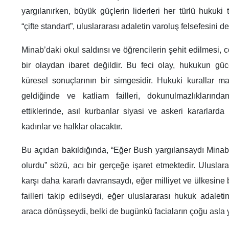
yargılanırken, büyük güçlerin liderleri her türlü hukuki 
“çifte standart”, uluslararası adaletin varoluş felsefesini d
Minab’daki okul saldırısı ve öğrencilerin şehit edilmesi, 
bir olaydan ibaret değildir. Bu feci olay, hukukun gü
küresel sonuçlarının bir simgesidir. Hukuki kurallar m
geldiğinde ve katliam failleri, dokunulmazlıklarınd
ettiklerinde, asıl kurbanlar siyasi ve askeri kararlarda
kadınlar ve halklar olacaktır.
Bu açıdan bakıldığında, “Eğer Bush yargılansaydı Minab'
olurdu” sözü, acı bir gerçeğe işaret etmektedir. Ulusla
karşı daha kararlı davransaydı, eğer milliyet ve ülkesine
failleri takip edilseydi, eğer uluslararası hukuk adalet
araca dönüşseydi, belki de bugünkü faciaların çoğu asla