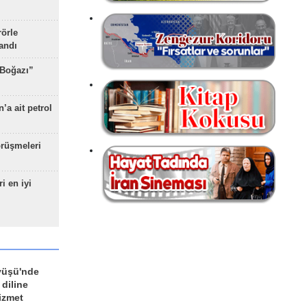
rörle
landı
 Boğazı”
’a ait petrol
rüşmeleri
ri en iyi
yüşü'nde
 diline
izmet