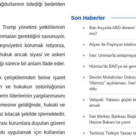
mağdurlarının ödediği bedelden
Son Haberler
 Trump yönetimi yetkililerinin
Batı Asya'da ABD dönemi 
mu?
lanmaları gerektiğini savunuyor.
Aliyev ile Paşinyan telefo
şruiyetini korumak istiyorsa,
 Hukuk ancak siyasi ve askeri
İran: Umman'la anlaşmaya
ğı sürece bir anlam ifade eder.
Hürmüz'de BAE'ye ait gemi
elişkilerinden birine işaret
Devrim Muhafızları Ordus
“Hürmüz” açıklaması: İran'ı
ının ve hukukun üstünlüğünün
oldu
rin liderlerinin yargılanmasını
Velayati: Yabancı güçler bö
nmesine geldiğinde, hukuki ve
etmeli
z kılacak şekilde işlemektedir.
İran Merkez Bankası Baş
Hazine Bakanı’na yanıt
rarası kurumlara duyulan güveni
skı uygulamak için kullanılan
Terörsüz Türkiye Yasası tek