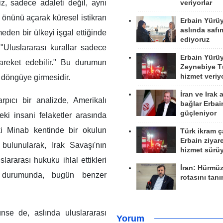
iz, sadece adaleti değil, aynı
veriyorlar
 önünü açarak küresel istikrarı
Erbain Yürü
aslında safım
eden bir ülkeyi işgal ettiğinde
ediyoruz
 "Uluslararası kurallar sadece
Erbain Yürü
hareket edebilir." Bu durumun
Zeynebiye Tü
hizmet veriy
r döngüye girmesidir.
İran ve Irak 
rpıcı bir analizde, Amerikalı
bağlar Erbai
güçleniyor
ki insani felaketler arasında
ki Minab kentinde bir okulun
Türk ikram ç
Erbain ziyare
bulunularak, Irak Savaşı'nın
hizmet sürü
lararası hukuku ihlal ettikleri
İran: Hürmü
ı durumunda, bugün benzer
rotasını tan
nse de, aslında uluslararası
Yorum