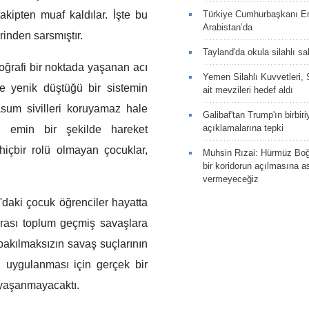
takipten muaf kaldılar. İşte bu
Türkiye Cumhurbaşkanı E
Arabistan’da
erinden sarsmıştır.
Tayland'da okula silahlı sal
coğrafi bir noktada yaşanan acı
Yemen Silahlı Kuvvetleri, 
ce yenik düştüğü bir sistemin
ait mevzileri hedef aldı
asum sivilleri koruyamaz hale
Galibaf'tan Trump'ın birbiri
açıklamalarına tepki
an emin bir şekilde hareket
 hiçbir rolü olmayan çocuklar,
Muhsin Rızai: Hürmüz Boğa
bir koridorun açılmasına as
vermeyeceğiz
daki çocuk öğrenciler hayatta
rarası toplum geçmiş savaşlara
 bakılmaksızın savaş suçlarının
in uygulanması için gerçek bir
 yaşanmayacaktı.