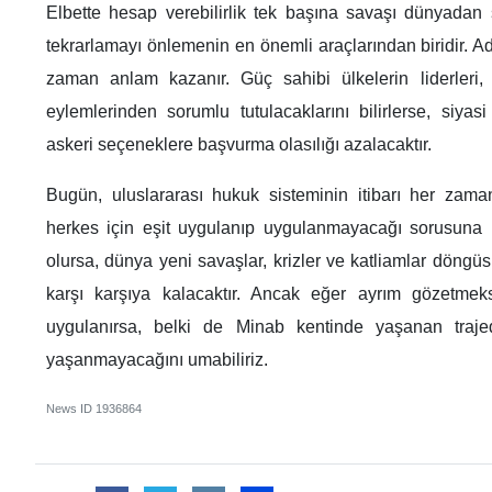
Elbette hesap verebilirlik tek başına savaşı dünyadan
tekrarlamayı önlemenin en önemli araçlarından biridir. A
zaman anlam kazanır. Güç sahibi ülkelerin liderleri, k
eylemlerinden sorumlu tutulacaklarını bilirlerse, siya
askeri seçeneklere başvurma olasılığı azalacaktır.
Bugün, uluslararası hukuk sisteminin itibarı her zam
herkes için eşit uygulanıp uygulanmayacağı sorusuna 
olursa, dünya yeni savaşlar, krizler ve katliamlar döng
karşı karşıya kalacaktır. Ancak eğer ayrım gözetmeksi
uygulanırsa, belki de Minab kentinde yaşanan trajed
yaşanmayacağını umabiliriz.
News ID
1936864