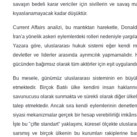
savaşın bedeli karar vericiler için sivillerin ve savaş 
kıyaslanamayacak kadar düşüktür.
Current Affairs analizi, bu mantıktan hareketle, Donald
İran'a yönelik askeri eylemlerdeki rolleri nedeniyle yargı
Yazara göre, uluslararası hukuk sistemi eğer kendi me
devletler ve liderler arasında ayrımcılık yapmamalıdır.
gücünden bağımsız olarak tüm aktörler için eşit uygulandı
Bu mesele, günümüz uluslararası sisteminin en büyük ç
etmektedir. Birçok Batılı ülke kendini insan haklar
savunucusu olarak sunmakta ve sürekli olarak diğer ülkele
talep etmektedir. Ancak sıra kendi eylemlerinin denetle
siyasi mekanizmalar gerçek bir hesap verebilirliği imkânsı
İşte bu "çifte standart" yaklaşımı, küresel ölçekte ulusla
sarsmış ve birçok ülkenin bu kurumları rakiplerine ba