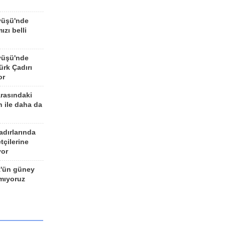
yüşü'nde
ızı belli
yüşü'nde
rk Çadırı
or
arasındaki
n ile daha da
adırlarında
tçilerine
yor
z'ün güney
ımıyoruz