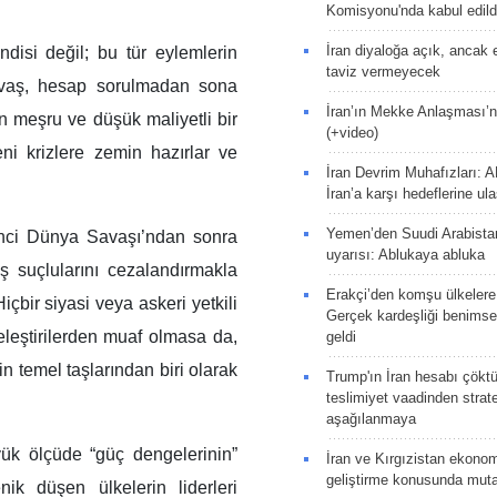
Komisyonu'nda kabul edild
İran diyaloğa açık, ancak
ndisi değil; bu tür eylemlerin
taviz vermeyecek
savaş, hesap sorulmadan sona
İran’ın Mekke Anlaşması’n
in meşru ve düşük maliyetli bir
(+video)
ni krizlere zemin hazırlar ve
İran Devrim Muhafızları: A
İran’a karşı hedeflerine u
Yemen’den Suudi Arabista
inci Dünya Savaşı’ndan sonra
uyarısı: Ablukaya abluka
 suçlularını cezalandırmakla
Erakçi’den komşu ülkelere
çbir siyasi veya askeri yetkili
Gerçek kardeşliği benims
leştirilerden muaf olmasa da,
geldi
in temel taşlarından biri olarak
Trump'ın İran hesabı çökt
teslimiyet vaadinden strate
aşağılanmaya
ük ölçüde “güç dengelerinin”
İran ve Kırgızistan ekonomik
geliştirme konusunda muta
ik düşen ülkelerin liderleri