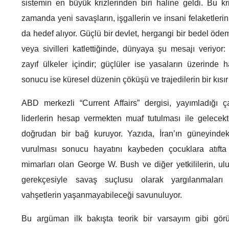
sistemin en büyük krizlerinden biri haline geldi. Bu kr
zamanda yeni savaşların, işgallerin ve insani felaketlerin
da hedef alıyor. Güçlü bir devlet, hergangi bir bedel ödem
veya sivilleri katlettiğinde, dünyaya şu mesajı veriyor:
zayıf ülkeler içindir; güçlüler ise yasaların üzerinde 
sonucu ise küresel düzenin çöküşü ve trajedilerin bir kısı
ABD merkezli “Current Affairs” dergisi, yayımladığı ça
liderlerin hesap vermekten muaf tutulması ile gelecekte
doğrudan bir bağ kuruyor. Yazıda, İran’ın güneyinde
vurulması sonucu hayatını kaybeden çocuklara atıfta 
mimarları olan George W. Bush ve diğer yetkililerin, ulus
gerekçesiyle savaş suçlusu olarak yargılanmalar
vahşetlerin yaşanmayabileceği savunuluyor.
Bu argüman ilk bakışta teorik bir varsayım gibi görü