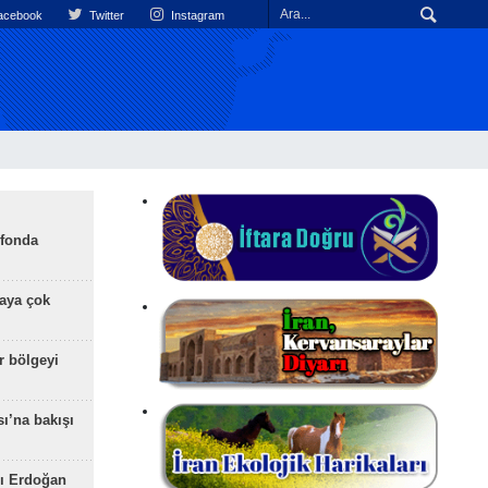
cebook
Twitter
Instagram
efonda
aya çok
r bölgeyi
ı’na bakışı
ı Erdoğan