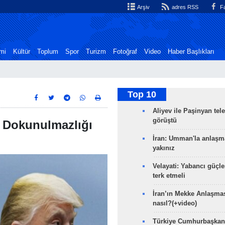
Arşiv
adres RSS
Fa
mi
Kültür
Toplum
Spor
Turizm
Fotoğraf
Video
Haber Başlıkları
Top 10
Aliyev ile Paşinyan tel
görüştü
n Dokunulmazlığı
İran: Umman'la anlaşm
yakınız
Velayati: Yabancı güçle
terk etmeli
İran’ın Mekke Anlaşmas
nasıl?(+video)
Türkiye Cumhurbaşkan