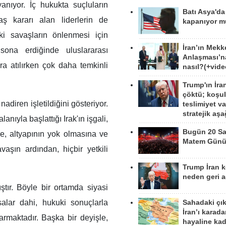
anıyor. İç hukukta suçluların
Batı Asya'd
aş kararı alan liderlerin de
kapanıyor 
i savaşların önlenmesi için
İran’ın Mekk
 sona erdiğinde uluslararası
Anlaşması’n
a atılırken çok daha temkinli
nasıl?(+vide
Trump'ın İra
çöktü; koşu
adiren işletildiğini gösteriyor.
teslimiyet v
stratejik aş
anıyla başlattığı Irak'ın işgali,
Bugün 20 Sa
e, altyapının yok olmasına ve
Matem Gün
aşın ardından, hiçbir yetkili
Trump İran 
neden geri a
tır. Böyle bir ortamda siyasi
salar dahi, hukuki sonuçlarla
Sahadaki çı
İran’ı karad
rmaktadır. Başka bir deyişle,
hayaline kad