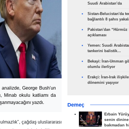
Suudi Arabistan’da
Sistan-Belucistan'da te
bağlantılı 8 şahıs yaka
Pakistan'dan “Hürmüz
açıklaması
Yemen: Suudi Arabistan
tankerini balistik…
Bekayi: İran-Umman gö
olumlu ilerliyor
Erakçi: İran-Irak ilişkile
dönemini yaşıyor
ir analizde, George Bush'un
ı, Minab okulu katliamı da
yaşanmayacağını yazdı.
Demeç
Erbain Yürü
senin dinine
nulmazlık", çağdaş uluslararası
bakmadan h