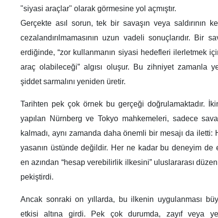
"siyasi araçlar" olarak görmesine yol açmıştır.
Gerçekte asıl sorun, tek bir savaşın veya saldırının ke
cezalandırılmamasının uzun vadeli sonuçlarıdır. Bir 
erdiğinde, “zor kullanmanın siyasi hedefleri ilerletmek iç
araç olabileceği” algısı oluşur. Bu zihniyet zamanla ye
şiddet sarmalını yeniden üretir.
Tarihten pek çok örnek bu gerçeği doğrulamaktadır. İk
yapılan Nürnberg ve Tokyo mahkemeleri, sadece savaş
kalmadı, aynı zamanda daha önemli bir mesajı da iletti: Hi
yasanın üstünde değildir. Her ne kadar bu deneyim de e
en azından “hesap verebilirlik ilkesini” uluslararası düzen
pekiştirdi.
Ancak sonraki on yıllarda, bu ilkenin uygulanması büy
etkisi altına girdi. Pek çok durumda, zayıf veya yen