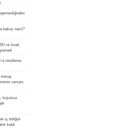
i
 egemenliğinden
a bakışı nasıl?
BD ve İsrail,
laşamadı
n’a misilleme
 mesaj:
emenin zamanı
ü; koşulsuz
jik
 iş birliğini
bık kaldı