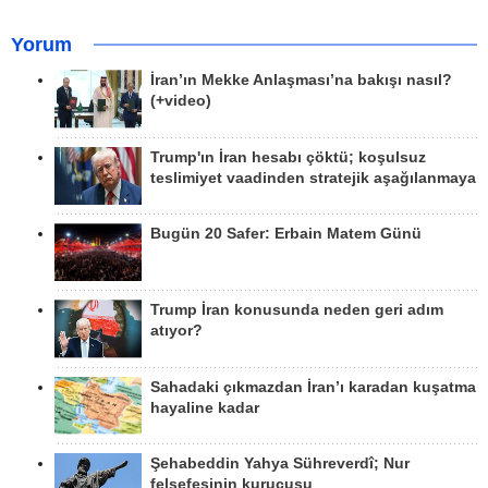
Yorum
İran’ın Mekke Anlaşması’na bakışı nasıl?
(+video)
Trump'ın İran hesabı çöktü; koşulsuz
teslimiyet vaadinden stratejik aşağılanmaya
Bugün 20 Safer: Erbain Matem Günü
Trump İran konusunda neden geri adım
atıyor?
Sahadaki çıkmazdan İran’ı karadan kuşatma
hayaline kadar
Şehabeddin Yahya Sühreverdî; Nur
felsefesinin kurucusu