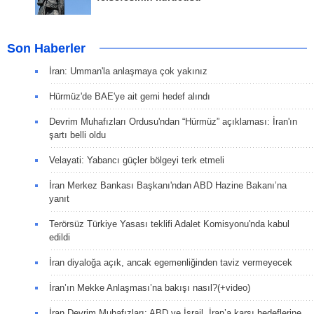
Son Haberler
İran: Umman'la anlaşmaya çok yakınız
Hürmüz'de BAE'ye ait gemi hedef alındı
Devrim Muhafızları Ordusu'ndan “Hürmüz” açıklaması: İran'ın
şartı belli oldu
Velayati: Yabancı güçler bölgeyi terk etmeli
İran Merkez Bankası Başkanı'ndan ABD Hazine Bakanı’na
yanıt
Terörsüz Türkiye Yasası teklifi Adalet Komisyonu'nda kabul
edildi
İran diyaloğa açık, ancak egemenliğinden taviz vermeyecek
İran’ın Mekke Anlaşması’na bakışı nasıl?(+video)
İran Devrim Muhafızları: ABD ve İsrail, İran’a karşı hedeflerine