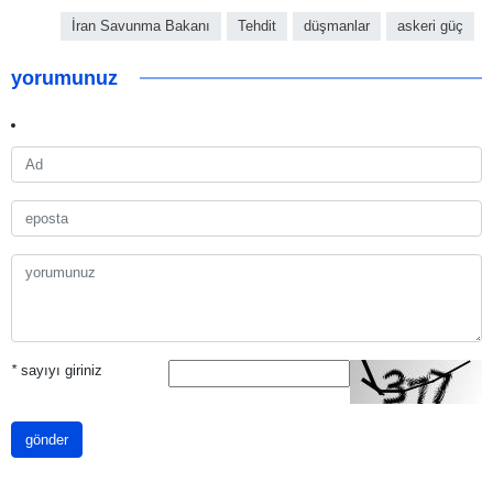
İran Savunma Bakanı
Tehdit
düşmanlar
askeri güç
yorumunuz
*
sayıyı giriniz
gönder