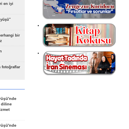
ri en iyi
yüşü''
herhangi bir
z
n
 fotoğraflar
yüşü'nde
 diline
izmet
yüşü'nde