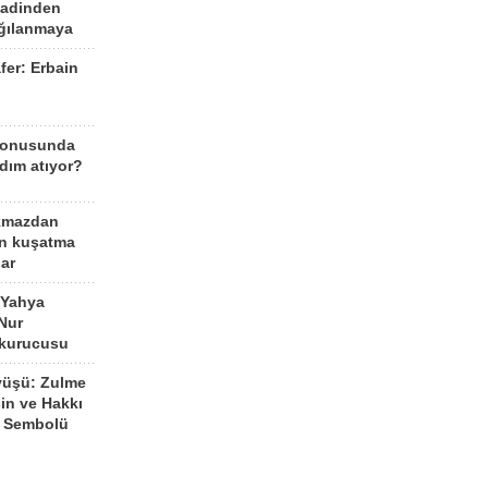
aadinden
ağılanmaya
fer: Erbain
ü
konusunda
dım atıyor?
kmazdan
an kuşatma
ar
 Yahya
Nur
 kurucusu
yüşü: Zulme
şin ve Hakkı
 Sembolü