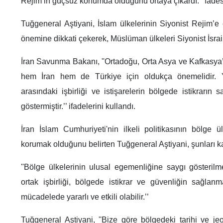
Rejim’in güçsüz konumda olduğunu ortaya çıkardı.’’ fadesi
Tuğgeneral Aştiyani, İslam ülkelerinin Siyonist Rejim’e 
önemine dikkati çekerek, Müslüman ülkeleri Siyonist İsrail
İran Savunma Bakanı, ''Ortadoğu, Orta Asya ve Kafkasya’
hem İran hem de Türkiye için oldukça önemelidir. Y
arasındaki işbirliği ve istişarelerin bölgede istikrarın
göstermiştir.’’ ifadelerini kullandı.
İran İslam Cumhuriyeti'nin ilkeli politikasının bölge ü
korumak olduğunu belirten Tuğgeneral Aştiyani, şunları ka
''Bölge ülkelerinin ulusal egemenliğine saygı gösterilm
ortak işbirliği, bölgede istikrar ve güvenliğin sağla
mücadelede yararlı ve etkili olabilir.’’
Tuğgeneral Aştiyani, ''Bize göre bölgedeki tarihi ve jeopo