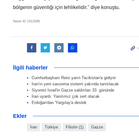
bölgenin güvenliği için tehlikelidir.'' diye konuştu.
News ID
1912580
İlgili haberler
Cumhurbaşkanı Reisi yarın Tacikistan'a gidiyor
İran'ın yeni savunma sistemi yakında tanıtılacak
Siyonist İsrail'in Gazze saldırıları 33. gününde
İran uyardı: Yanıtımız çok sert olacak
Erdoğan'dan 'Yargıtay'a destek
Ekler
İran
Türkiye
Filistin (1)
Gazze