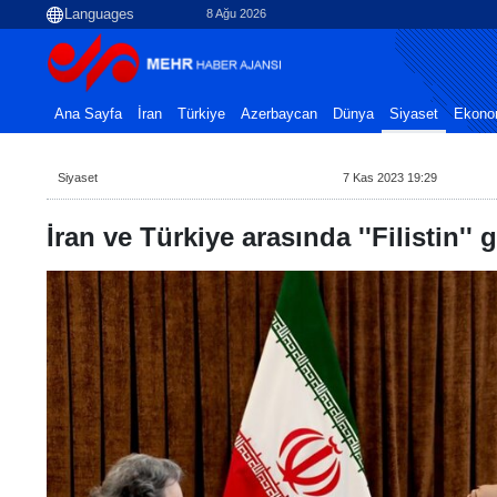
8 Ağu 2026
Ana Sayfa
İran
Türkiye
Azerbaycan
Dünya
Siyaset
Ekono
Siyaset
7 Kas 2023 19:29
İran ve Türkiye arasında ''Filistin''