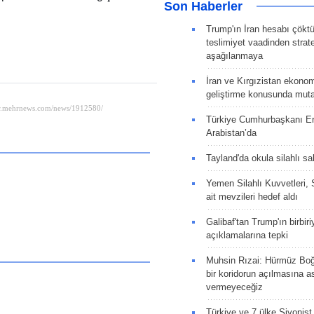
Son Haberler
Trump'ın İran hesabı çökt
teslimiyet vaadinden strate
aşağılanmaya
İran ve Kırgızistan ekonomik
geliştirme konusunda muta
Türkiye Cumhurbaşkanı E
Arabistan’da
Tayland'da okula silahlı sal
Yemen Silahlı Kuvvetleri, 
ait mevzileri hedef aldı
Galibaf'tan Trump'ın birbiri
açıklamalarına tepki
Muhsin Rızai: Hürmüz Boğa
bir koridorun açılmasına as
vermeyeceğiz
Türkiye ve 7 ülke Siyonist İ