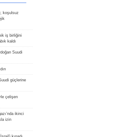
ü; koşulsuz
jik
 iş birliğini
bık kaldı
rdoğan Suudi
dırı
Suudi güçlerine
yle çelişen
zı’nda ikinci
la izin
srail'i kınadı