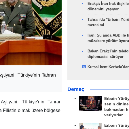
Erakçi: İran-Irak ilişkile
dönemini yaşıyor
Tahran'da ''Erbain Yürü
merasimi
İran: Şu anda ABD ile 
müzakere yürütmüyoru
Bakan Erakçi'nin telefo
diplomasisi sürüyor
Kutsal kent Kerbela'dan
iyani, Türkiye'nin Tahran
Demeç
Erbain Yürü
tiyani, Türkiye'nin Tahran
senin dinine
bakmadan h
a Filistin olmak üzere bölgesel
veriyorlar
Erbain Yürü