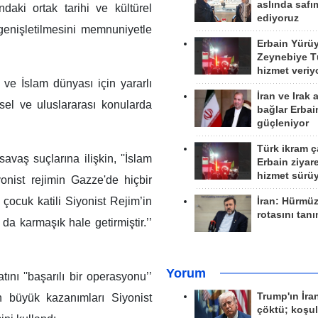
aslında safım
aki ortak tarihi ve kültürel
ediyoruz
 genişletilmesini memnuniyetle
Erbain Yürü
Zeynebiye Tü
hizmet veriy
 ve İslam dünyası için yararlı
İran ve Irak 
sel ve uluslararası konularda
bağlar Erbai
güçleniyor
Türk ikram ç
avaş suçlarına ilişkin, ''İslam
Erbain ziyare
hizmet sürü
yonist rejimin Gazze'de hiçbir
çocuk katili Siyonist Rejim’in
İran: Hürmü
rotasını tan
da karmaşık hale getirmiştir.’’
Yorum
atını ''başarılı bir operasyonu’’
Trump'ın İra
n büyük kazanımları Siyonist
çöktü; koşu