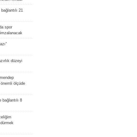
bağlantılı 21
da spor
ü imzalanacak
azı”
zırlık düzeyi
lmendep
i önemli ölçüde
e bağlantılı 8
celiğim
öldürmek