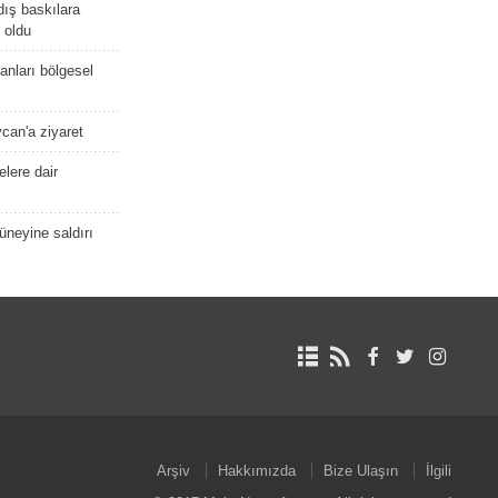
dış baskılara
 oldu
kanları bölgesel
ycan'a ziyaret
lere dair
güneyine saldırı
Arşiv
Hakkımızda
Bize Ulaşın
İlgili