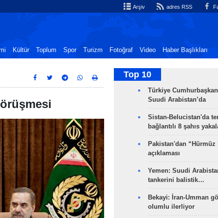
Arşiv
adres RSS
Fa
mi
Kültür
Toplum
Spor
Turizm
Fotoğraf
Video
Haber Başlıkları
Top 10
Türkiye Cumhurbaşkan
Suudi Arabistan’da
 görüşmesi
Sistan-Belucistan'da te
bağlantılı 8 şahıs yaka
Pakistan'dan “Hürmüz
açıklaması
Yemen: Suudi Arabistan
tankerini balistik…
Bekayi: İran-Umman gö
olumlu ilerliyor