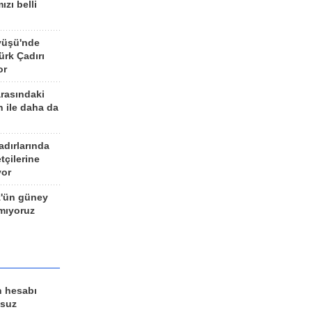
ızı belli
yüşü'nde
rk Çadırı
or
arasındaki
n ile daha da
adırlarında
tçilerine
yor
z'ün güney
ımıyoruz
n hesabı
lsuz