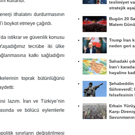
ni kullandı.
teslimiyet v
stratejik aş
enerji ithalatını durdurmasının
Bugün 20 Sa
'i boykot etmeye çağırdı.
Matem Gün
da istikrar ve güvenlik konusu
Trump İran 
neden geri a
aşadığımız tecrübe iki ülke
 sağlanmasına katkı sağladığını
Sahadaki çı
İran’ı karad
hayaline kad
lkelerinin toprak bütünlüğünü
Şehabeddin
ydetti:
Sühreverdî; 
felsefesinin
esi lazım. İran ve Türkiye’nin
Erbain Yürü
nmasında ve bölücü eylemlerle
Karşı Direni
Savunmanın
litik sınırların değiştirilmesi