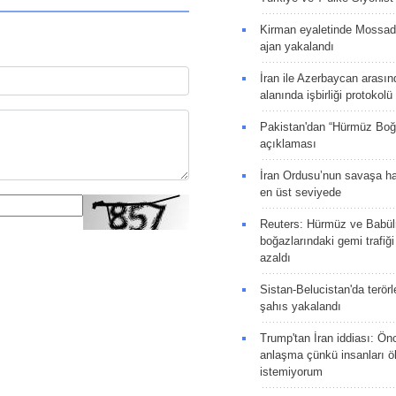
Kirman eyaletinde Mossad 
ajan yakalandı
İran ile Azerbaycan arasın
alanında işbirliği protokol
Pakistan'dan “Hürmüz Boğ
açıklaması
İran Ordusu’nun savaşa ha
en üst seviyede
Reuters: Hürmüz ve Babü
boğazlarındaki gemi trafiğ
azaldı
Sistan-Belucistan'da terörl
şahıs yakalandı
Trump'tan İran iddiası: Ön
anlaşma çünkü insanları 
istemiyorum