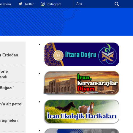
cebook
Twitter
Instagram
ı Erdoğan
rörle
landı
 Boğazı”
’a ait petrol
rüşmeleri