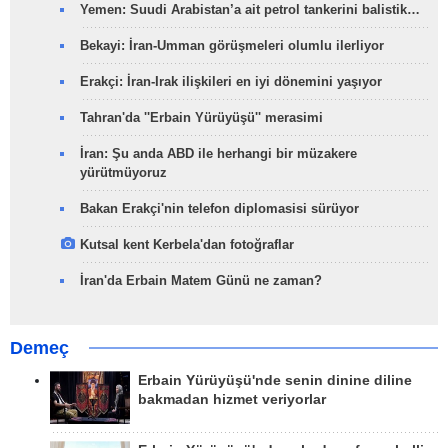
Yemen: Suudi Arabistan’a ait petrol tankerini balistik…
Bekayi: İran-Umman görüşmeleri olumlu ilerliyor
Erakçi: İran-Irak ilişkileri en iyi dönemini yaşıyor
Tahran'da ''Erbain Yürüyüşü'' merasimi
İran: Şu anda ABD ile herhangi bir müzakere
yürütmüyoruz
Bakan Erakçi'nin telefon diplomasisi sürüyor
Kutsal kent Kerbela'dan fotoğraflar
İran'da Erbain Matem Günü ne zaman?
Demeç
Erbain Yürüyüşü'nde senin dinine diline
bakmadan hizmet veriyorlar