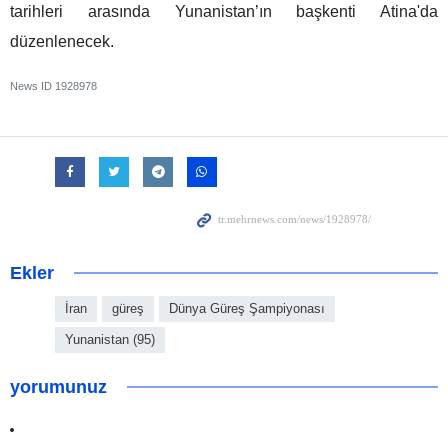
tarihleri arasında Yunanistan’ın başkenti Atina'da
düzenlenecek.
News ID
1928978
Ekler
İran
güreş
Dünya Güreş Şampiyonası
Yunanistan (95)
yorumunuz