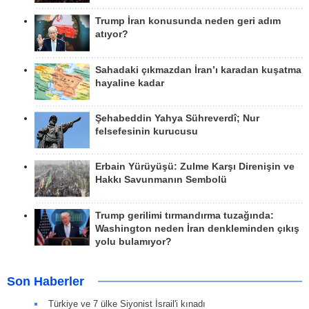
Trump İran konusunda neden geri adım
atıyor?
Sahadaki çıkmazdan İran’ı karadan kuşatma
hayaline kadar
Şehabeddin Yahya Sühreverdî; Nur
felsefesinin kurucusu
Erbain Yürüyüşü: Zulme Karşı Direnişin ve
Hakkı Savunmanın Sembolü
Trump gerilimi tırmandırma tuzağında:
Washington neden İran denkleminden çıkış
yolu bulamıyor?
Son Haberler
Türkiye ve 7 ülke Siyonist İsrail'i kınadı