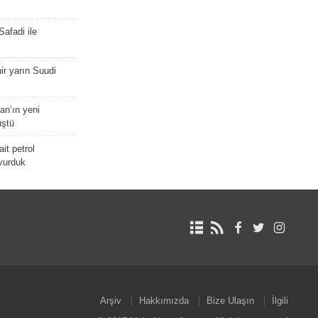
afadi ile
r yarın Suudi
tan’ın yeni
üştü
it petrol
 vurduk
Arşiv
Hakkımızda
Bize Ulaşın
İlgili