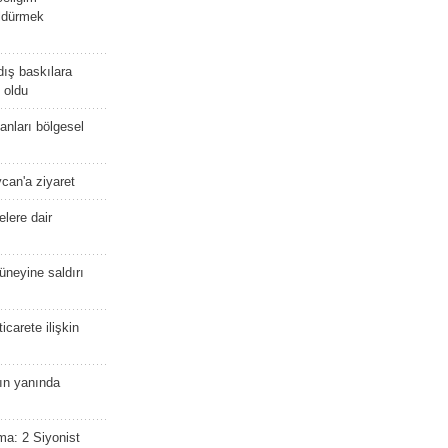
öldürmek
dış baskılara
 oldu
kanları bölgesel
ycan'a ziyaret
lere dair
güneyine saldırı
icarete ilişkin
nın yanında
ma: 2 Siyonist