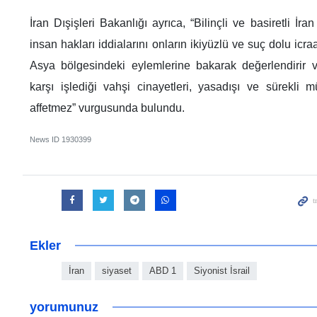
İran Dışişleri Bakanlığı ayrıca, “Bilinçli ve basiretli İran
insan hakları iddialarını onların ikiyüzlü ve suç dolu icraa
Asya bölgesindeki eylemlerine bakarak değerlendirir
karşı işlediği vahşi cinayetleri, yasadışı ve sürekli
affetmez” vurgusunda bulundu.
News ID
1930399
Ekler
İran
siyaset
ABD 1
Siyonist İsrail
yorumunuz