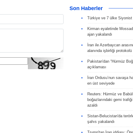
Son Haberler
Türkiye ve 7 ülke Siyonist İ
Kirman eyaletinde Mossad 
ajan yakalandı
İran ile Azerbaycan arasın
alanında işbirliği protokol
Pakistan'dan “Hürmüz Boğ
açıklaması
İran Ordusu’nun savaşa ha
en üst seviyede
Reuters: Hürmüz ve Babü
boğazlarındaki gemi trafiğ
azaldı
Sistan-Belucistan'da terörl
şahıs yakalandı
Trump'tan İran iddiası: Ön