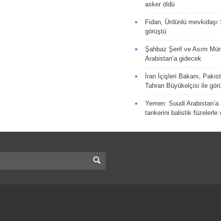
asker öldü
Fidan, Ürdünlü mevkidaşı S
görüştü
Şahbaz Şerif ve Asım Müni
Arabistan’a gidecek
İran İçişleri Bakanı, Pakis
Tahran Büyükelçisi ile gör
Yemen: Suudi Arabistan’a a
tankerini balistik füzelerle