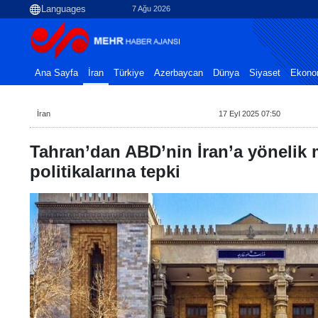
7 Ağu 2026
Ana Sayfa
İran
Türkiye
Azerbaycan
Dünya
Siyaset
Ekono
İran
17 Eyl 2025 07:50
Tahran’dan ABD’nin İran’a yönelik
politikalarına tepki