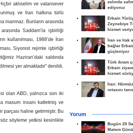
aslında safım
“Hiçbir aklıselim ve vatansever
ediyoruz
ulunmuş ve İran halkına türlü
Erbain Yürü
sına inanmaz. Bunların arasında
Zeynebiye Tü
hizmet veriy
arasında Saddam’la işbirliği
rın kullanılması, 1988’de İran
İran ve Irak 
bağlar Erbai
ası, Siyonist rejimle işbirliği
güçleniyor
tiğimiz Haziran’daki saldırıda
Türk ikram ç
edilmesi yer almaktadır” denildi.
Erbain ziyare
hizmet sürü
İran: Hürmü
rotasını tan
isi olan ABD, yalnızca son iki
la masum insanı katletmiş ve
ir parçası haline getirmiştir. Bu
Yorum
söz söyleme yetkisi kesinlikle
Bugün 20 Sa
Matem Gün