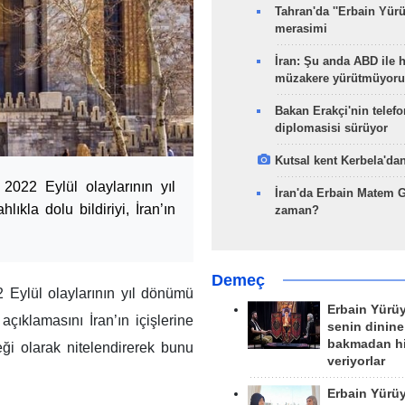
Tahran'da ''Erbain Yürü
merasimi
İran: Şu anda ABD ile 
müzakere yürütmüyoru
Bakan Erakçi'nin telefo
diplomasisi sürüyor
Kutsal kent Kerbela'dan
 2022 Eylül olaylarının yıl
İran'da Erbain Matem 
ıkla dolu bildiriyi, İran’ın
zaman?
Demeç
2 Eylül olaylarının yıl dönümü
Erbain Yürü
açıklamasını İran’ın içişlerine
senin dinine
bakmadan h
ği olarak nitelendirerek bunu
veriyorlar
Erbain Yürü