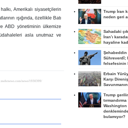
 halkı, Amerikalı siyasetçilerin
Trump İran 
neden geri a
tlarının ışığında, özellikle Batı
 ve ABD yönetiminin ülkemize
Sahadaki çı
 müdahaleleri asla unutmaz ve
İran’ı karad
hayaline kad
Şehabeddin
Sühreverdî; 
felsefesinin
Erbain Yürü
Karşı Direni
Savunmanın
Trump gerili
tırmandırma
Washington 
denkleminde
bulamıyor?