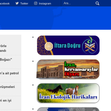
cebook
Twitter
Instagram
rörle
landı
 Boğazı”
’a ait petrol
rüşmeleri
ri en iyi