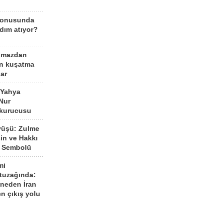
konusunda
dım atıyor?
kmazdan
an kuşatma
ar
 Yahya
Nur
 kurucusu
yüşü: Zulme
şin ve Hakkı
 Sembolü
mi
 tuzağında:
neden İran
n çıkış yolu