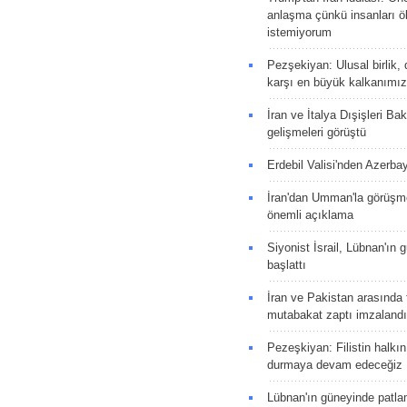
anlaşma çünkü insanları 
istemiyorum
Pezşekiyan: Ulusal birlik, 
karşı en büyük kalkanımız
İran ve İtalya Dışişleri Ba
gelişmeleri görüştü
Erdebil Valisi'nden Azerba
İran'dan Umman'la görüşme
önemli açıklama
Siyonist İsrail, Lübnan'ın 
başlattı
İran ve Pakistan arasında t
mutabakat zaptı imzalandı
Pezeşkiyan: Filistin halkı
durmaya devam edeceğiz
Lübnan'ın güneyinde patla