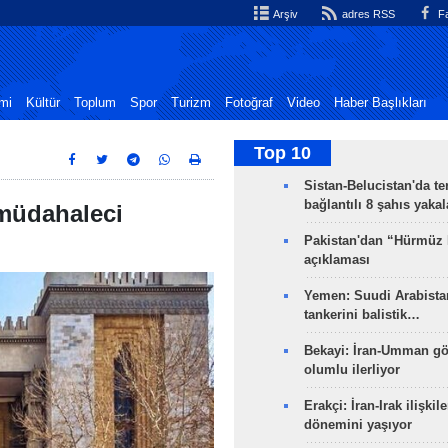
Arşiv
adres RSS
Fa
mi
Kültür
Toplum
Spor
Turizm
Fotoğraf
Video
Haber Başlıkları
Top 10
Sistan-Belucistan'da te
bağlantılı 8 şahıs yaka
 müdahaleci
Pakistan'dan “Hürmüz
açıklaması
Yemen: Suudi Arabistan
tankerini balistik…
Bekayi: İran-Umman gö
olumlu ilerliyor
Erakçi: İran-Irak ilişkile
dönemini yaşıyor