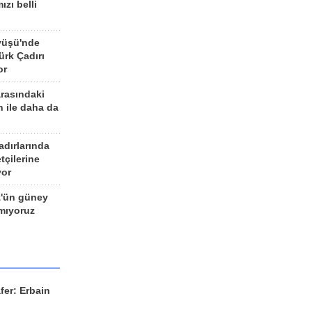
ızı belli
yüşü'nde
rk Çadırı
or
arasındaki
n ile daha da
adırlarında
tçilerine
yor
z'ün güney
ımıyoruz
fer: Erbain
ü