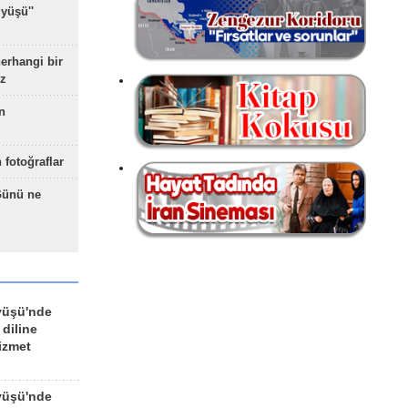
yüşü''
herhangi bir
z
n
 fotoğraflar
Günü ne
yüşü'nde
 diline
izmet
yüşü'nde