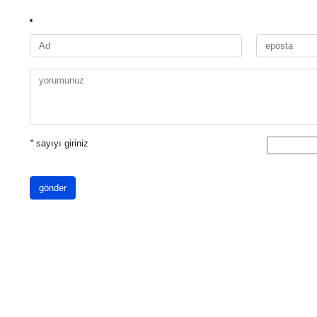
*
sayıyı giriniz
gönder