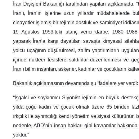
İran Dışişleri Bakanlığı tarafından yapılan açıklamada, 
İranlı, İran’ın işlerine uzun yıllardır müdahalelerde b
cinayetler işlemiş bir rejimin dostluk ve samimiyet iddia
19 Ağustos 1953’teki utanç verici darbe, 1980–1988 
yaparak İran’a karşı dayatılan savaşta kimyasal silahla
yolcu uçağının düşürülmesi, zalim yaptırımların uygulanm
içinde nükleer tesislere saldırılar düzenlenmesi ve geç
İranlı bilim insanları, askerler, kadınlar ve çocukların katl
Bakanlık açıklamasının devamında şu ifadelere yer verdi:
“İşgalci ve soykırımcı Siyonist rejimin en büyük destekç
yılda çoğu kadın ve çocuk olmak üzere 65 binden faz
ırkçılık ile ayrımcılığı kendi yönetim ve siyasi kültürünün b
nedenle, ABD’nin insan hakları gibi kavramlar hakkında 
yoktur.”