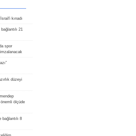
srail'i kınadı
bağlantılı 21
da spor
ü imzalanacak
azı”
zırlık düzeyi
lmendep
i önemli ölçüde
e bağlantılı 8
celiğim