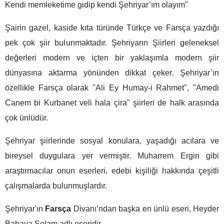
Kendi memleketime gidip kendi Şehriyar’ım olayım"
Şairin gazel, kaside kıta türünde Türkçe ve Farsça yazdığı
pek çok şiir bulunmaktadır. Şehriyarın Şiirleri geleneksel
değerleri modern ve içten bir yaklaşımla modern şiir
dünyasına aktarma yönünden dikkat çeker. Şehriyar’ın
özellikle Farsça olarak "Ali Ey Humay-i Rahmet", "Amedi
Canem bi Kurbanet veli hala çira" şiirleri de halk arasında
çok ünlüdür.
Şehriyar şiirlerinde sosyal konulara, yaşadığı acılara ve
bireysel duygulara yer vermiştir. Muharrem Ergin gibi
araştırmacılar onun eserleri, edebi kişiliği hakkında çeşitli
çalışmalarda bulunmuşlardır.
Şehriyar'ın
Farsça
Divanı’ndan başka en ünlü eseri, Heyder
Babaya Selam adlı eseridir.