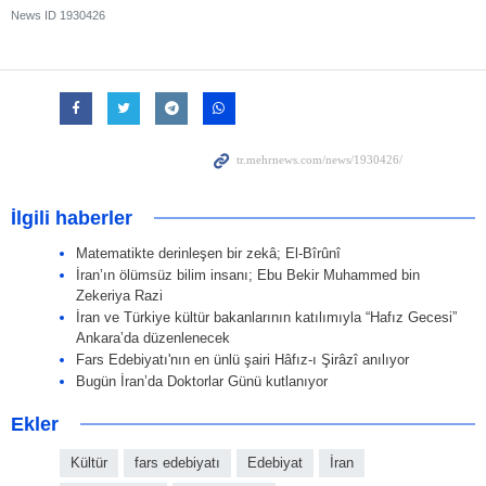
News ID
1930426
İlgili haberler
Matematikte derinleşen bir zekâ; El-Bîrûnî
İran’ın ölümsüz bilim insanı; Ebu Bekir Muhammed bin
Zekeriya Razi
İran ve Türkiye kültür bakanlarının katılımıyla “Hafız Gecesi”
Ankara’da düzenlenecek
Fars Edebiyatı'nın en ünlü şairi Hâfız-ı Şirâzî anılıyor
Bugün İran’da Doktorlar Günü kutlanıyor
Ekler
Kültür
fars edebiyatı
Edebiyat
İran