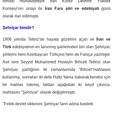
olması münasibetiyle İran Kültür Devrimi Yüksek
Konseyi'nin onayı ile
İran Fars şiiri ve edebiyatı
günü
olarak ilan edilmıştır.
Şehriyar kimdir?
1906 yılında Tebriz’de hayata gözelrini açan ve
İran ve
Türk
edebiyatının en tanınmış şairlerinden biri olan Şehriyar,
şiirlerini hem Azerbaycan Türkçesi hem de Farsça yazmıştır.
Asıl ismi Seyyid Muhammed Hüseyin Bihceti Tebrizi olan
Şehriyar, şairliğinin ilk zamanlarında "Bihcet"mahlasını
kullanmış, sonraları iki defa Hafız falına bakarak kendisi için
bir mahlas istemiş, faldan aşağıdaki iki beyit çıkınca,
mahlasını "Şehriyar" olarak değiştirmiştir.
"Felek devlet sikkesini Şehriyar’ların adına bastırdı