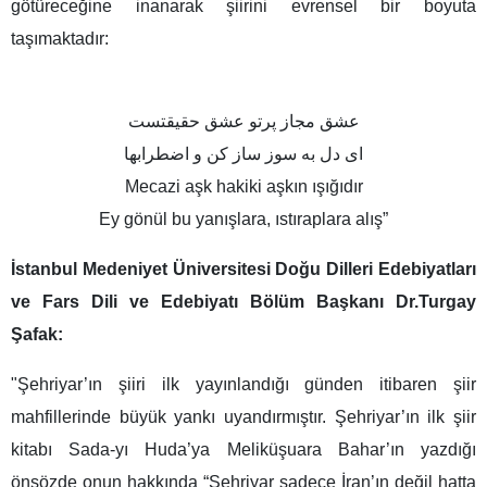
götüreceğine inanarak şiirini evrensel bir boyuta
taşımaktadır:
عشق مجاز پرتو عشق حقیقتست
ای دل به سوز ساز کن و اضطرابها
Mecazi aşk hakiki aşkın ışığıdır
Ey gönül bu yanışlara, ıstıraplara alış”
İstanbul Medeniyet Üniversitesi Doğu Dilleri Edebiyatları
ve Fars Dili ve Edebiyatı Bölüm Başkanı Dr.Turgay
Şafak:
"Şehriyar’ın şiiri ilk yayınlandığı günden itibaren şiir
mahfillerinde büyük yankı uyandırmıştır. Şehriyar’ın ilk şiir
kitabı Sada-yı Huda’ya Meliküşuara Bahar’ın yazdığı
önsözde onun hakkında “Şehriyar sadece İran’ın değil hatta