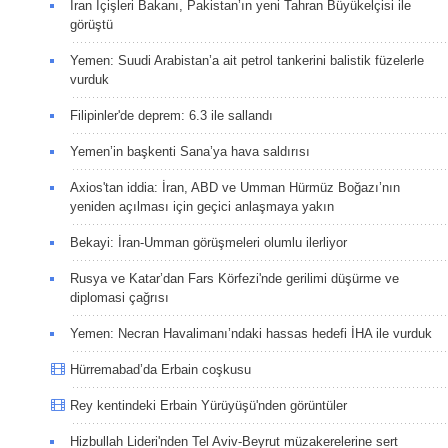
İran İçişleri Bakanı, Pakistan’ın yeni Tahran Büyükelçisi ile
görüştü
Yemen: Suudi Arabistan’a ait petrol tankerini balistik füzelerle
vurduk
Filipinler'de deprem: 6.3 ile sallandı
Yemen’in başkenti Sana’ya hava saldırısı
Axios'tan iddia: İran, ABD ve Umman Hürmüz Boğazı’nın
yeniden açılması için geçici anlaşmaya yakın
Bekayi: İran-Umman görüşmeleri olumlu ilerliyor
Rusya ve Katar’dan Fars Körfezi'nde gerilimi düşürme ve
diplomasi çağrısı
Yemen: Necran Havalimanı’ndaki hassas hedefi İHA ile vurduk
Hürremabad’da Erbain coşkusu
Rey kentindeki Erbain Yürüyüşü'nden görüntüler
Hizbullah Lideri'nden Tel Aviv-Beyrut müzakerelerine sert