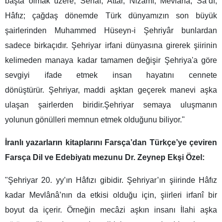
başta olmak üzere, Senaî, Attâr, Nizamî, Mevlanâ, Sa’dî,
Hâfız; çağdaş dönemde Türk dünyamızın son büyük
şairlerinden Muhammed Hüseyn-i Şehriyâr bunlardan
sadece birkaçıdır. Şehriyar irfani dünyasına girerek şiirinin
kelimeden manaya kadar tamamen değişir Şehriya'a göre
sevgiyi ifade etmek insan hayatını cennete
dönüştürür. Şehriyar, maddi aşktan geçerek manevi aşka
ulaşan şairlerden biridir.Şehriyar semaya uluşmanın
yolunun gönülleri memnun etmek olduğunu biliyor."
İranlı yazarların kitaplarını Farsça’dan Türkçe’ye çeviren
Farsça Dil ve Edebiyatı mezunu Dr. Zeynep Ekşi Özel:
"Şehriyar 20. yy’ın Hâfızı gibidir. Şehriyar’ın şiirinde Hâfız
kadar Mevlânâ’nın da etkisi olduğu için, şiirleri irfanî bir
boyut da içerir. Örneğin mecâzi aşkın insanı İlahi aşka