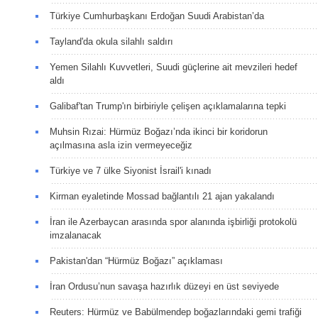
Türkiye Cumhurbaşkanı Erdoğan Suudi Arabistan’da
Tayland'da okula silahlı saldırı
Yemen Silahlı Kuvvetleri, Suudi güçlerine ait mevzileri hedef
aldı
Galibaf'tan Trump'ın birbiriyle çelişen açıklamalarına tepki
Muhsin Rızai: Hürmüz Boğazı’nda ikinci bir koridorun
açılmasına asla izin vermeyeceğiz
Türkiye ve 7 ülke Siyonist İsrail'i kınadı
Kirman eyaletinde Mossad bağlantılı 21 ajan yakalandı
İran ile Azerbaycan arasında spor alanında işbirliği protokolü
imzalanacak
Pakistan'dan “Hürmüz Boğazı” açıklaması
İran Ordusu’nun savaşa hazırlık düzeyi en üst seviyede
Reuters: Hürmüz ve Babülmendep boğazlarındaki gemi trafiği