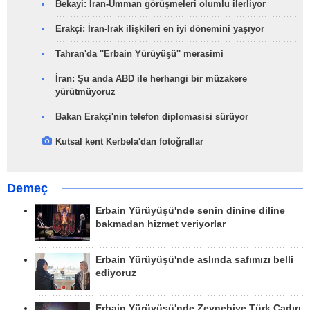
Bekayi: İran-Umman görüşmeleri olumlu ilerliyor
Erakçi: İran-Irak ilişkileri en iyi dönemini yaşıyor
Tahran'da ''Erbain Yürüyüşü'' merasimi
İran: Şu anda ABD ile herhangi bir müzakere
yürütmüyoruz
Bakan Erakçi'nin telefon diplomasisi sürüyor
Kutsal kent Kerbela'dan fotoğraflar
Demeç
Erbain Yürüyüşü'nde senin dinine diline
bakmadan hizmet veriyorlar
Erbain Yürüyüşü'nde aslında safımızı belli
ediyoruz
Erbain Yürüyüşü'nde Zeynebiye Türk Çadırı