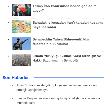
Trump İran konusunda neden geri adım
atıyor?
Sahadaki çıkmazdan İran’ı karadan kuşatma
hayaline kadar
Şehabeddin Yahya Sühreverdî; Nur
felsefesinin kurucusu
Erbain Yürüyüşü: Zulme Karşı Direnişin ve
Hakkı Savunmanın Sembolü
Son Haberler
Trump'ın İran hesabı çöktü; koşulsuz teslimiyet vaadinden
stratejik aşağılanmaya
İran ve Kırgızistan ekonomik iş birliğini geliştirme konusunda
mutabık kaldı