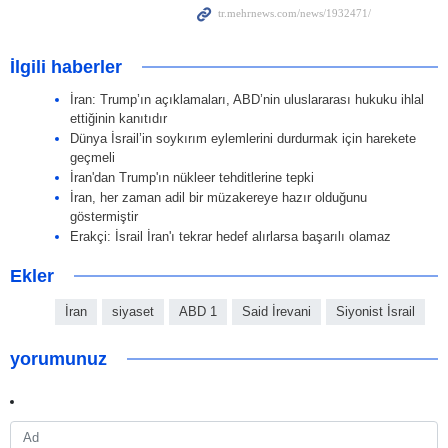
İlgili haberler
İran: Trump’ın açıklamaları, ABD’nin uluslararası hukuku ihlal
ettiğinin kanıtıdır
Dünya İsrail’in soykırım eylemlerini durdurmak için harekete
geçmeli
İran'dan Trump'ın nükleer tehditlerine tepki
İran, her zaman adil bir müzakereye hazır olduğunu
göstermiştir
Erakçi: İsrail İran'ı tekrar hedef alırlarsa başarılı olamaz
Ekler
İran
siyaset
ABD 1
Said İrevani
Siyonist İsrail
yorumunuz