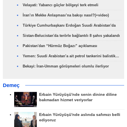
Velayati: Yabancı güçler bölgeyi terk etmeli
İran’ın Mekke Anlaşması’na bakışı nasıl?(+video)
Türkiye Cumhurbaşkanı Erdoğan Suudi Arabistan’da
Sistan-Belucistan'da terörle bağlantılı 8 şahıs yakalandı
Pakistan'dan “Hürmüz Boğazı” açıklaması
Yemen: Suudi Arabistan’a ait petrol tankerini balistik…
Bekayi: İran-Umman görüşmeleri olumlu ilerliyor
Demeç
Erbain Yürüyüşü'nde senin dinine diline
bakmadan hizmet veriyorlar
Erbain Yürüyüşü'nde aslında safımızı belli
ediyoruz