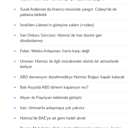
Suudi Arabistan’da Aramco tesisinde yangın: Cübeyl’de de
patlama bildirildi
İsrail'den Lübnan’ın güneyine saldırı (+video)
İran Ordusu Sözcüsü: Hürmüz’de İran düzeni geri
döndürülemez
Fidan: Mekke Anlaşması İran'a karşı değil
Umman: Hürmüz ile ilgili müzakereler olumlu bir atmosferde
ilerliyor
ABD davranışını düzeltmedikçe Hürmüz Boğazı kapalı kalacak
Batı Asya'da ABD dönemi kapanıyor mu?
Aliyev ile Paşinyan telefonda görüştü
İran: Umman'la anlaşmaya çok yakınız
Hürmüz'de BAE'ye ait gemi hedef alındı