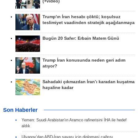
(+video)
Trump'ın İran hesabı çöktü; koşulsuz
teslimiyet vaadinden stratejik aşağılanmaya
Bugün 20 Safer: Erbain Matem Günü
Trump İran konusunda neden geri adım
atıyor?
Sahadaki çıkmazdan İran’ı karadan kuşatma
hayaline kadar
Son Haberler
Yemen: Suudi Arabistan'ın Aramco rafinerisini İHA ile hedef
aldık
Ulyanov’dan ABD-İran savaşı için diplomasi çağrısı