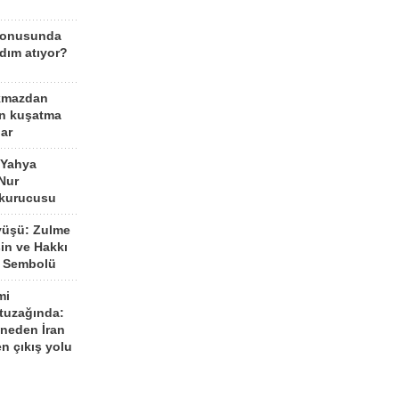
konusunda
dım atıyor?
kmazdan
an kuşatma
ar
 Yahya
Nur
 kurucusu
yüşü: Zulme
şin ve Hakkı
 Sembolü
mi
 tuzağında:
neden İran
n çıkış yolu