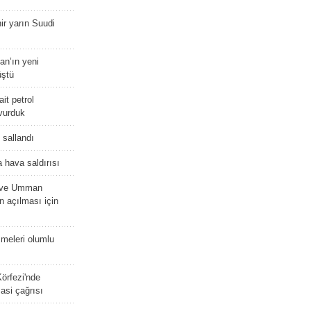
r yarın Suudi
tan’ın yeni
üştü
it petrol
 vurduk
e sallandı
 hava saldırısı
D ve Umman
 açılması için
meleri olumlu
örfezi'nde
asi çağrısı