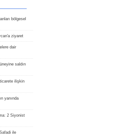
kanları bölgesel
ycan'a ziyaret
lere dair
güneyine saldırı
icarete ilişkin
nın yanında
ma: 2 Siyonist
afadi ile