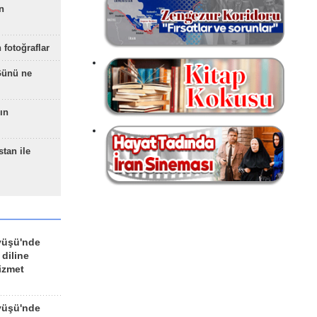
n
 fotoğraflar
Günü ne
ın
stan ile
yüşü'nde
 diline
izmet
yüşü'nde