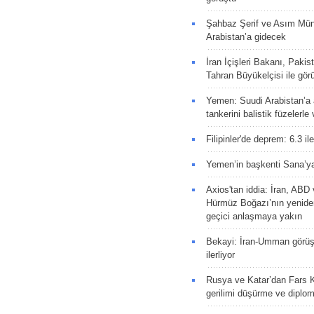
Şahbaz Şerif ve Asım Müni
Arabistan’a gidecek
İran İçişleri Bakanı, Pakis
Tahran Büyükelçisi ile gör
Yemen: Suudi Arabistan’a a
tankerini balistik füzelerle
Filipinler'de deprem: 6.3 il
Yemen’in başkenti Sana’ya
Axios'tan iddia: İran, AB
Hürmüz Boğazı’nın yeniden
geçici anlaşmaya yakın
Bekayi: İran-Umman görüş
ilerliyor
Rusya ve Katar’dan Fars K
gerilimi düşürme ve diplom