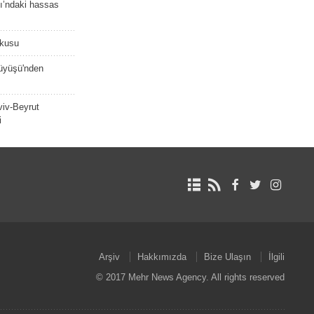
ı’ndaki hassas
şkusu
rüyüşü'nden
viv-Beyrut
i
Arşiv
Hakkımızda
Bize Ulaşın
İlgili
© 2017 Mehr News Agency. All rights reserved