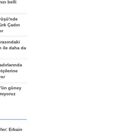
ızı belli
yüşü'nde
rk Çadırı
or
arasındaki
n ile daha da
adırlarında
tçilerine
yor
z'ün güney
ımıyoruz
fer: Erbain
ü