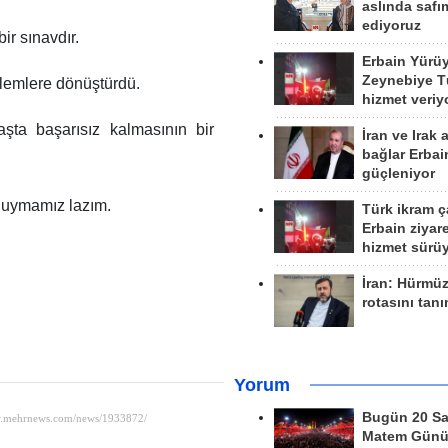
aslında safım
ediyoruz
ir sınavdır.
Erbain Yürü
Zeynebiye Tü
ylemlere dönüştürdü.
hizmet veriy
şta başarısız kalmasının bir
İran ve Irak 
bağlar Erbai
güçleniyor
ı duymamız lazım.
Türk ikram ç
Erbain ziyare
hizmet sürü
İran: Hürmü
rotasını tan
Yorum
Bugün 20 Sa
Matem Gün