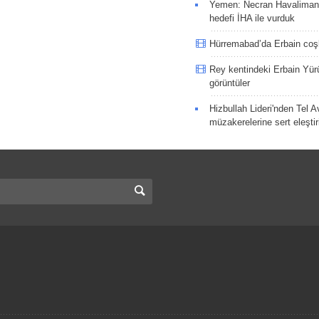
Yemen: Necran Havaliman
hedefi İHA ile vurduk
Hürremabad’da Erbain co
Rey kentindeki Erbain Yü
görüntüler
Hizbullah Lideri'nden Tel A
müzakerelerine sert eleştir