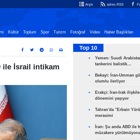
Arşiv
adres RSS
Fa
mi
Kültür
Toplum
Spor
Turizm
Fotoğraf
Video
Haber Başlıkları
Top 10
Yemen: Suudi Arabistan
tankerini balistik…
le İsrail intikam
Bekayi: İran-Umman gö
olumlu ilerliyor
Erakçi: İran-Irak ilişkile
dönemini yaşıyor
Tahran'da ''Erbain Yürü
merasimi
İran: Şu anda ABD ile 
müzakere yürütmüyoru