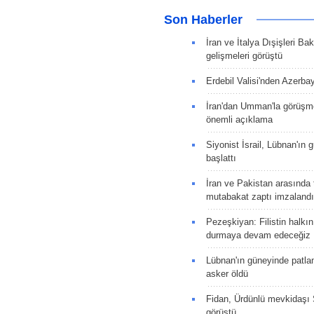
Son Haberler
İran ve İtalya Dışişleri Ba
gelişmeleri görüştü
Erdebil Valisi'nden Azerba
İran'dan Umman'la görüşme
önemli açıklama
Siyonist İsrail, Lübnan'ın 
başlattı
İran ve Pakistan arasında t
mutabakat zaptı imzalandı
Pezeşkiyan: Filistin halkı
durmaya devam edeceğiz
Lübnan'ın güneyinde patla
asker öldü
Fidan, Ürdünlü mevkidaşı S
görüştü