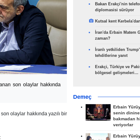
Bakan Erakçi'nin telefo
diplomasisi sürüyor
Kutsal kent Kerbela'dan
İran'da Erbain Matem 
zaman?
İranlı yetkiliden Trump’
tehditlerine yanıt
Erakçi, Türkiye ve Paki
bölgesel gelişmeleri…
anan son olaylar hakkında
Demeç
Erbain Yürü
senin dinine
n olaylar hakkında yazılı bir
bakmadan h
veriyorlar
Erbain Yürü
: