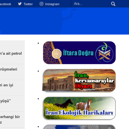
cebook
Twitter
Instagram
’a ait petrol
rüşmeleri
ri en iyi
yüşü''
herhangi bir
z