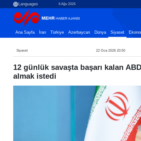
6 Ağu 2026
Ana Sayfa
İran
Türkiye
Azerbaycan
Dünya
Siyaset
Ekono
Siyaset
22 Oca 2026 20:50
12 günlük savaşta başarı kalan ABD i
almak istedi