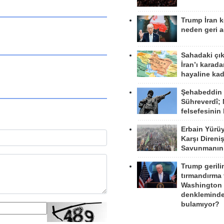
Trump İran 
neden geri a
Sahadaki çı
İran’ı karad
hayaline kad
Şehabeddin
Sühreverdî; 
felsefesinin
Erbain Yürü
Karşı Direni
Savunmanın
Trump gerili
tırmandırma
Washington 
denkleminde
bulamıyor?